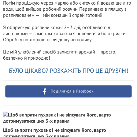
Потім проціджую через марлю або ситечко й додаю ще літр
води, щоб вийшов робочий розчин. Переливаю в пляшку з
розпилювачем — і мій домашній спрей готовий!
Я обприскую рослини кожні 2–3 дні, особливо під
листочками — саме там ховаються попелиця й білокрилки.
Обробку повторюю після дощу чи поливу.
Це мій улюблений спосіб захистити врожай — просто,
безпечно й природно!
БУЛО ЦІКАВО? РОЗКАЖІТЬ ПРО ЦЕ ДРУЗЯМ!
Поділитися в Facebook
Щоб випрати пуховик і не зіпсувати його, варто
дотримуватися цих 3-х правил