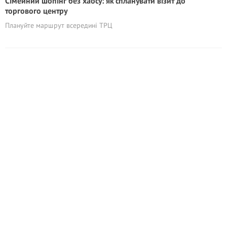
Сімейний шопінг без хаосу: як спланувати візит до
торгового центру
Плануйте маршрут всередині ТРЦ