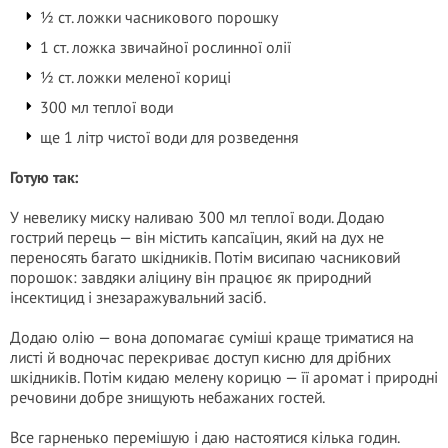
½ ст. ложки часникового порошку
1 ст. ложка звичайної рослинної олії
½ ст. ложки меленої кориці
300 мл теплої води
ще 1 літр чистої води для розведення
Готую так:
У невелику миску наливаю 300 мл теплої води. Додаю
гострий перець — він містить капсаїцин, який на дух не
переносять багато шкідників. Потім висипаю часниковий
порошок: завдяки аліцину він працює як природний
інсектицид і знезаражувальний засіб.
Додаю олію — вона допомагає суміші краще триматися на
листі й водночас перекриває доступ кисню для дрібних
шкідників. Потім кидаю мелену корицю — її аромат і природні
речовини добре знищують небажаних гостей.
Все гарненько перемішую і даю настоятися кілька годин.