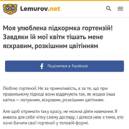
Моя улюблена підкормка гортензій!
Завдяки їй мої квіти тішать мене
яскравим, розкішним цвітінням
Поділитися в Facebook
Люблю гортензії. Не за примхливість, а за те, що при
правильному підході вони віддячують так, як жодна інша
квітка — потужним, яскравим, розкішним цвітінням.
Але щоб отримати таку красу, не можна діяти навмання. Я
вивела для себе чітку схему догляду, і ділюся нею з тими, хто
хоче бачити свої гортензії у топовій формі.