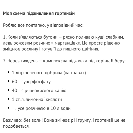
Моя схема підживлення гортензій
Роблю все поетапно, у відповідний час:
1. Коли з’являються бутони — рясно поливаю кущі слабким,
ледь рожевим розчином марганцівки. Це просте рішення
зміцнює рослину і готує її до пишного цвітіння.
2. Через тиждень — комплексна підживка під корінь. Я беру:
1 літр зеленого добрива (на травах)
60 г суперфосфату
40 г сірчанокислого калію
1 ст. л. лимонної кислоти
→ усе розчиняю в 10 л води.
Важливо: без золи! Вона змінює pH ґрунту, і гортензії це не
подобається.