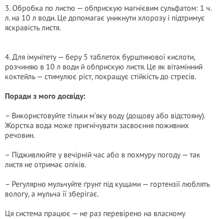
3. Обробка по листю — обприскую магнієвим сульфатом: 1 ч.
л. на 10 л води. Це допомагає уникнути хлорозу і підтримує
яскравість листя.
4. Для імунітету — беру 5 таблеток бурштинової кислоти,
розчиняю в 10 л води й обприскую листя. Це як вітамінний
коктейль — стимулює ріст, покращує стійкість до стресів.
Поради з мого досвіду:
– Використовуйте тільки м’яку воду (дощову або відстояну).
Жорстка вода може пригнічувати засвоєння поживних
речовин.
– Підживлюйте у вечірній час або в похмуру погоду — так
листя не отримає опіків.
– Регулярно мульчуйте ґрунт під кущами — гортензії люблять
вологу, а мульча її зберігає.
Ця система працює — не раз перевірено на власному