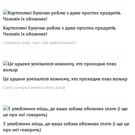
Картопляні булочки роблю з дуже простих продуктів.
Чоловік їх обожнює!
І кожного разу чую: «Це найсмачніше!»
Це цуценя усміхалося кожному, хто проходив повз вольєр
Саме усмішка змінила його долю
5 улюблених місць, де ваша собака обожнює спати (і що це
про неї говорить)