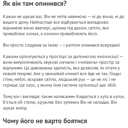
Як він там опинився?
Кажан не шукав вас. Він не летів навмисно — ні до вікна, ні до
вашого дому. Найчастіше все відбувається випадково:
відчинене вікно ввечері, щілина під дахом, світло, яке
приваблює комах, а комахи приваблюють його.
Він просто слідував за їжею — і раптом опинився всередині.
Кажани орієнтуються у просторі за допомогою ехолокації —
вони випромінюють звукові сигнали і «читають» простір за
відлунням. Це дивовижна здатність, яка дозволяє їм літати у
повній темряві. Але у звичайній кімнаті все йде не так. Гладкі
стіни, меблі, яскраве світло, людський рух — це не ліс і не
горище. Це хаос, у якому їхня система орієнтації дає збій.
Тому він і виглядає таким наляканим. Кидається з кута в куток,
б’ється об стелю, кружляє без зупинки. Він не нападає. Він
шукає вихід.
Чому його не варто боятися