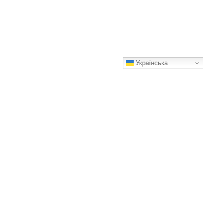
Українська
Короткі зачіски для жінок 50-60 років: вид спереду та ззаду
Як вам?