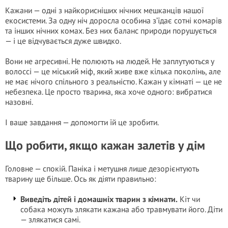
Кажани — одні з найкорисніших нічних мешканців нашої
екосистеми. За одну ніч доросла особина з’їдає сотні комарів
та інших нічних комах. Без них баланс природи порушується
— і це відчувається дуже швидко.
Вони не агресивні. Не полюють на людей. Не заплутуються у
волоссі — це міський міф, який живе вже кілька поколінь, але
не має нічого спільного з реальністю. Кажан у кімнаті — це не
небезпека. Це просто тварина, яка хоче одного: вибратися
назовні.
І ваше завдання — допомогти їй це зробити.
Що робити, якщо кажан залетів у дім
Головне — спокій. Паніка і метушня лише дезорієнтують
тварину ще більше. Ось як діяти правильно:
Виведіть дітей і домашніх тварин з кімнати.
Кіт чи
собака можуть злякати кажана або травмувати його. Діти
— злякатися самі.