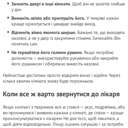
Зачиніть двері в інші кімнати.
Щоб він не залетів глибше
у дім.
Вимкніть світло або приглушіть його.
У темряві кажан
краще орієнтується і швидше знайде вихід.
Відчиніть вікно якомога ширше.
Бажано те, що виходить
назовні, а не у двір із закритими стінами. Зачекайте. Він
полетить сам.
Не торкайтеся його голими руками.
Якщо потрібно
допомогти — використовуйте рукавички або накрийте
його рушником і обережно винесіть назовні.
Найчастіше достатньо просто відкрити вікно і відійти. Через
кілька хвилин кімната знову буде порожньою.
Коли все ж варто звернутися до лікаря
Якщо контакт з твариною все ж стався — укус, подряпина, або
ви прокинулися і виявили кажана у кімнаті, де спали — краще
проконсультуватися з лікарем. Не для того, щоб лякатися, а
щоб діяти відповідально. Лікар оцінить ситуацію і за потреби