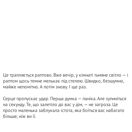
Це трапляється раптово. Вже вечір, у кімнаті тьмяне світло — і
раптом щось темне мелькає під стелею. Швидко, безшумно,
майже непомітно. А потім знову. І ще раз.
Серце пропускає удар. Перша думка — паніка. Але зупиніться
на секунду. Те, що залетіло до вас у дім, — не загроза. Це
просто маленька заблукала істота, яка боїться вас набагато
більше, ніж ви її.