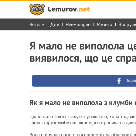
Веселе
Діти
Неймовірне
Музика
Зворуш
Я мало не виполола це
виявилося, що це спр
Поділ
Як я мало не виполола з клумби
Цю історію я досі згадую з усмішкою, хоча тоді ме
свою стару клумбу під вікном, я натрапила на дивн
Вона стирчала просто посеред моїх улюблених фло