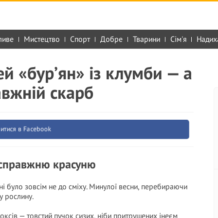
ливе
Мистецтво
Спорт
Добре
Тварини
Сім'я
Надих
й «бур’ян» із клумби — а
авжній скарб
итися в Facebook
 справжню красуню
ні було зовсім не до сміху. Минулої весни, перебираючи
у рослину.
ксів — товстий пучок сизих, ніби притрушених інеєм