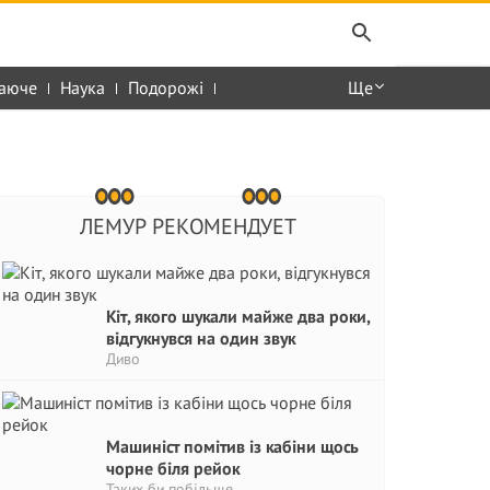
аюче
Наука
Подорожі
Ще
ЛЕМУР РЕКОМЕНДУЕТ
Кіт, якого шукали майже два роки,
відгукнувся на один звук
Диво
Машиніст помітив із кабіни щось
чорне біля рейок
Таких би побільше