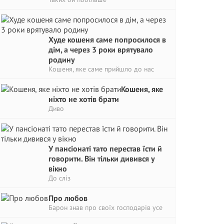
Худе кошеня саме попросилося в
дім, а через 3 роки врятувало
родину
Кошеня, яке саме прийшло до нас
Кошеня, яке
ніхто не хотів брати
Диво
У пансіонаті тато перестав їсти й
говорити. Він тільки дивився у
вікно
До сліз
Про любов
Барон знав про своїх господарів усе