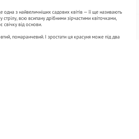
це одна з найвеличніших садових квітів — її ще називають
ку стрілу, всю всипану дрібними зірчастими квіточками,
є свічку від основи.
втий, помаранчевий. І зростати ця красуня може під два
ла.
ус
на клумбі, то закохалася в цю рослину остаточно.
едньої Азії — звідти ця його витривалість і любов до
ого ґрунту й суворої зими, тому в наших краях почувається