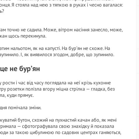
онця. Я стояла над нею з тяпкою в руках і чесно вагалася:
ь?
 там точно не садила. Може, вітром насіння занесло, може,
ркан щось перекинула.
тим нальотом, як на капусті. На бур’ян не схоже. На
зупинило. І, як виявилося згодом, добре, що зупинило.
 це не бур’ян
ости і час від часу поглядала на неї крізь кухонне
нтру розетки полізла вгору міцна стрілка — гладка, без
ла, куди прямує.
дня помічала зміни.
куватий бутон, схожий на пухнастий качан або, як мені
е витримала — сфотографувала свою знахідку й показала
 Люди за такою цибулиною по садових центрах ганяються,