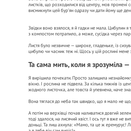
листків, що розходилися від центру, мов промені с
висмикнути цей бур’ян одразу чи дати йому ще ден
Звідки воно взялося, я й гадки не мала. Цибулин я
з компостом потрапило, а може, сусідка через па
Листя було незвичне — широке, гладеньке, із сизува
цибулю чи часник теж ні. Щось у цій рослині мене 
Та сама мить, коли я зрозуміла —
Я вирішила почекати. Просто залишила незнайомку р
вікно. І рослина не підвела. За кілька тижнів із це
жодного листочка, але товста й упевнена, наче зна
Вона тяглася до неба так швидко, що я мало не що
А потім на верхівці почав наливатися довгий зелен
тоді здалося, на лисячий хвіст. І ось тут я вже н
доньці. Та лиш ахнула: «Мамо, та це ж еремурус!
а в тебе він сам виріс!»