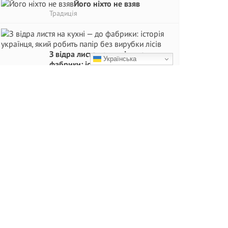
Його ніхто не взяв
Традиція
З відра листя на кухні — до
Українська
фабрики: історія українця, який
робить папір без вирубки лісів
Вражає