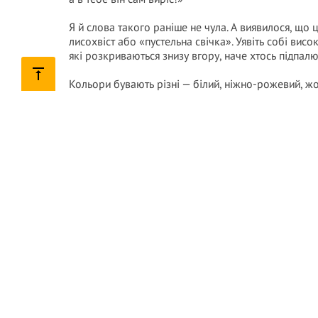
Я й слова такого раніше не чула. А виявилося, що 
лисохвіст або «пустельна свічка». Уявіть собі висо
які розкриваються знизу вгору, наче хтось підпалю
Кольори бувають різні — білий, ніжно-рожевий, жо
метри заввишки. Отакий «бур’ян» я мало не виполо
Що ж це за квітка така — еремур
Коли я нарешті розібралася, що оселилося в мене 
Еремурус родом із сухих степів та напівпустель Сер
сонця. У природі він звик до спекотного літа, бідн
цілком пристойно, якщо знати кілька секретів.