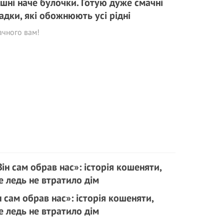
шні наче булочки. Готую дуже смачні
адки, які обожнюють усі рідні
ачного вам!
н сам обрав нас»: історія кошеняти,
е ледь не втратило дім