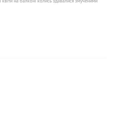
 квіти на балконі колись здавалися змученими