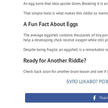
An egg turns that idea upside down. Breaking it is actu
That simple twist is what makes this riddle so memo
A Fun Fact About Eggs
The average eggshell contains thousands of tiny por
help a developing chick receive oxygen while still pr
Despite being fragile, an eggshell is a remarkable n
Ready for Another Riddle?
Check back soon for another brain teaser and see if 
БУЛО ЦІКАВО? РОЗ
Поділ