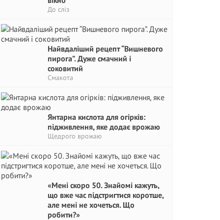
вікно
До сліз
Найвдаліший рецепт “Вишневого
пирога”. Дуже смачний і
соковитий
Смакота
Янтарна кислота для огірків:
підживлення, яке додає врожаю
Щедрого врожаю
«Мені скоро 50. Знайомі кажуть,
що вже час підстригтися коротше,
але мені не хочеться. Що
робити?»