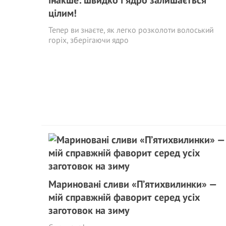
інакше: швидко і ядро залишається
цілим!
Тепер ви знаєте, як легко розколоти волоський
горіх, зберігаючи ядро
Мариновані сливи «П’ятихвилинки» —
мій справжній фаворит серед усіх
заготовок на зиму