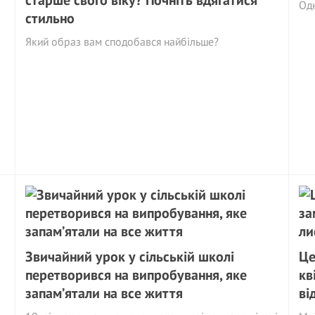
старше свого віку? Почніть вдягатися
Од
стильно
Який образ вам сподобався найбільше?
Звичайний урок у сільській школі
Це
перетворився на випробування, яке
кв
запам’ятали на все життя
ві