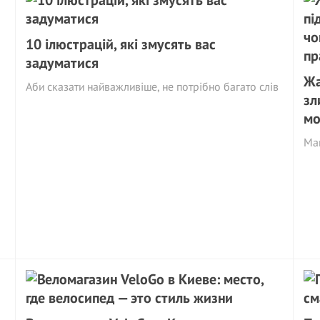
10 ілюстрацій, які змусять вас
задуматися
Жа
Аби сказати найважливіше, не потрібно багато слів
зл
мо
Май