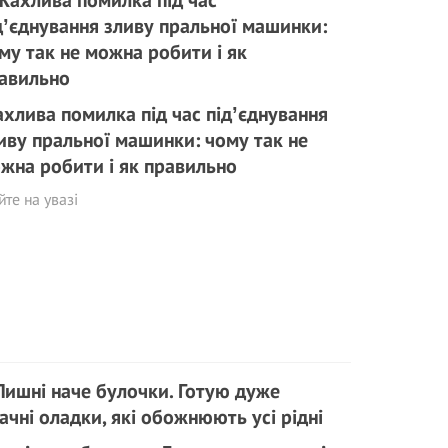
хлива помилка під час підʼєднування
иву пральної машинки: чому так не
жна робити і як правильно
те на увазі