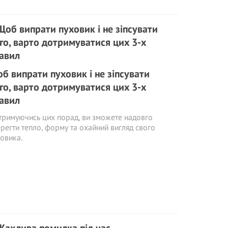
б випрати пуховик і не зіпсувати
го, варто дотримуватися цих 3-х
авил
римуючись цих порад, ви зможете надовго
регти тепло, форму та охайний вигляд свого
овика.