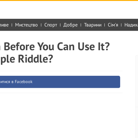
ливе
Мистецтво
Спорт
Добре
Тварини
Сім'я
Надих
 Before You Can Use It?
ple Riddle?
итися в Facebook