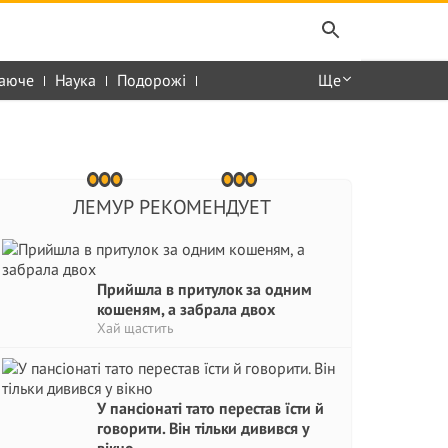
аюче
Наука
Подорожі
Ще
ЛЕМУР РЕКОМЕНДУЕТ
Прийшла в притулок за одним
кошеням, а забрала двох
Хай щастить
У пансіонаті тато перестав їсти й
говорити. Він тільки дивився у