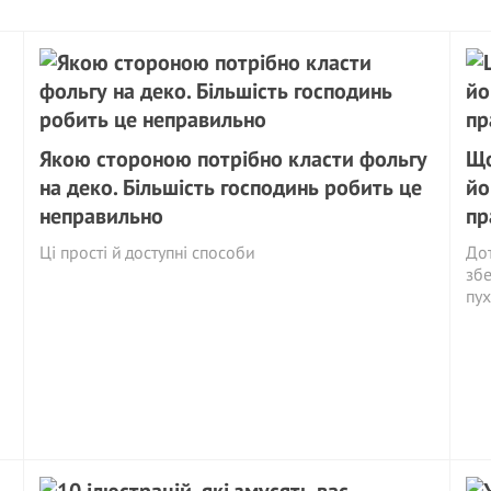
Якою стороною потрібно класти фольгу
Що
на деко. Більшість господинь робить це
йо
неправильно
пр
Ці прості й доступні способи
Дот
збе
пух