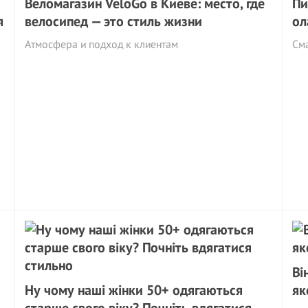
Веломагазин VeloGo в Киеве: место, где
Пи
я
велосипед — это стиль жизни
ол
Атмосфера и подход к клиентам
См
Ві
Ну чому наші жінки 50+ одягаються
як