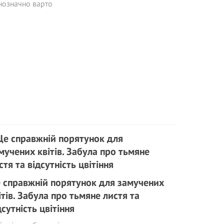
нозначно варто
 справжній порятунок для замучених
ітів. Забула про тьмяне листя та
дсутність цвітіння