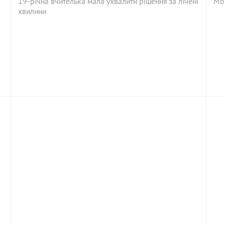
19-річна вчителька мала ухвалити рішення за лічені
Мої
хвилини