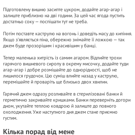
Підготовлену вишню засипте цукром, додайте агар-агар і
залиште приблизно на дві години. За цей час ягода пустить
достатньо соку — поспішати тут не треба.
Потім поставте каструлю на вогонь і доведіть масу до кипіння.
Якщо з’являється піна, обережно знімайте її ложкою — так
джем буде прозорішим і красивішим у банці.
Тепер маленька хитрість із самим агаром. Відлийте трохи
гарячого вишневого сиропу в окрему мисочку, додайте туди
агар-агар і добре розмішайте до однорідності, щоб не
лишилося грудочок. Цю суміш влийте назад у каструлю,
перемішайте й проваріть ще близько двох хвилин.
Гарячий джем одразу розливайте в стерилізовані банки й
герметично закривайте кришками. Банки переверніть догори
дном, укутайте теплою ковдрою й залиште до повного
охолодження. Уже наступного дня джем стане приємно
густим.
Кілька порад від мене