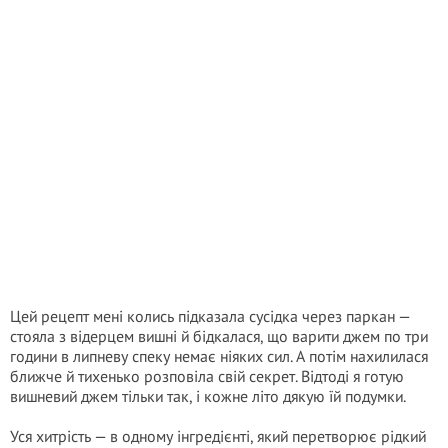
Цей рецепт мені колись підказала сусідка через паркан —
стояла з відерцем вишні й бідкалася, що варити джем по три
години в липневу спеку немає ніяких сил. А потім нахилилася
ближче й тихенько розповіла свій секрет. Відтоді я готую
вишневий джем тільки так, і кожне літо дякую їй подумки.
Уся хитрість — в одному інгредієнті, який перетворює рідкий