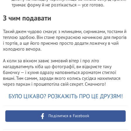
тримає форму й не розтікається — усе готово.
З чим подавати
Такий джем чудово смакує з млинцями, сирниками, тостами й
теплою здобою. Він стане прекрасною начинкою для пирогів
і тортів, а ще його приємно просто додати ложечку в чай
холодного вечора.
А коли за вікном завиє зимовий вітер і про літо
нагадуватимуть хіба що фотографії, ви відкриєте таку
баночку — і кухня одразу наповниться ароматом стиглої
вишні. Тим самим, заради якого колись сусідка нахилилася
через паркан і прошепотіла свій секрет. Смачного!
БУЛО ЦІКАВО? РОЗКАЖІТЬ ПРО ЦЕ ДРУЗЯМ!
Поділитися в Facebook