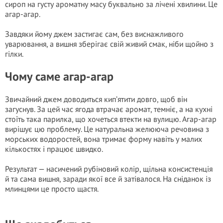
сироп на густу ароматну масу буквально за лічені хвилини. Це
агар-агар.
Завдяки йому джем застигає сам, без виснажливого
уварювання, а вишня зберігає свій живий смак, ніби щойно з
гілки.
Чому саме агар-агар
Звичайний джем доводиться кип’ятити довго, щоб він
загуснув. За цей час ягода втрачає аромат, темніє, а на кухні
стоїть така парилка, що хочеться втекти на вулицю. Агар-агар
вирішує цю проблему. Це натуральна желююча речовина з
морських водоростей, вона тримає форму навіть у малих
кількостях і працює швидко.
Результат — насичений рубіновий колір, щільна консистенція
й та сама вишня, заради якої все й затівалося. На сніданок із
млинцями це просто щастя.