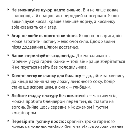
Не зменшуйте цукор надто сильно.
Він не лише додає
солодощі, а й працює як природний консервант. Якщо
вишня дуже кисла, краще залиште норму, а кислинку
зрівноважить сам агар.
Агар не любить довгого кипіння.
Якщо переварити, він
може втратити частину желюючої сили. Двох хвилин
після додавання цілком достатньо.
Банки стерилізуйте заздалегідь.
Джем заливають
гарячим у сухі гарячі банки — тоді він краще зберігається
й не псується навіть без холодильника.
Хочете легку кислинку для балансу
— додайте за хвилину
до кінця варіння чайну ложку лимонного соку. Колір
стане ще яскравішим, а смак — глибшим.
Любите гладку текстуру без шматочків
— частину ягід
можна пробити блендером перед тим, як ставити на
вогонь. Вийде щось середнє між джемом і густим
конфітюром.
Перевірити густину просто:
крапніть трохи гарячого
джему на холодну тарілку. Якщо за кілька секунд крапля