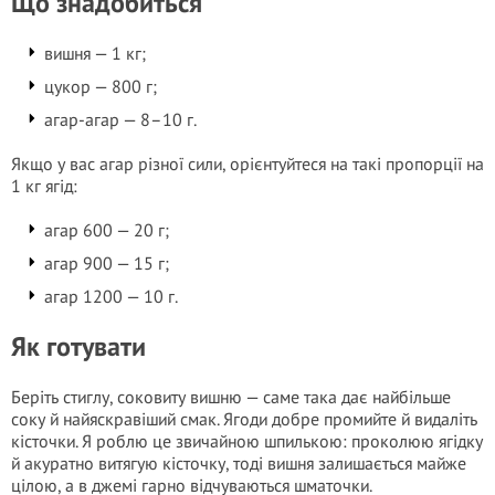
Що знадобиться
вишня — 1 кг;
цукор — 800 г;
агар-агар — 8–10 г.
Якщо у вас агар різної сили, орієнтуйтеся на такі пропорції на
1 кг ягід:
агар 600 — 20 г;
агар 900 — 15 г;
агар 1200 — 10 г.
Як готувати
Беріть стиглу, соковиту вишню — саме така дає найбільше
соку й найяскравіший смак. Ягоди добре промийте й видаліть
кісточки. Я роблю це звичайною шпилькою: проколюю ягідку
й акуратно витягую кісточку, тоді вишня залишається майже
цілою, а в джемі гарно відчуваються шматочки.