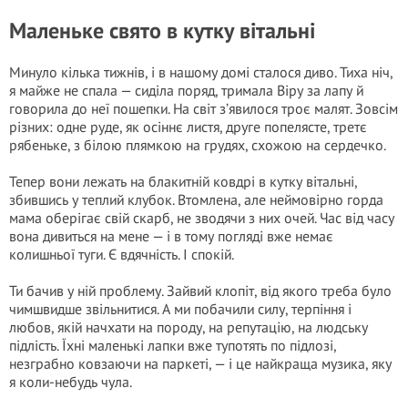
Маленьке свято в кутку вітальні
Минуло кілька тижнів, і в нашому домі сталося диво. Тиха ніч,
я майже не спала — сиділа поряд, тримала Віру за лапу й
говорила до неї пошепки. На світ з’явилося троє малят. Зовсім
різних: одне руде, як осіннє листя, друге попелясте, третє
рябеньке, з білою плямкою на грудях, схожою на сердечко.
Тепер вони лежать на блакитній ковдрі в кутку вітальні,
збившись у теплий клубок. Втомлена, але неймовірно горда
мама оберігає свій скарб, не зводячи з них очей. Час від часу
вона дивиться на мене — і в тому погляді вже немає
колишньої туги. Є вдячність. І спокій.
Ти бачив у ній проблему. Зайвий клопіт, від якого треба було
чимшвидше звільнитися. А ми побачили силу, терпіння і
любов, якій начхати на породу, на репутацію, на людську
підлість. Їхні маленькі лапки вже тупотять по підлозі,
незграбно ковзаючи на паркеті, — і це найкраща музика, яку
я коли-небудь чула.