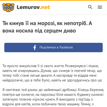
Ти кинув її на морозі, як непотріб. А
вона носила під серцем диво
Поділитися в Facebook
Ти просто викреслив її зі свого життя. Розвернувся і пішов,
навіть не озирнувшись. Думав, що скинув із плечей тягар, що
тепер тобі стане легше дихати. А насправді ти віддав мені
найдорожче, що в тебе було, навіть не здогадуючись про це.
Я пам’ятаю той ранок до найменшої дрібниці. Кінець березня,
повітря ще колюче, на парковці біля нашого будинку калюжі
затягнуло тонкою кіркою криги. Я виходила з під’їзду з
відром для квітів, коли побачила твою машину. Темну, з