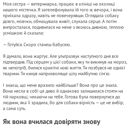
Моя сестра — ветеринарка, працює в клініці на околиці
нашого містечка. Я зателефонувала їй того ж вечора, і вона
приїхала одразу, навіть не повечерявши. Оглядала собаку
довго, мовчки, обмацувала живіт, слухала серце. А потім
випросталася, подивилася на мене з якоюсь дивною, теплою
усмішкою й сказала:
— Готуйся. Скоро станеш бабусею.
Я думала, вона жартує. Але ультразвук наступного дня все
підтвердив. Під серцем у цієї собаки, яку ти викинув на мороз,
як непотріб, билися крихітні нові життя. Ти позбувся не однієї
тварини. Ти кинув напризволяще цілу майбутню сім’ю.
І знаєш, що мене вразило найбільше? Вона про це знала.
Вона несла в собі це диво й однаково залишилася стояти на
тій парковці, чекаючи на тебе. Готова була повернутися до
людини, яка її зрадила, бо для собаки вірність — це не вибір,
а сама суть.
Як вона вчилася довіряти знову