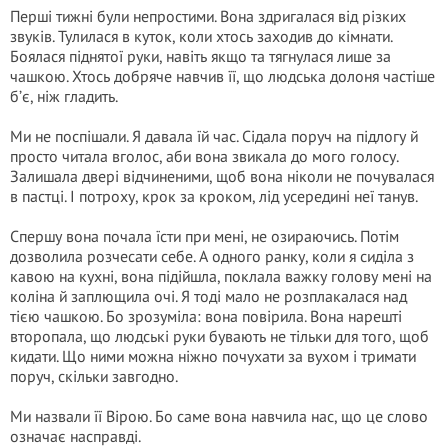
Перші тижні були непростими. Вона здригалася від різких
звуків. Тулилася в куток, коли хтось заходив до кімнати.
Боялася піднятої руки, навіть якщо та тягнулася лише за
чашкою. Хтось добряче навчив її, що людська долоня частіше
б’є, ніж гладить.
Ми не поспішали. Я давала їй час. Сідала поруч на підлогу й
просто читала вголос, аби вона звикала до мого голосу.
Залишала двері відчиненими, щоб вона ніколи не почувалася
в пастці. І потроху, крок за кроком, лід усередині неї танув.
Спершу вона почала їсти при мені, не озираючись. Потім
дозволила розчесати себе. А одного ранку, коли я сиділа з
кавою на кухні, вона підійшла, поклала важку голову мені на
коліна й заплющила очі. Я тоді мало не розплакалася над
тією чашкою. Бо зрозуміла: вона повірила. Вона нарешті
второпала, що людські руки бувають не тільки для того, щоб
кидати. Що ними можна ніжно почухати за вухом і тримати
поруч, скільки завгодно.
Ми назвали її Вірою. Бо саме вона навчила нас, що це слово
означає насправді.