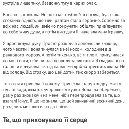
зустріла лише тиху, бездонну тугу в карих очах.
Вона не загавкала. Не показала зубів. У її погляді була така
спокійна гідність, що мені раптом стало соромно. Соромно за
всіх нас, людей, які вміємо приручати, обіцяти, прив’язувати
до себе живу душу, а потім викидати її, наче зламану іграшку.
Я простягнула руку. Просто розкрила долоню, не знаючи,
чого чекати. І вона ткнулася в неї носом, холодним від
ранкового морозу. А потім тихенько, всім тілом, притулилася
до моєї ноги, ніби питала дозволу залишитися. Я гладила її по
голові й відчувала, як під пальцями дрібно тремтить шкіра. Не
від холоду. Від страху, що цей дотик теж скоро забереться.
Того дня я привела її додому. Принесла стару ковдру, миску
теплої води, шматок учорашньої курки. Вона їла обережно,
раз у раз зиркаючи на мене, ніби перепрошувала за те, що
взагалі існує. Я ще не знала, що цей звичайний весняний день
розділить моє життя на до і після.
Те, що приховувало її серце