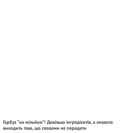
Гарбуз “на мiльйoн”! Декілька інгредієнтів, а смакота
виходить така, що словами не передати