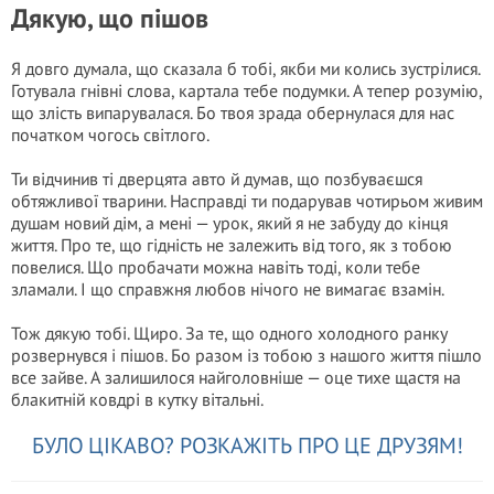
Дякую, що пішов
Я довго думала, що сказала б тобі, якби ми колись зустрілися.
Готувала гнівні слова, картала тебе подумки. А тепер розумію,
що злість випарувалася. Бо твоя зрада обернулася для нас
початком чогось світлого.
Ти відчинив ті дверцята авто й думав, що позбуваєшся
обтяжливої тварини. Насправді ти подарував чотирьом живим
душам новий дім, а мені — урок, який я не забуду до кінця
життя. Про те, що гідність не залежить від того, як з тобою
повелися. Що пробачати можна навіть тоді, коли тебе
зламали. І що справжня любов нічого не вимагає взамін.
Тож дякую тобі. Щиро. За те, що одного холодного ранку
розвернувся і пішов. Бо разом із тобою з нашого життя пішло
все зайве. А залишилося найголовніше — оце тихе щастя на
блакитній ковдрі в кутку вітальні.
БУЛО ЦІКАВО? РОЗКАЖІТЬ ПРО ЦЕ ДРУЗЯМ!