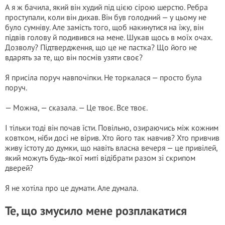
А я ж бачила, який він худий під цією сірою шерстю. Ребра
проступали, коли він дихав. Він був голодний — у цьому не
було сумніву. Але замість того, щоб накинутися на їжу, він
підвів голову й подивився на мене. Шукав щось в моїх очах.
Дозволу? Підтвердження, що це не пастка? Що його не
вдарять за те, що він посмів узяти своє?
Я присіла поруч навпочіпки. Не торкалася — просто була
поруч.
— Можна, — сказала. — Це твоє. Все твоє.
І тільки тоді він почав їсти. Повільно, озираючись між кожним
ковтком, ніби досі не вірив. Хто його так навчив? Хто привчив
живу істоту до думки, що навіть власна вечеря — це привілей,
який можуть будь-якої миті відібрати разом зі скрипом
дверей?
Я не хотіла про це думати. Але думала.
Те, що змусило мене розплакатися