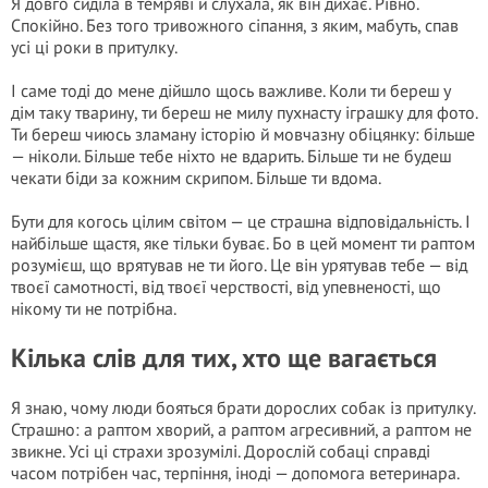
Я довго сиділа в темряві й слухала, як він дихає. Рівно.
Спокійно. Без того тривожного сіпання, з яким, мабуть, спав
усі ці роки в притулку.
І саме тоді до мене дійшло щось важливе. Коли ти береш у
дім таку тварину, ти береш не милу пухнасту іграшку для фото.
Ти береш чиюсь зламану історію й мовчазну обіцянку: більше
— ніколи. Більше тебе ніхто не вдарить. Більше ти не будеш
чекати біди за кожним скрипом. Більше ти вдома.
Бути для когось цілим світом — це страшна відповідальність. І
найбільше щастя, яке тільки буває. Бо в цей момент ти раптом
розумієш, що врятував не ти його. Це він урятував тебе — від
твоєї самотності, від твоєї черствості, від упевненості, що
нікому ти не потрібна.
Кілька слів для тих, хто ще вагається
Я знаю, чому люди бояться брати дорослих собак із притулку.
Страшно: а раптом хворий, а раптом агресивний, а раптом не
звикне. Усі ці страхи зрозумілі. Дорослій собаці справді
часом потрібен час, терпіння, іноді — допомога ветеринара.