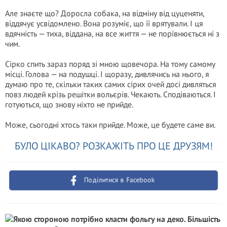
Але знаєте що? Доросла собака, на відміну від цуценяти,
віддячує усвідомлено. Вона розуміє, що її врятували. І ця
вдячність — тиха, віддана, на все життя — не порівнюється ні з
чим.
Сірко спить зараз поряд зі мною щовечора. На тому самому
місці. Голова — на подушці. І щоразу, дивлячись на нього, я
думаю про те, скільки таких самих сірих очей досі дивляться
повз людей крізь решітки вольєрів. Чекають. Сподіваються. І
готуються, що знову ніхто не прийде.
Може, сьогодні хтось таки прийде. Може, це будете саме ви.
БУЛО ЦІКАВО? РОЗКАЖІТЬ ПРО ЦЕ ДРУЗЯМ!
Поділитися в Facebook