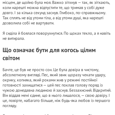
місцем, де щойно була моя. Важко зітхнув — так, як зітхають,
коли нарешті можна відпустити те, що тримав у собі дуже
довго. І за кілька секунд заснув. Глибоко, по-справжньому.
Так сплять не від утоми тіла, а від утоми душі, яка нарешті
дозволила собі не вартувати.
Я сиділа й боялася поворухнутися. По щоках текло, а я навіть
не витирала.
Що означає бути для когось цілим
світом
Бачте, це був не просто сон. Це була довіра в чистому,
абсолютному вигляді. Пес, який звик щоразу чекати удару,
окрику, копняка, який роками жив у режимі постійної
готовності захищатися — цей пес поклав голову поряд із
чужою донедавна людиною й заснув. Беззахисний. Відкритий.
Він віддав мені єдине, що в нього лишалося, — свою довіру. І
це, повірте, набагато більше, ніж будь-яка любов із першого
погляду.