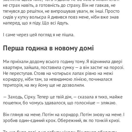
не страх навіть, а готовність до страху. Він не гавкав, не
тягнувся до решітки, не випрошував уваги, як інші. Просто
сидів у кутку вольєра й дивився повз мене, ніби вже знав
наперед, що я піду. Що всі йдуть.
І саме через цей погляд я не пішла.
Перша година в новому домі
Ми приїхали додому всього годину тому. Я відчинила двері
квартири, зайшла, поставила сумку — а він застиг на порозі.
Не переступав. Стояв на чотирьох лапах рівно на межі
коридору, ніби там, за невидимою лінією, починалася
територія, на яку йому ще не дозволили.
— Заходь, Сірку. Тепер це твій дім, — сказала я тихо, майже
пошепки, бо чомусь здавалося, що голосніше — злякаю.
Він глянув на мене. Потім на коридор. Потім знову на мене. І
зробив один-єдиний крок. Обережний, як по тонкій кризі.