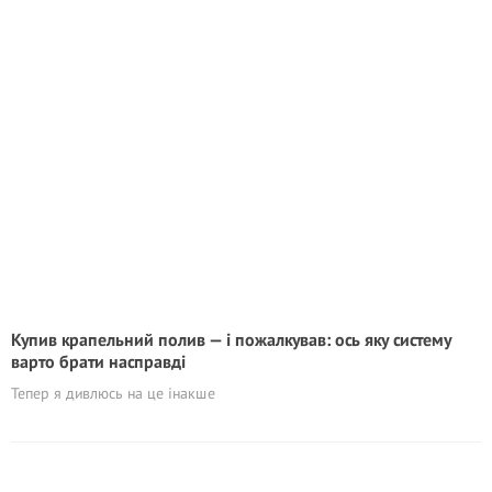
Кyпив крапельний полив — і пожалкував: ось яку систему
варто брати насправді
Тепер я дивлюсь на це інакше