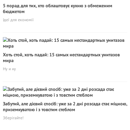
5 порад для тих, хто облаштовує кухню з обмеженим
бюджетом
Ідеї для економії
Хоть стой, хоть падай: 15 самых нестандартных унитазов
мира
Ну и ну
Забутий, але дієвий спосіб: уже за 2 дні розсада стає міцною,
приземкуватою і з товстим стеблом
Зберігайте!