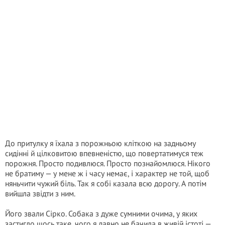
До притулку я їхала з порожньою кліткою на задньому
сидінні й цілковитою впевненістю, що повертатимуся теж
порожня. Просто подивлюся. Просто познайомлюся. Нікого
не братиму — у мене ж і часу немає, і характер не той, щоб
няньчити чужий біль. Так я собі казала всю дорогу. А потім
вийшла звідти з ним.
Його звали Сірко. Собака з дуже сумними очима, у яких
застигло щось таке, чого я давно не бачила в живій істоті —