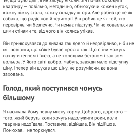
Те, що було далі, я не забуду ніколи. Він почав обходити
квартиру — повільно, методично, обнюхуючи кожен куток,
кожну ніжку стола, кожну складку штори. Але робив це не як
собака, що радіє новій території. Він робив це як той, хто
перевіряє, чи безпечно. Чи немає підступу. Чи не ховається за
цими стінами те, від чого він колись утікав.
Він принюхувався до дивана так довго й недовірливо, ніби не
міг повірити, що м’яке буває просто так. Що стіни можуть
пахнути теплом і їжею, а не холодним бетоном і залізом
вольєра. У його світі добро, мабуть, завжди мало підступну
ціну. І тепер він шукав цю ціну, не розуміючи, де вона
захована.
Голод, який поступився чомусь
більшому
Я насипала йому повну миску корму. Доброго, дорогого —
того, який беруть, коли хочуть надолужити роки, коли
тварина недоїдала. Поставила, відійшла. Він підійшов.
Понюхав. І не торкнувся.