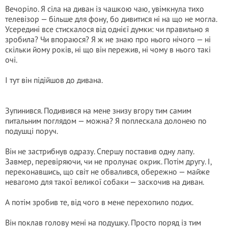
Вечоріло. Я сіла на диван із чашкою чаю, увімкнула тихо
телевізор — більше для фону, бо дивитися ні на що не могла.
Усередині все стискалося від однієї думки: чи правильно я
зробила? Чи впораюся? Я ж не знаю про нього нічого — ні
скільки йому років, ні що він пережив, ні чому в нього такі
очі.
І тут він підійшов до дивана.
Зупинився. Подивився на мене знизу вгору тим самим
питальним поглядом — можна? Я поплескала долонею по
подушці поруч.
Він не застрибнув одразу. Спершу поставив одну лапу.
Завмер, перевіряючи, чи не пролунає окрик. Потім другу. І,
переконавшись, що світ не обвалився, обережно — майже
невагомо для такої великої собаки — заскочив на диван.
А потім зробив те, від чого в мене перехопило подих.
Він поклав голову мені на подушку. Просто поряд із тим