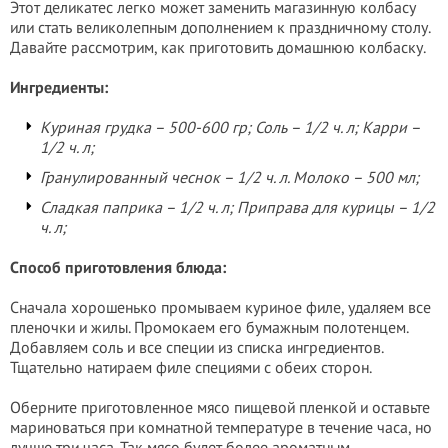
Этот деликатес легко может заменить магазинную колбасу
или стать великолепным дополнением к праздничному столу.
Давайте рассмотрим, как приготовить домашнюю колбаску.
Ингредиенты:
Куриная грудка – 500-600 гр; Соль – 1/2 ч. л; Карри –
1/2 ч. л;
Гранулированный чеснок – 1/2 ч. л. Молоко – 500 мл;
Сладкая паприка – 1/2 ч. л; Приправа для курицы – 1/2
ч. л;
Способ приготовления блюда:
Сначала хорошенько промываем куриное филе, удаляем все
пленочки и жилы. Промокаем его бумажным полотенцем.
Добавляем соль и все специи из списка ингредиентов.
Тщательно натираем филе специями с обеих сторон.
Оберните приготовленное мясо пищевой пленкой и оставьте
мариноваться при комнатной температуре в течение часа, но
лучше три часа. Так мясо будет более ароматным.