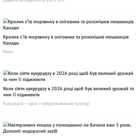
Давайте розберемося, хто є хто.
Кролик зʼїв морквину в сніговика та розсмішив мешканців
Канади
Мило
Коли сіяти кукурудзу в 2026 році щоб був великий урожай та
чим її підживити
Кукурудза — одна з найурожайніших культур