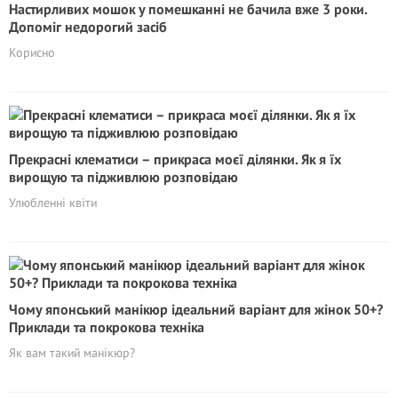
Настирливих мошок у помешканні не бачила вже 3 роки.
Допоміг недоpoгий засіб
Корисно
Прекрасні клематиси – прикраса моєї ділянки. Як я їх
вирощую та підживлюю розповідаю
Улюбленні квіти
Чому японський манікюр ідеальний варіант для жінок 50+?
Приклади та покрокова техніка
Як вам такий манікюр?