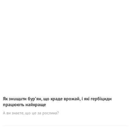
Як знuщuти бур’ян, що краде врожай, і які гербіциди
працюють найкраще
А ви знаєте, що це за рослина?