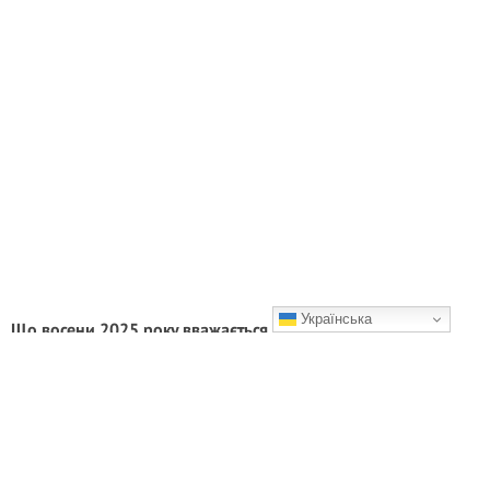
Українська
Що восени 2025 року вважається ознакою несмаку?
Розповідаємо
Коли колір грає проти вас