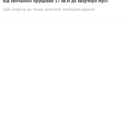
Від звичайної хрущовки 57 кв.м до квартири мрії!
Цей інтер’єр ви точно захочете повторити вдома!