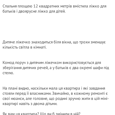
Спальня площею 12 квадратних метрів вмістила ліжко для
батьків і двоярусне ліжко для дітей.
Дитяче ліжечко знаходиться біля вікна, що трохи зменшує
кількість світла в кімнаті.
Комод поруч з дитячим ліжечком використовується для
зберігання дитячих речей, а у батьків є два окремі шафи під
стелю.
На плані видно, наскільки мала ця квартира і які завдання
стояли перед її власниками. Звичайно, в кожному ремонті є
свої нюанси, але головне, що родині зручно жити в цій міні-
квартирі навіть з двома дітьми.
Як вам ця квартира? Що ви б змінили в ній?