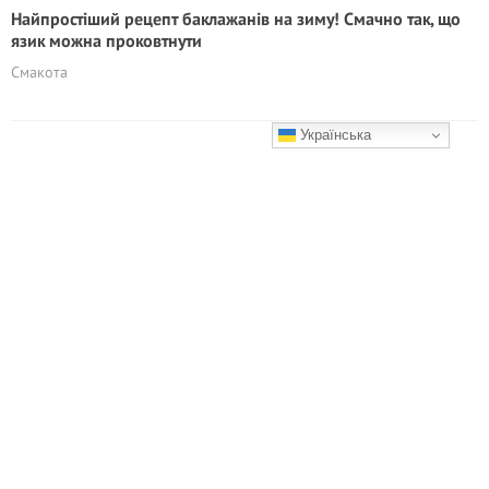
Найпростіший рецепт баклажанів на зиму! Смачно так, що
язик можна проковтнути
Смакота
Українська