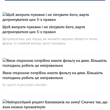
Щоб випрати пуховик і не зіпсувати його, варто
дотримуватися цих 3-х правил
Дотримуючись цих порад, ви зможете надовго зберегти тепло,
форму та охайний вигляд свого пуховика.
Якою стороною потрібно класти фольгу на деко. Більшість
господинь робить це неправильно
Ці прості й доступні способи