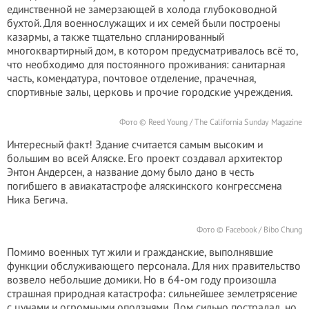
единственной не замерзающей в холода глубоководной
бухтой. Для военнослужащих и их семей были построены
казармы, а также тщательно спланированный
многоквартирный дом, в котором предусматривалось всё то,
что необходимо для постоянного проживания: санитарная
часть, комендатура, почтовое отделение, прачечная,
спортивные залы, церковь и прочие городские учреждения.
Фото © Reed Young / The California Sunday Magazine
Интересный факт! Здание считается самым высоким и
большим во всей Аляске. Его проект создавал архитектор
Энтон Андерсен, а название дому было дано в честь
погибшего в авиакатастрофе аляскинского конгрессмена
Ника Бегича.
Фото © Facebook / Bibo Chung
Помимо военных тут жили и гражданские, выполнявшие
функции обслуживающего персонала. Для них правительство
возвело небольшие домики. Но в 64-ом году произошла
страшная природная катастрофа: сильнейшее землетрясение
с цунами и огромными оползнями. Дом сильно пострадал, но