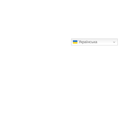
Українська
— Я її не кидав… — тихо повторював чоловік, обіймаючи
собаку просто на пероні
Ніхто не бачив, звідки прийшла, ніхто не знав, де взялася