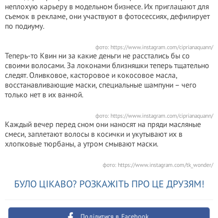
неплохую карьеру в модельном бизнесе. Их приглашают для
съемок в рекламе, они участвуют в фотосессиях, дефилирует
по подиуму.
фото: https://www.instagram.com/ciprianaquann/
Теперь-то Квин ни за какие деньги не расстались бы со
своими волосами. За локонами близняшки теперь тщательно
следят. Оливковое, касторовое и кокосовое масла,
восстанавливающие маски, специальные шампуни – чего
только нет в их ванной.
фото: https://www.instagram.com/ciprianaquann/
Каждый вечер перед сном они наносят на пряди масляные
смеси, заплетают волосы в косички и укутывают их в
хлопковые тюрбаны, а утром смывают маски.
фото: https://www.instagram.com/tk_wonder/
БУЛО ЦІКАВО? РОЗКАЖІТЬ ПРО ЦЕ ДРУЗЯМ!
Поділитися в Facebook