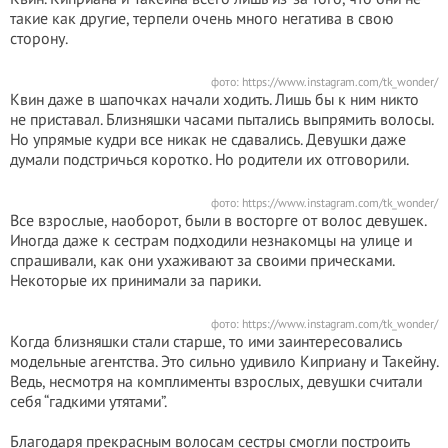
такие как другие, терпели очень много негатива в свою
сторону.
фото: https://www.instagram.com/tk_wonder/
Квин даже в шапочках начали ходить. Лишь бы к ним никто
не приставал. Близняшки часами пытались выпрямить волосы.
Но упрямые кудри все никак не сдавались. Девушки даже
думали подстричься коротко. Но родители их отговорили.
фото: https://www.instagram.com/tk_wonder/
Все взрослые, наоборот, были в восторге от волос девушек.
Иногда даже к сестрам подходили незнакомцы на улице и
спрашивали, как они ухаживают за своими прическами.
Некоторые их принимали за парики.
фото: https://www.instagram.com/tk_wonder/
Когда близняшки стали старше, то ими заинтересовались
модельные агентства. Это сильно удивило Киприану и Такейну.
Ведь, несмотря на комплименты взрослых, девушки считали
себя “гадкими утятами”.
Благодаря прекрасным волосам сестры смогли построить