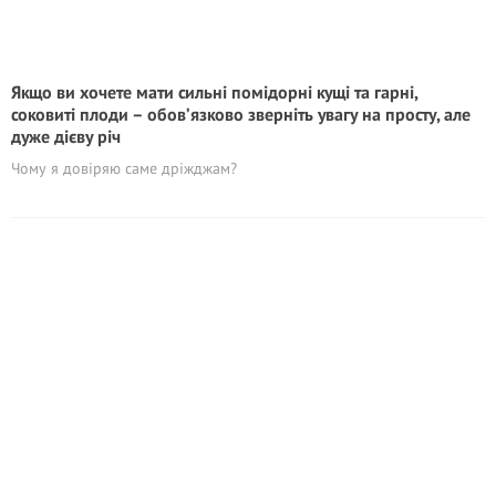
Якщо ви хочете мати сильні помідорні кущі та гарні,
соковиті плоди – обов’язково зверніть увагу на просту, але
дуже дієву річ
Чому я довіряю саме дріжджам?