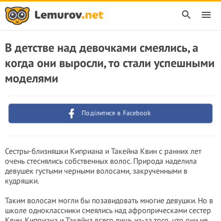
В детстве над девочками смеялись, а
когда они выросли, то стали успешными
моделями
Поділитися в Facebook
Сестры-близняшки Киприана и Такейна Квин с ранних лет
очень стеснялись собственных волос. Природа наделила
девушек густыми черными волосами, закрученными в
кудряшки.
Таким волосам могли бы позавидовать многие девушки. Но в
школе одноклассники смеялись над афроприческами сестер
Квин. Киприана и Такейна всего лишь из-за того, что они не