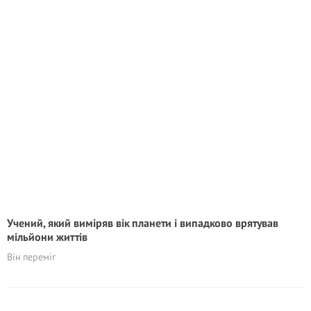
Учений, який виміряв вік планети і випадково врятував
мільйони життів
Він переміг