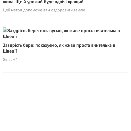
жива. Ще й урожай буде вдвічі кращий
Цей метод допоможе вам оздоровити землю
Заздрість бере: показуємо, як живе проста вчителька в
Швеції
Як вам?