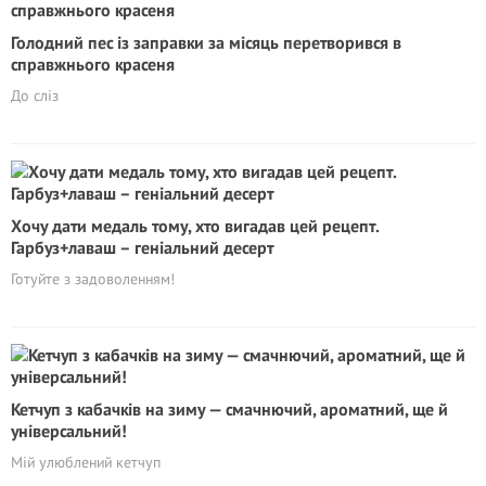
Голодний пес із заправки за місяць перетворився в
справжнього красеня
До сліз
Хочу дати медаль тому, хто вигадав цей рецепт.
Гарбуз+лаваш – геніальний десерт
Готуйте з задоволенням!
Кетчуп з кабачків на зиму — смачнючий, ароматний, ще й
універсальний!
Мій улюблений кетчуп