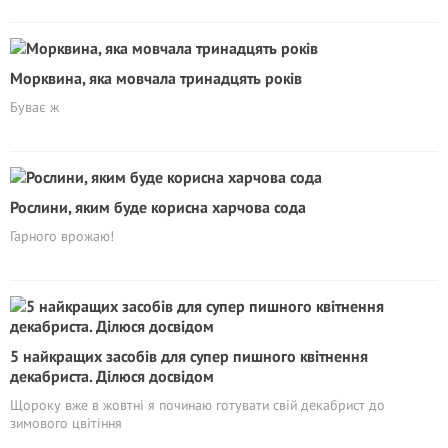
Морквина, яка мовчала тринадцять років
Буває ж
Рослини, яким буде корисна харчова сода
Гарного врожаю!
5 найкращих засобів для супep пишного квітнення
декабриста. Ділюся досвідом
Щороку вже в жовтні я починаю готувати свій декабрист до
зимового цвітіння