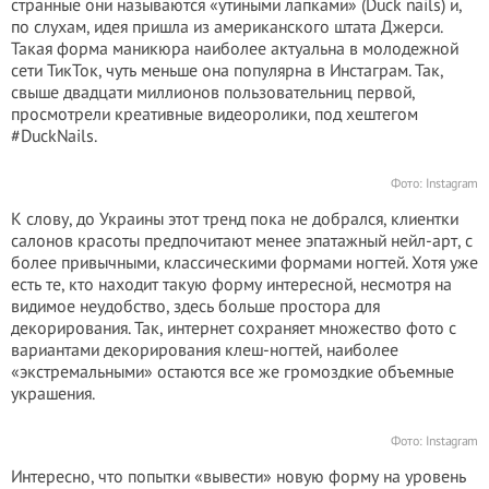
странные они называются «утиными лапками» (Duck nails) и,
по слухам, идея пришла из американского штата Джерси.
Такая форма маникюра наиболее актуальна в молодежной
сети ТикТок, чуть меньше она популярна в Инстаграм. Так,
свыше двадцати миллионов пользовательниц первой,
просмотрели креативные видеоролики, под хештегом
#DuckNails.
Фото:
Instagram
К слову, до Украины этот тренд пока не добрался, клиентки
салонов красоты предпочитают менее эпатажный нейл-арт, с
более привычными, классическими формами ногтей. Хотя уже
есть те, кто находит такую форму интересной, несмотря на
видимое неудобство, здесь больше простора для
декорирования. Так, интернет сохраняет множество фото с
вариантами декорирования клеш-ногтей, наиболее
«экстремальными» остаются все же громоздкие объемные
украшения.
Фото:
Instagram
Интересно, что попытки «вывести» новую форму на уровень