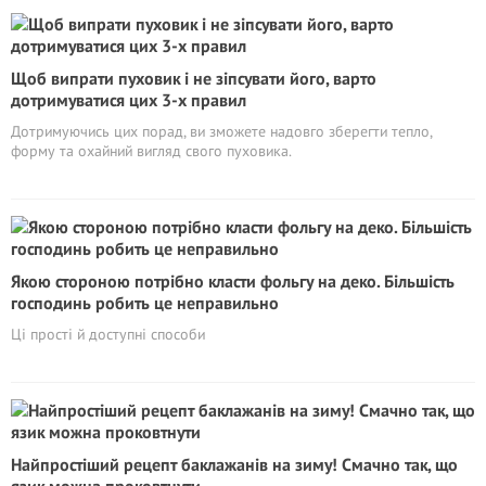
Щоб випрати пуховик і не зіпсувати його, варто
дотримуватися цих 3-х правил
Дотримуючись цих порад, ви зможете надовго зберегти тепло,
форму та охайний вигляд свого пуховика.
Якою стороною потрібно класти фольгу на деко. Більшість
господинь робить це неправильно
Ці прості й доступні способи
Найпростіший рецепт баклажанів на зиму! Смачно так, що