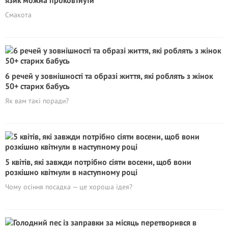
язик можна проковтнути
Смакота
6 речей у зовнішності та образі життя, які роблять з жінок
50+ стapиx бабусь
Як вам такі поради?
5 квітів, які завжди потрібно сіяти восени, щоб вони
розкішно квітнули в наступному році
Чому осіння посадка — це хороша ідея?