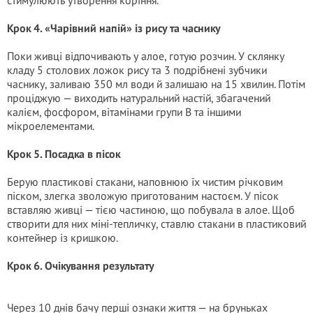
стимулюють утворення коріння.
Крок 4. «Чарівний напій» із рису та часнику
Поки живці відпочивають у алое, готую розчин. У склянку
кладу 5 столових ложок рису та 3 подрібнені зубчики
часнику, заливаю 350 мл води й залишаю на 15 хвилин. Потім
проціджую — виходить натуральний настій, збагачений
калієм, фосфором, вітамінами групи B та іншими
мікроелементами.
Крок 5. Посадка в пісок
Берую пластикові стакани, наповнюю їх чистим річковим
піском, злегка зволожую приготованим настоєм. У пісок
вставляю живці — тією частиною, що побувала в алое. Щоб
створити для них міні-тепличку, ставлю стакани в пластиковий
контейнер із кришкою.
Крок 6. Очікування результату
Через 10 днів бачу перші ознаки життя — на бруньках