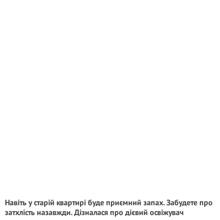
Навіть у старій квартирі буде приємний запах. Забудете про
затхлість назавжди. Дізналася про дієвий освіжувач