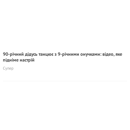
90-річний дідусь танцює з 9-річними онучками: відео, яке
підніме настрій
Супер