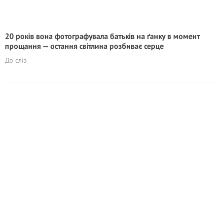
20 років вона фотографувала батьків на ґанку в момент
прощання — остання світлина розбиває серце
До сліз