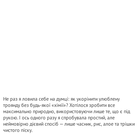
Не раз я ловила себе на думці: як укорінити улюблену
троянду без будь-якої «хімії»? Хотілося зробити все
максимально природно, використовуючи лише те, що є під
рукою. І ось одного разу я спробувала простий, але
неймовірно дієвий спосіб — лише часник, рис, алое та трішки
чистого піску.