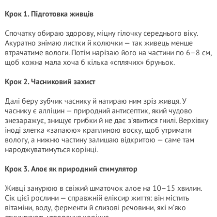
Крок 1. Підготовка живців
Спочатку обираю здорову, міцну гілочку середнього віку.
Акуратно знімаю листки й колючки — так живець менше
втрачатиме вологи. Потім нарізаю його на частини по 6–8 см,
щоб кожна мала хоча б кілька «сплячих» бруньок.
Крок 2. Часниковий захист
Далі беру зубчик часнику й натираю ним зріз живця. У
часнику є алліцин — природний антисептик, який чудово
знезаражує, знищує грибки й не дає з’явитися гнилі. Верхівку
іноді злегка «запаюю» краплиною воску, щоб утримати
вологу, а нижню частину залишаю відкритою — саме там
народжуватимуться корінці.
Крок 3. Алоє як природний стимулятор
Живці занурюю в свіжий шматочок алое на 10–15 хвилин.
Сік цієї рослини — справжній еліксир життя: він містить
вітаміни, воду, ферменти й слизові речовини, які м’яко