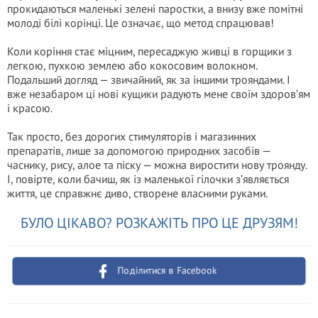
прокидаються маленькі зелені паростки, а внизу вже помітні
молоді білі корінці. Це означає, що метод спрацював!
Коли коріння стає міцним, пересаджую живці в горщики з
легкою, пухкою землею або кокосовим волокном.
Подальший догляд — звичайний, як за іншими трояндами. І
вже незабаром ці нові кущики радують мене своїм здоров’ям
і красою.
Так просто, без дорогих стимуляторів і магазинних
препаратів, лише за допомогою природних засобів —
часнику, рису, алое та піску — можна виростити нову троянду.
І, повірте, коли бачиш, як із маленької гілочки з’являється
життя, це справжнє диво, створене власними руками.
БУЛО ЦІКАВО? РОЗКАЖІТЬ ПРО ЦЕ ДРУЗЯМ!
Поділитися в Facebook