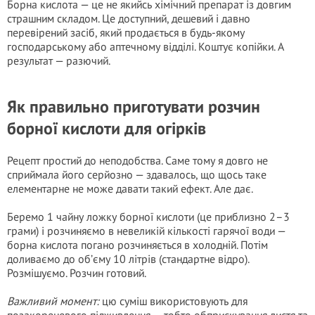
Борна кислота — це не якийсь хімічний препарат із довгим
страшним складом. Це доступний, дешевий і давно
перевірений засіб, який продається в будь-якому
господарському або аптечному відділі. Коштує копійки. А
результат — разючий.
Як правильно приготувати розчин
борної кислоти для огірків
Рецепт простий до неподобства. Саме тому я довго не
сприймала його серйозно — здавалось, що щось таке
елементарне не може давати такий ефект. Але дає.
Беремо 1 чайну ложку борної кислоти (це приблизно 2–3
грами) і розчиняємо в невеликій кількості гарячої води —
борна кислота погано розчиняється в холодній. Потім
доливаємо до об’єму 10 літрів (стандартне відро).
Розмішуємо. Розчин готовий.
Важливий момент:
цю суміш використовують для