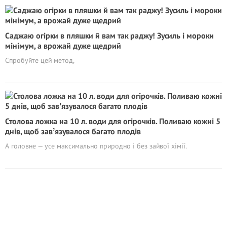
Саджаю огірки в пляшки й вам так раджу! Зусиль і мороки
мінімум, а врожай дуже щедрий
Спробуйте цей метод,
Столова ложка на 10 л. води для огірочків. Поливаю кожні 5
днів, щоб завʼязувалося багато плодів
А головне — усе максимально природно і без зайвої хімії.