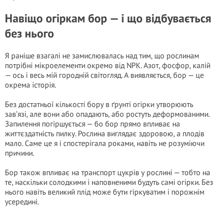
Навіщо огіркам бор — і що відбувається
без нього
Я раніше взагалі не замислювалась над тим, що рослинам
потрібні мікроелементи окремо від NPK. Азот, фосфор, калій
— ось і весь мій городній світогляд. А виявляється, бор — це
окрема історія.
Без достатньої кількості бору в ґрунті огірки утворюють
зав’язі, але вони або опадають, або ростуть деформованими.
Запилення погіршується — бо бор прямо впливає на
життєздатність пилку. Рослина виглядає здоровою, а плодів
мало. Саме це я і спостерігала роками, навіть не розуміючи
причини.
Бор також впливає на транспорт цукрів у рослині — тобто на
те, наскільки солодкими і наповненими будуть самі огірки. Без
нього навіть великий плід може бути гіркуватим і порожнім
усередині.