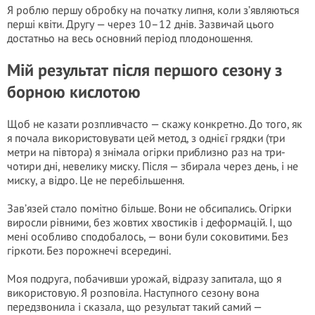
Я роблю першу обробку на початку липня, коли з’являються
перші квіти. Другу — через 10–12 днів. Зазвичай цього
достатньо на весь основний період плодоношення.
Мій результат після першого сезону з
борною кислотою
Щоб не казати розпливчасто — скажу конкретно. До того, як
я почала використовувати цей метод, з однієї грядки (три
метри на півтора) я знімала огірки приблизно раз на три-
чотири дні, невелику миску. Після — збирала через день, і не
миску, а відро. Це не перебільшення.
Зав’язей стало помітно більше. Вони не обсипались. Огірки
виросли рівними, без жовтих хвостиків і деформацій. І, що
мені особливо сподобалось, — вони були соковитими. Без
гіркоти. Без порожнечі всередині.
Моя подруга, побачивши урожай, відразу запитала, що я
використовую. Я розповіла. Наступного сезону вона
передзвонила і сказала, що результат такий самий —