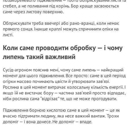
позакореневого підживлення — тобто обприскування листя та
стебел, а не поливання під корінь. Бор краще засвоюється
саме через листову поверхню.
Обприскувати треба ввечері або рано-вранці, коли немає
прямого сонця. Інакше краплі можуть спричинити опіки на
листі.
Коли саме проводити обробку — і чому
липень такий важливий
Сусід-агроном пояснив мені, чому саме липень — найкращий
момент для цього підживлення. Все просто: саме в цей період
огірки масово починають цвісти й утворювати зав’язі.
Рослина в цей момент витрачає колосальну кількість енергії. І
якщо їй не вистачає бору — частина зав’язей просто відпадає,
ніби рослина сама “відрізає” те, що не може прогодувати.
Підживлення борною кислотою саме в цей момент — це як
вчасно підтримати людину, яка несе важкий вантаж. Трохи
допоміг — і вона донесе. Не допоміг — впаде.