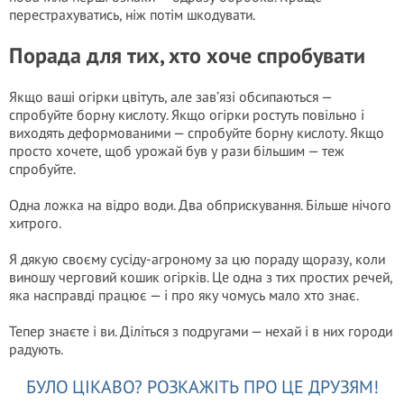
перестрахуватись, ніж потім шкодувати.
Порада для тих, хто хоче спробувати
Якщо ваші огірки цвітуть, але зав’язі обсипаються —
спробуйте борну кислоту. Якщо огірки ростуть повільно і
виходять деформованими — спробуйте борну кислоту. Якщо
просто хочете, щоб урожай був у рази більшим — теж
спробуйте.
Одна ложка на відро води. Два обприскування. Більше нічого
хитрого.
Я дякую своєму сусіду-агроному за цю пораду щоразу, коли
виношу черговий кошик огірків. Це одна з тих простих речей,
яка насправді працює — і про яку чомусь мало хто знає.
Тепер знаєте і ви. Діліться з подругами — нехай і в них городи
радують.
БУЛО ЦІКАВО? РОЗКАЖІТЬ ПРО ЦЕ ДРУЗЯМ!