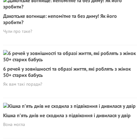
Дакотське вогнище: непомітне та без диму! Як його
зробити?
Чули про таке?
6 речей у зовнішності та образі життя, які роблять з жінок
50+ стapиx бабусь
Як вам такі поради?
Кішка п’ять днів не сходила з підвіконня і дивилася у двір
Вона могла