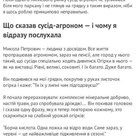
біля мого паркану і не глянув на грядку з таким виразом, ніби
я щось роблю принципово неправильно.
Що сказав сусід-агроном — і чому я
відразу послухала
Микола Петрович — людина з досвідом. Все життя
пропрацював агрономом, зараз на пенсії, але город у нього
такий, що сусіди спеціально ходять дивитися. Огірки в нього —
як на виставці. Рівні, великі, соковиті. І їх багато. Дуже багато.
Він подивився на мої грядки, покрутив у руках листочок
огірка і каже: “Ти їх у липні чим підгодовуєш?”
Я почала перераховувати: комплексне мінеральне добриво,
настій трави, раз спробувала дріжджі… Він покивав головою
і сказав одну фразу, яку я тепер повторюю кожному, хто
скаржиться на слабкий урожай огірків:
“Борна кислота. Одна ложка на відро води. Саме зараз, у
червні — це найважливіше підживлення в сезоні.”