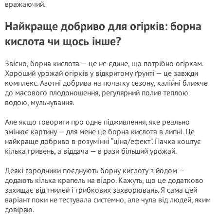
вражаючий.
Найкраще добриво для огірків: борна
кислота чи щось інше?
Звісно, борна кислота — це не єдине, що потрібно огіркам.
Хороший урожай огірків у відкритому ґрунті — це завжди
комплекс. Азотні добрива на початку сезону, калійні ближче
до масового плодоношення, регулярний полив теплою
водою, мульчування.
Але якщо говорити про одне підживлення, яке реально
змінює картину — для мене це борна кислота в липні. Це
найкраще добриво в розумінні “ціна/ефект”. Пачка коштує
кілька гривень, а віддача — в рази більший урожай.
Деякі городники поєднують борну кислоту з йодом —
додають кілька крапель на відро. Кажуть, що це додатково
захищає від гнилей і грибкових захворювань. Я сама цей
варіант поки не тестувала системно, але чула від людей, яким
довіряю.