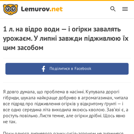
1 л. на відро води — і огірки завалять
урожаєм. У липні завжди підживлюю їх
цим засобом
Поділитися в Facebook
Я довго думала, що проблема в насінні. Купувала дорогі
гібриди, шукала найкраще добриво в агромагазинах, читала
все підряд про підживлення огірків у відкритому ґрунті — і
все одно середина літа виходила якоюсь кволою. Зав’язі є, а
ростуть повільно. Листя темне, але огірки дрібні. Щось явно
не так.
Поки одного липневого ранку сусід-агроном не зупинився