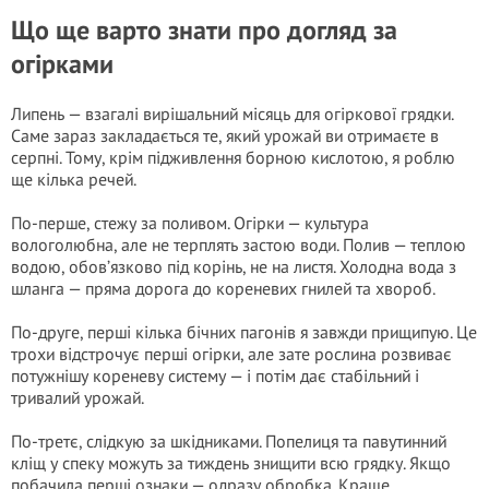
Що ще варто знати про догляд за
огірками
Липень — взагалі вирішальний місяць для огіркової грядки.
Саме зараз закладається те, який урожай ви отримаєте в
серпні. Тому, крім підживлення борною кислотою, я роблю
ще кілька речей.
По-перше, стежу за поливом. Огірки — культура
вологолюбна, але не терплять застою води. Полив — теплою
водою, обов’язково під корінь, не на листя. Холодна вода з
шланга — пряма дорога до кореневих гнилей та хвороб.
По-друге, перші кілька бічних пагонів я завжди прищипую. Це
трохи відстрочує перші огірки, але зате рослина розвиває
потужнішу кореневу систему — і потім дає стабільний і
тривалий урожай.
По-третє, слідкую за шкідниками. Попелиця та павутинний
кліщ у спеку можуть за тиждень знищити всю грядку. Якщо
побачила перші ознаки — одразу обробка. Краще