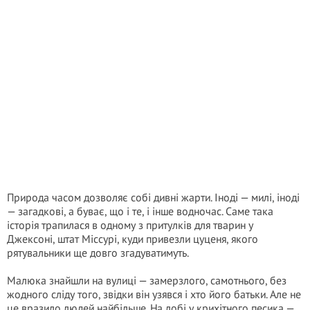
Природа часом дозволяє собі дивні жарти. Іноді — милі, іноді
— загадкові, а буває, що і те, і інше водночас. Саме така
історія трапилася в одному з притулків для тварин у
Джексоні, штат Міссурі, куди привезли цуценя, якого
рятувальники ще довго згадуватимуть.
Малюка знайшли на вулиці — замерзлого, самотнього, без
жодного сліду того, звідки він узявся і хто його батьки. Але не
це вразило людей найбільше. На лобі у крихітного песика —