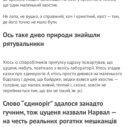
ще один маленький хвостик.
Не лапа, не вушко, а справжній, хоч і крихітний, хвіст — там,
де його точно не мало бути.
Ось таке диво природи знайшли
рятувальники
Хтось із співробітників притулку одразу пожартував, що
цуценя, мабуть, повтікало з якоїсь лабораторії. Хтось згадав
казки про єдинорогів. А хтось просто дивився на маленького
бідолаху і думав, що байдуже, звідки взявся цей хвостик —
головне, що малюк живий, теплий і, схоже, зовсім не
переймається тим, що він не такий, як усі.
Слово “єдиноріг” здалося занадто
гучним, тож цуценя назвали Нарвал —
на честь реальних рогатих мешканців