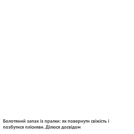
Болотяний запах із пралки: як повернути свіжість і
позбутися плісняви. Ділюся досвідом