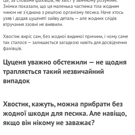
Це, за словами фахівців, не хвіст у звичному розумінні.
Знімки показали, що ця маленька частинка тіла жодним
чином не з’єднана з рештою організму песика. Наче хтось
узяв і додав цуценяті зайву деталь — але жодних слідів
втручання ззовні не виявили.
Хвостик виріс сам, без жодної видимої причини, і чому саме
так сталося — залишається загадкою навіть для досвідчених
фахівців.
Цуценя уважно обстежили — не щодня
трапляється такий незвичайний
випадок
Хвостик, кажуть, можна прибрати без
жодної шкоди для песика. Але навіщо,
якщо він нікому не заважає?