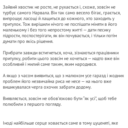
Зайвий хвостик не росте, не рухається і, схоже, зовсім не
турбує самого Нарвала. Він так само весело бігає, грається,
випрошує ласощі й лащиться до кожного, хто заходить у
притулок. Тож вирішили нічого не поспішати міняти в його
маленькому і без того непростому житті — дати песику
підрости, поспостерігати, як він почувається, і тільки потім
думати про якісь рішення.
Прибрати завжди встигнеться, хоча, зізнаються працівники
притулку, робити цього зовсім не хочеться — надто вже він
особливий і милий саме таким, яким народився.
А якщо з часом виявиться, що з малюком усе гаразд і жодних
проблем його незвичайна риса не несе — на нього вже
вишикувалася черга охочих забрати додому.
Виявляється, зовсім не обов’язково бути “як усі”, щоб тебе
полюбили з першого погляду.
Іноді найбільше серце ховається саме в тому цуценяті, яке