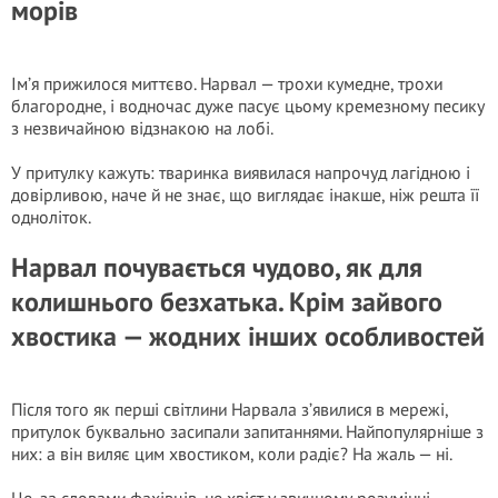
морів
Ім’я прижилося миттєво. Нарвал — трохи кумедне, трохи
благородне, і водночас дуже пасує цьому кремезному песику
з незвичайною відзнакою на лобі.
У притулку кажуть: тваринка виявилася напрочуд лагідною і
довірливою, наче й не знає, що виглядає інакше, ніж решта її
одноліток.
Нарвал почувається чудово, як для
колишнього безхатька. Крім зайвого
хвостика — жодних інших особливостей
Після того як перші світлини Нарвала з’явилися в мережі,
притулок буквально засипали запитаннями. Найпопулярніше з
них: а він виляє цим хвостиком, коли радіє? На жаль — ні.