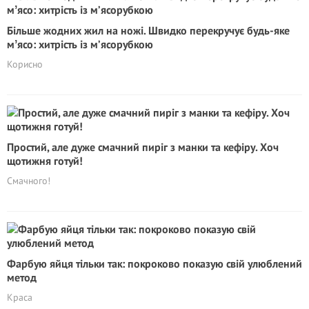
Більше жодних жил на ножі. Швидко перекручує будь-яке
мʼясо: хитрість із м’ясорубкою
Корисно
Простий, але дуже смачний пиріг з манки та кефіру. Хоч
щотижня готуй!
Смачного!
Фарбую яйця тільки так: покроково показую свій улюблений
метод
Краса