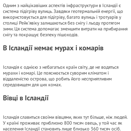
Одним з найцікавіших аспектів інфраструктури в Ісландії є
система підігріву вулиць. Завдяки геотермальній енергії, що
використовується для підігріву, багато вулиць і тротуарів у
столиці Рейк’явіку залишаються без снігу і льоду протягом
зими. Ця система допомагає зменшити витрати на прибирання
снігу та покращує безпеку пішоходів.
В Ісландії немає мурах і комарів
Ісландія є однією з небагатьох країн світу, де не водяться
мурахи і комарі. Це пояснюється суворим кліматом і
віддаленістю острова, що робить його несприятливим
середовищем для цих комах.
Вівці в Ісландії
Ісландія славиться своїми вівцями, яких тут більше, ніж людей.
У країні проживає приблизно 800 тисяч овець, у той час як
населення Ісландії становить лише близько 360 тисяч осіб.