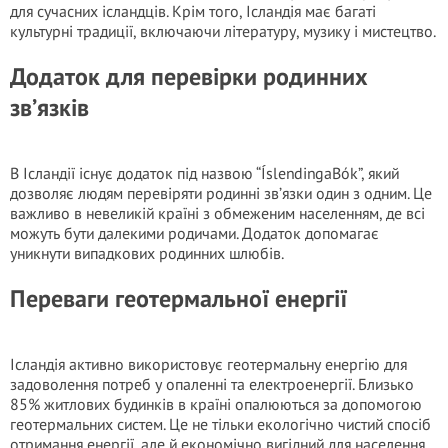
для сучасних ісландців. Крім того, Ісландія має багаті
культурні традиції, включаючи літературу, музику і мистецтво.
Додаток для перевірки родинних
зв’язків
В Ісландії існує додаток під назвою “ÍslendingaBók”, який
дозволяє людям перевіряти родинні зв’язки один з одним. Це
важливо в невеликій країні з обмеженим населенням, де всі
можуть бути далекими родичами. Додаток допомагає
уникнути випадкових родинних шлюбів.
Переваги геотермальної енергії
Ісландія активно використовує геотермальну енергію для
задоволення потреб у опаленні та електроенергії. Близько
85% житлових будинків в країні опалюються за допомогою
геотермальних систем. Це не тільки екологічно чистий спосіб
отримання енергії, але й економічно вигідний для населення.