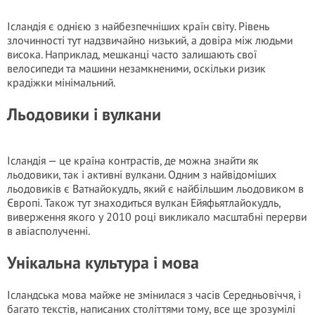
Ісландія є однією з найбезпечніших країн світу. Рівень
злoчинності тут надзвичайно низький, а довіра між людьми
висока. Наприклад, мешканці часто залишають свої
велосипеди та машини незамкненими, оскільки ризик
крадіжки мінімальний.
Льодовики і вулкани
Ісландія — це країна контрастів, де можна знайти як
льодовики, так і активні вулкани. Одним з найвідоміших
льодовиків є Ватнайокудль, який є найбільшим льодовиком в
Європі. Також тут знаходиться вулкан Ейяфьятлайокудль,
виверження якого у 2010 році викликало масштабні перерви
в авіасполученні.
Унікальна культура і мова
Ісландська мова майже не змінилася з часів Середньовіччя, і
багато текстів, написаних століттями тому, все ще зрозумілі