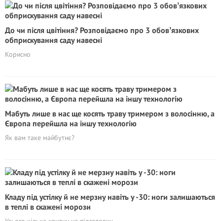
До чи після цвітіння? Розповідаємо про 3 обовʼязкових
обприскування саду навесні
Корисно
Мабуть лише в нас ще косять траву тримером з волосінню, а
Європа перейшла на іншу технологію
Як вам таке майбутнє?
Кладу під устілку й не мерзну навіть у -30: ноги залишаються
в теплі в скажені морози