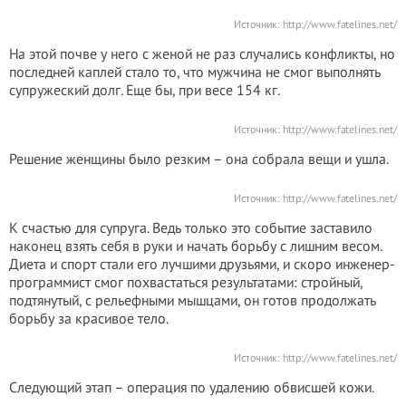
Источник:
http://www.fatelines.net/
На этой почве у него с женой не раз случались конфликты, но
последней каплей стало то, что мужчина не смог выполнять
супружеский долг. Еще бы, при весе 154 кг.
Источник:
http://www.fatelines.net/
Решение женщины было резким – она собрала вещи и ушла.
Источник:
http://www.fatelines.net/
К счастью для супруга. Ведь только это событие заставило
наконец взять себя в руки и начать борьбу с лишним весом.
Диета и спорт стали его лучшими друзьями, и скоро инженер-
программист смог похвастаться результатами: стройный,
подтянутый, с рельефными мышцами, он готов продолжать
борьбу за красивое тело.
Источник:
http://www.fatelines.net/
Следующий этап – операция по удалению обвисшей кожи.