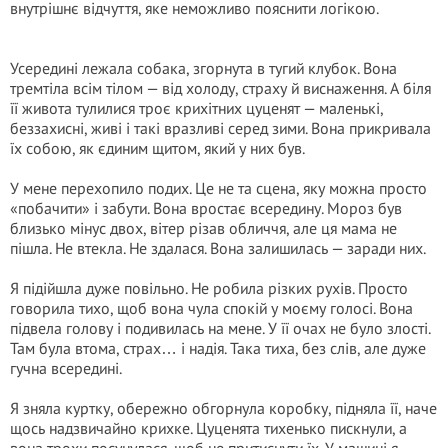
внутрішнє відчуття, яке неможливо пояснити логікою.
Усередині лежала собака, згорнута в тугий клубок. Вона
тремтіла всім тілом — від холоду, страху й виснаження. А біля
її живота тулилися троє крихітних цуценят — маленькі,
беззахисні, живі і такі вразливі серед зими. Вона прикривала
їх собою, як єдиним щитом, який у них був.
У мене перехопило подих. Це не та сцена, яку можна просто
«побачити» і забути. Вона вростає всередину. Мороз був
близько мінус двох, вітер різав обличчя, але ця мама не
пішла. Не втекла. Не здалася. Вона залишилась — заради них.
Я підійшла дуже повільно. Не робила різких рухів. Просто
говорила тихо, щоб вона чула спокій у моєму голосі. Вона
підвела голову і подивилась на мене. У її очах не було злості.
Там була втома, страх… і надія. Така тиха, без слів, але дуже
гучна всередині.
Я зняла куртку, обережно обгорнула коробку, підняла її, наче
щось надзвичайно крихке. Цуценята тихенько пискнули, а