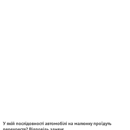
У якій послідовності автомобілі на малюнку проїдуть
перехрестя? Відповідь здивує