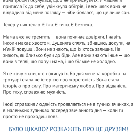
вона трохи посунулася, щоб не притиснути їх. У машині я
притисла їх до себе, увімкнула обігрів, і весь шлях вона не
відводила від мене погляду — ніби боялася, що це лише сон.
Тепер у них тепло. Є їжа. Є тиша. Є безпека.
Мама вже не тремтить — вона починає довіряти. І навіть
інколи махає хвостом. Цуценята сплять, збившись докупи, на
м’якій подушці. Вони не знають, що їх хтось залишив. Не
знають, як близько були до біди. Але вони знають інше — що
вони в теплі, що поруч мама, і що більше не холодно.
Я не хочу знати, хто покинув їх. Бо для мене та коробка на
тротуарі стала не історією про жорстокість. Вона стала
історією про силу. Про материнську любов. Про відданість.
Про тиху, справжню мужність.
Іноді справжня людяність проявляється не в гучних вчинках, а
в маленьких зупинках посеред звичайного дня — коли ти
просто не проходиш повз.
БУЛО ЦІКАВО? РОЗКАЖІТЬ ПРО ЦЕ ДРУЗЯМ!