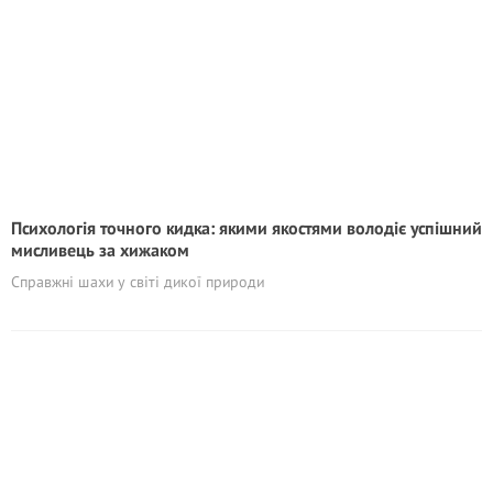
Психологія точного кидка: якими якостями володіє успішний
мисливець за хижаком
Справжні шахи у світі дикої природи