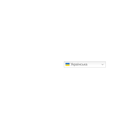
Українська
Соковиті помідори в банці зі смачною заливкою – ідеальна
заготівля на зиму
Готуйте з задоволенням!