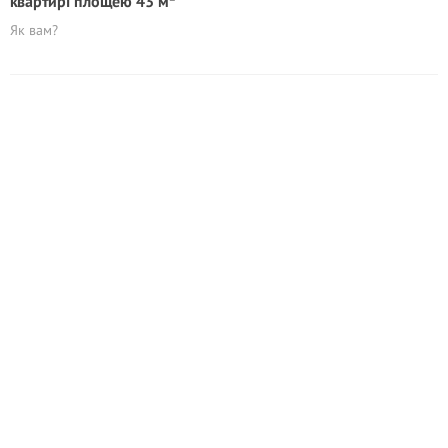
квартирі площею 43 м²
Як вам?