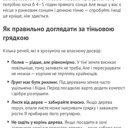
потрібно хоча б 4–5 годин прямого сонця. Але якщо у вас є
місце з ранковим сонцем і денною тінню — спробуйте. Іноді
це краще, ніж здається.
Як правильно доглядати за тіньовою
грядкою
Кілька речей, які я зрозуміла на власному досвіді:
Полив — рідше, але рівномірно.
У тіні земля висихає
повільніше, тому заливати не треба. Але і пересушувати
не можна — коріння не терплять крайнощів.
Ґрунт має бути рихлим.
Під деревами земля часто
ущільнена і бідна. Перед посадкою варто додати компост
і добре розпушити.
Листя від дерев — забирайте вчасно.
Якщо дерева
поруч, опале листя може накривати грядку і заважати
рости. Я прибираю його регулярно.
Не садіть у корінь дерева.
Якщо посадити в зоні
активного коріння великого дерева — воно забере всю