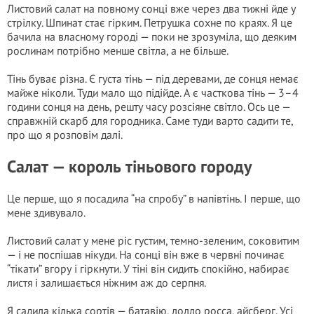
Листовий салат на повному сонці вже через два тижні йде у
стрілку. Шпинат стає гірким. Петрушка сохне по краях. Я це
бачила на власному городі — поки не зрозуміла, що деяким
рослинам потрібно менше світла, а не більше.
Тінь буває різна. Є густа тінь — під деревами, де сонця немає
майже ніколи. Туди мало що підійде. А є часткова тінь — 3–4
години сонця на день, решту часу розсіяне світло. Ось це —
справжній скарб для городника. Саме туди варто садити те,
про що я розповім далі.
Салат — король тіньового городу
Це перше, що я посадила “на спробу” в напівтінь. І перше, що
мене здивувало.
Листовий салат у мене ріс густим, темно-зеленим, соковитим
— і не поспішав нікуди. На сонці він вже в червні починає
“тікати” вгору і гіркнути. У тіні він сидить спокійно, набирає
листя і залишається ніжним аж до серпня.
Я садила кілька сортів — батавію, лолло росса, айсберг. Усі