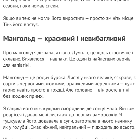
сезони, поки немає спеки.
Якщо ви теж не могли його виростити — просто змініть місце.
Тінь його врятує.
Мангольд — красивий і невибагливий
Про мангольд я дізналася пізно. Думала, це щось екзотичне і
складне. Виявилося — навпаки. Це один із найлегших овочів
для напівтіні.
Мангольд — це родич буряка. Листя у нього велике, яскраве, є
сорти з червоними, жовтими, оранжевими черешками — дуже
гарно навіть просто в грядці. Але головне — він росте в тіні
без жодних примх.
Я садила його між кущами смородини, де сонця мало. Він там
розрісся і давав мені листя аж до перших заморозків. Я
тушкувала його, додавала в супи, загортала в нього начинку
як у голубці. Смак ніжний, нейтральний — підходить до всього.