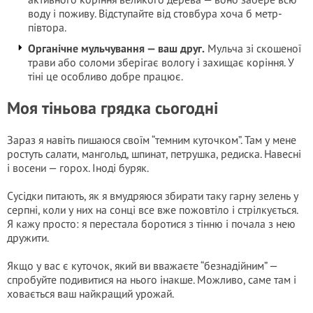
воду і поживу. Відступайте від стовбура хоча б метр-
півтора.
Органічне мульчування — ваш друг.
Мульча зі скошеної
трави або соломи зберігає вологу і захищає коріння. У
тіні це особливо добре працює.
Моя тіньова грядка сьогодні
Зараз я навіть пишаюся своїм “темним куточком”. Там у мене
ростуть салати, мангольд, шпинат, петрушка, редиска. Навесні
і восени — горох. Іноді буряк.
Сусідки питають, як я вмудряюся збирати таку гарну зелень у
серпні, коли у них на сонці все вже пожовтіло і стрілкується.
Я кажу просто: я перестала боротися з тінню і почала з нею
дружити.
Якщо у вас є куточок, який ви вважаєте “безнадійним” —
спробуйте подивитися на нього інакше. Можливо, саме там і
ховається ваш найкращий урожай.