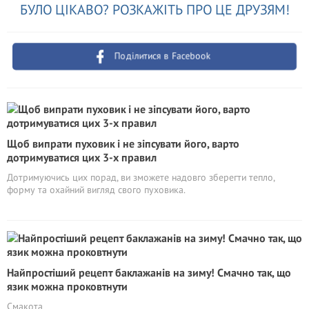
БУЛО ЦІКАВО? РОЗКАЖІТЬ ПРО ЦЕ ДРУЗЯМ!
Поділитися в Facebook
Щоб випрати пуховик і не зіпсувати його, варто
дотримуватися цих 3-х правил
Дотримуючись цих порад, ви зможете надовго зберегти тепло,
форму та охайний вигляд свого пуховика.
Найпростіший рецепт баклажанів на зиму! Смачно так, що
язик можна проковтнути
Смакота