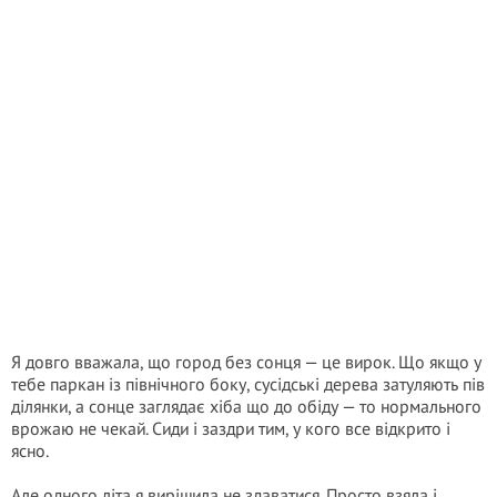
Я довго вважала, що город без сонця — це вирок. Що якщо у
тебе паркан із північного боку, сусідські дерева затуляють пів
ділянки, а сонце заглядає хіба що до обіду — то нормального
врожаю не чекай. Сиди і заздри тим, у кого все відкрито і
ясно.
Але одного літа я вирішила не здаватися. Просто взяла і