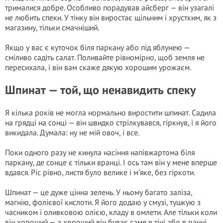
трималися добре. Особливо порадував айсберг — він узагалі
не любить спеки. У тінку він виростає щільним і хрустким, як з
магазину, тільки смачніший.
Якщо у вас є куточок біля паркану або під яблунею —
сміливо садіть салат. Поливайте рівномірно, щоб земля не
пересихала, і він вам скаже дякую хорошим урожаєм.
Шпинат — той, що ненавидить спеку
Я кілька років не могла нормально виростити шпинат. Садила
на грядці на сонці — він швидко стрілкувався, гіркнув, і я його
викидала. Думала: ну не мій овоч, і все.
Поки одного разу не кинула насіння напівжартома біля
паркану, де сонце є тільки вранці. І ось там він у мене вперше
вдався. Ріс рівно, листя було велике і м’яке, без гіркоти.
Шпинат — це дуже цінна зелень. У ньому багато заліза,
магнію, фолієвої кислоти. Я його додаю у смузі, тушкую з
часником і оливковою олією, кладу в омлети. Але тільки коли
він хороший — а хороший він буває саме в тіні або в ранні