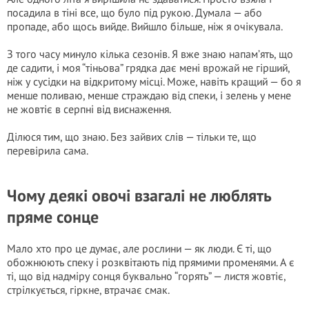
посадила в тіні все, що було під рукою. Думала — або
пропаде, або щось вийде. Вийшло більше, ніж я очікувала.
З того часу минуло кілька сезонів. Я вже знаю напам’ять, що
де садити, і моя “тіньова” грядка дає мені врожай не гірший,
ніж у сусідки на відкритому місці. Може, навіть кращий — бо я
менше поливаю, менше страждаю від спеки, і зелень у мене
не жовтіє в серпні від виснаження.
Ділюся тим, що знаю. Без зайвих слів — тільки те, що
перевірила сама.
Чому деякі овочі взагалі не люблять
пряме сонце
Мало хто про це думає, але рослини — як люди. Є ті, що
обожнюють спеку і розквітають під прямими променями. А є
ті, що від надміру сонця буквально “горять” — листя жовтіє,
стрілкується, гіркне, втрачає смак.