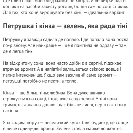
Ще один плюс: мангольд майже не хворіє. Я не витрачала ні
копійки на засоби захисту рослин, бо він сам по собі стійкий.
Для тих, хто хоче вирощувати без хімії — ідеальний варіант.
Петрушка і кінза — зелень, яка рада тіні
Петрушку я завжди садила де попало. І де попало вона росла
по-різному. Але найкраще — і це я помітила не одразу — там,
де є легка тінь.
На відкритому сонці вона часто дрібніє в серпні, підсихає,
втрачає аромат. А в напівтіні залишається свіжою довше і
пахне інтенсивніше. Якщо вам важливий саме аромат —
петрушці потрібно не пекти, а тепло.
Кінза — ще більш тіньолюбива. Вона дуже швидко
стрілкується на сонці, і тоді вже не до зелені. У тіні вона
тримається значно довше і дає більше листя, перш ніж піти в
насіння.
Я їх садила поруч — невеличкий куток біля будинку, де сонце
є лише годину-дві вранці. Зелень стояла майже до жовтня.