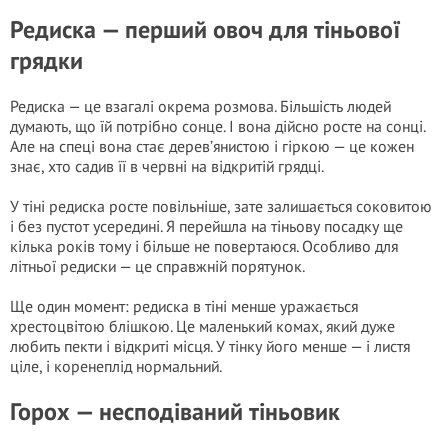
Редиска — перший овоч для тіньової
грядки
Редиска — це взагалі окрема розмова. Більшість людей
думають, що їй потрібно сонце. І вона дійсно росте на сонці.
Але на спеці вона стає дерев’янистою і гіркою — це кожен
знає, хто садив її в червні на відкритій грядці.
У тіні редиска росте повільніше, зате залишається соковитою
і без пустот усередині. Я перейшла на тіньову посадку ще
кілька років тому і більше не повертаюся. Особливо для
літньої редиски — це справжній порятунок.
Ще один момент: редиска в тіні менше уражається
хрестоцвітою блішкою. Це маленький комах, який дуже
любить пекти і відкриті місця. У тінку його менше — і листя
ціле, і коренеплід нормальний.
Горох — несподіваний тіньовик