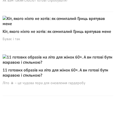
Як вам такий спосіб? Готові спробувати?
Кіт, якого ніхто не хотів: як семипалий Гриць врятував мене
Буває і так
11 готових образів на літо для жінок 60+. А ви готові бути
яскравою і стильною?
Літо ☀️ – це чудова пора для оновлення гардеробу