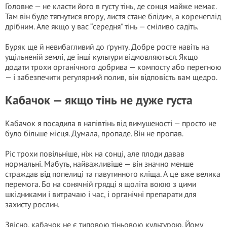
Головне — не класти його в густу тінь, де сонця майже немає.
Там він буде тягнутися вгору, листя стане блідим, а коренеплід
дрібним. Але якщо у вас “середня” тінь — сміливо садіть.
Буряк ще й невибагливий до ґрунту. Добре росте навіть на
ущільненій землі, де інші культури відмовляються. Якщо
додати трохи органічного добрива — компосту або перегною
— і забезпечити регулярний полив, він відповість вам щедро.
Кабачок — якщо тінь не дуже густа
Кабачок я посадила в напівтінь від вимушеності — просто не
було більше місця. Думала, пропаде. Він не пропав.
Ріс трохи повільніше, ніж на сонці, але плоди давав
нормальні. Мабуть, найважливіше — він значно менше
страждав від попелиці та павутинного кліща. А це вже велика
перемога. Бо на сонячній грядці я щоліта воюю з цими
шкідниками і витрачаю і час, і органічні препарати для
захисту рослин.
Звісно, кабачок не є типовою тіньовою культурою. Йому