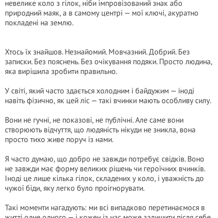
невелике коло з гілок, ніби імпровізований знак або
природний маяк, а в самому центрі — мої ключі, акуратно
покладені на землю.
Хтось їх знайшов. Незнайомий. Мовчазний. Добрий. Без
записки. Без пояснень. Без очікування подяки. Просто людина,
яка вирішила зробити правильно.
У світі, який часто здається холодним і байдужим — іноді
навіть фізично, як цей ліс — такі вчинки мають особливу силу.
Вони не гучні, не показові, не публічні. Але саме вони
створюють відчуття, що людяність нікуди не зникла, вона
просто тихо живе поруч із нами.
Я часто думаю, що добро не завжди потребує свідків. Воно
не завжди має форму великих рішень чи героїчних вчинків.
Іноді це лише кілька гілок, складених у коло, і уважність до
чужої біди, яку легко було проігнорувати.
Такі моменти нагадують: ми всі випадково перетинаємося в
житті одне одного — і кожен із нас може залишити після себе