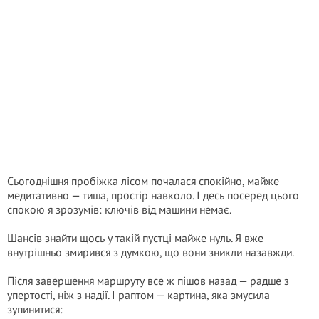
Сьогоднішня пробіжка лісом почалася спокійно, майже
медитативно — тиша, простір навколо. І десь посеред цього
спокою я зрозумів: ключів від машини немає.
Шансів знайти щось у такій пустці майже нуль. Я вже
внутрішньо змирився з думкою, що вони зникли назавжди.
Після завершення маршруту все ж пішов назад — радше з
упертості, ніж з надії. І раптом — картина, яка змусила
зупинитися: