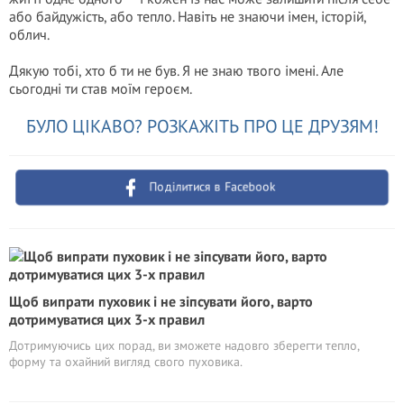
або байдужість, або тепло. Навіть не знаючи імен, історій,
облич.
Дякую тобі, хто б ти не був. Я не знаю твого імені. Але
сьогодні ти став моїм героєм.
БУЛО ЦІКАВО? РОЗКАЖІТЬ ПРО ЦЕ ДРУЗЯМ!
Поділитися в Facebook
Щоб випрати пуховик і не зіпсувати його, варто
дотримуватися цих 3-х правил
Дотримуючись цих порад, ви зможете надовго зберегти тепло,
форму та охайний вигляд свого пуховика.