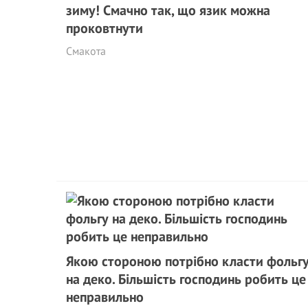
зиму! Смачно так, що язик можна
проковтнути
Смакота
Якою стороною потрібно класти фольг
на деко. Більшість господинь робить це
неправильно