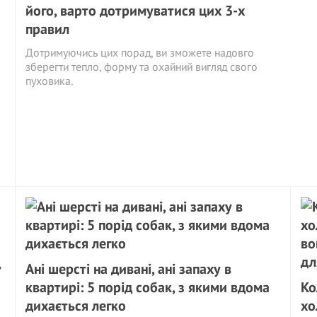
його, варто дотримуватися цих 3-х
правил
Дотримуючись цих порад, ви зможете надовго
зберегти тепло, форму та охайний вигляд свого
пуховика.
у
Ані шерсті на дивані, ані запаху в
квартирі: 5 порід собак, з якими вдома
Ко
дихається легко
хо