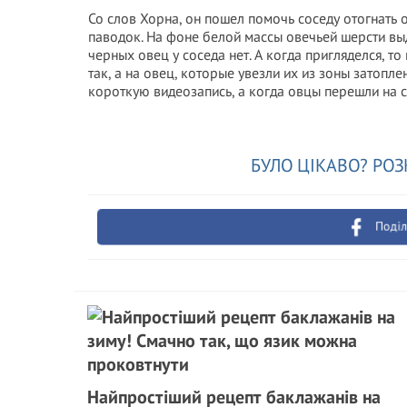
Со слов Хорна, он пошел помочь соседу отогнать 
паводок. На фоне белой массы овечьей шерсти выд
черных овец у соседа нет. А когда пригляделся, т
так, а на овец, которые увезли их из зоны затопле
короткую видеозапись, а когда овцы перешли на с
БУЛО ЦІКАВО? РОЗ
Поділ
Найпростіший рецепт баклажанів на