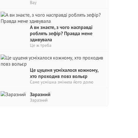
Вау
А ви знаєте, з чого насправді
роблять зефір? Правда мене
здивувала
Це ж треба
Це цуценя усміхалося кожному,
хто проходив повз вольєр
Саме усмішка змінила його долю
Заразний
Заразний