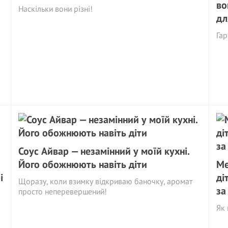
во
Наскільки вони різні!
дл
Гар
Соус Айвар — незамінний у моїй кухні.
Його обожнюють навіть діти
Ме
і
ді
Щоразу, коли взимку відкриваю баночку, аромат
за
просто неперевершений!
Як 