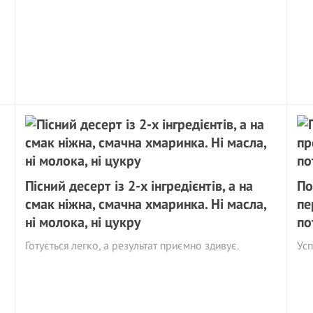
Пісний десерт із 2-х інгредієнтів, а на
По
смак ніжна, смачна хмаринка. Ні масла,
пе
ні молока, ні цукру
по
Готується легко, а результат приємно здивує.
Усп