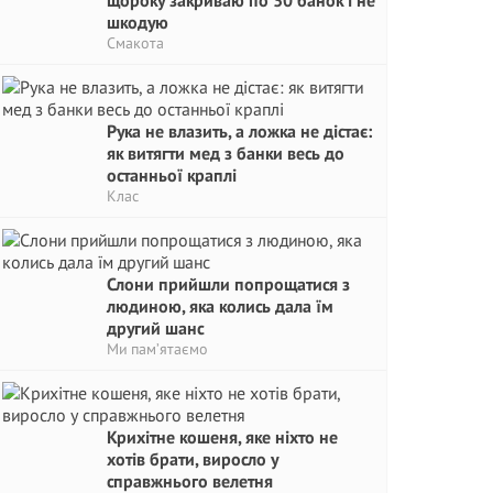
щороку закриваю по 30 банок і не
шкодую
Смакота
Рука не влазить, а ложка не дістає:
як витягти мед з банки весь до
останньої краплі
Клас
Слони прийшли попрощатися з
людиною, яка колись дала їм
другий шанс
Ми пам’ятаємо
Крихітне кошеня, яке ніхто не
хотів брати, виросло у
справжнього велетня