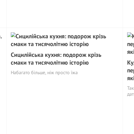
Сицилійська кухня: подорож крізь
смаки та тисячолітню історію
Ку
пе
Набагато більше, ніж просто їжа
як
Так
да