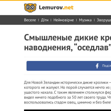
Веселе
Діти
Неймовірне
Музика
Зворуш
Смышленые дикие кро
наводнения, “оседлав
Поділ
Для Новой Зеландии исторически дикие кролики – 
которого не жалуют. Но порой случается нечто из
ушастого нахала. С таким явлением столкнулся фе
видел ничего подобного за 50 лет своего труда. Ч
воспользовались стадом овец, цинично и без биле