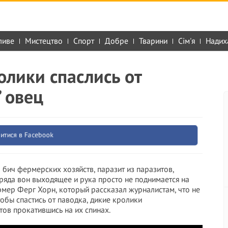
ливе
Мистецтво
Спорт
Добре
Тварини
Сім'я
Надих
лики спаслись от
” овец
итися в Facebook
бич фермерских хозяйств, паразит из паразитов,
 ряда вон выходящее и рука просто не поднимается на
рмер Ферг Хорн, который рассказал журналистам, что не
тобы спастись от паводка, дикие кролики
тов прокатившись на их спинах.