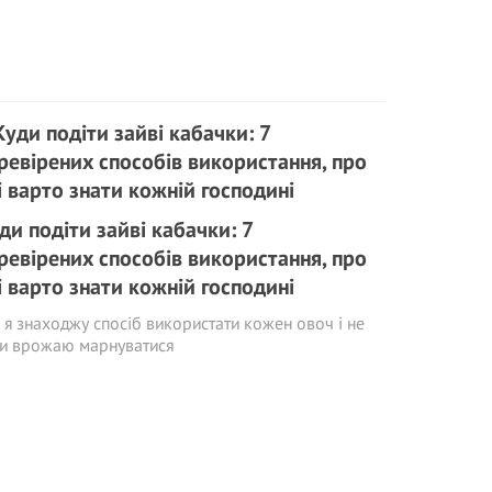
ди подіти зайві кабачки: 7
ревірених способів використання, про
і варто знати кожній господині
 я знаходжу спосіб використати кожен овоч і не
ти врожаю марнуватися