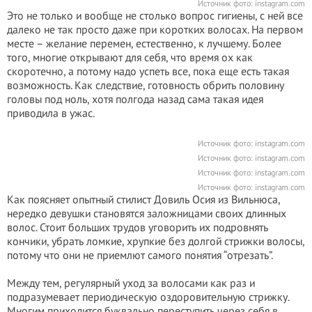
Источник фото: instagram.com
Это не только и вообще не столько вопрос гигиены, с ней все
далеко не так просто даже при коротких волосах. На первом
месте – желание перемен, естественно, к лучшему. Более
того, многие открывают для себя, что время ох как
скоротечно, а потому надо успеть все, пока еще есть такая
возможность. Как следствие, готовность обрить половину
головы под ноль, хотя полгода назад сама такая идея
приводила в ужас.
Источник фото: instagram.com
Источник фото: instagram.com
Источник фото: instagram.com
Источник фото: instagram.com
Как поясняет опытный стилист Довиль Осия из Вильнюса,
нередко девушки становятся заложницами своих длинных
волос. Стоит больших трудов уговорить их подровнять
кончики, убрать ломкие, хрупкие без долгой стрижки волосы,
потому что они не приемлют самого понятия “отрезать”.
Между тем, регулярный уход за волосами как раз и
подразумевает периодическую оздоровительную стрижку.
Многим приходится буквально переступить через себя в