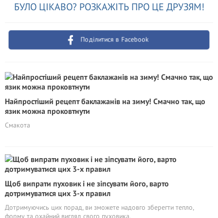
БУЛО ЦІКАВО? РОЗКАЖІТЬ ПРО ЦЕ ДРУЗЯМ!
Поділитися в Facebook
Найпростіший рецепт баклажанів на зиму! Смачно так, що
язик можна проковтнути
Смакота
Щоб випрати пуховик і не зіпсувати його, варто
дотримуватися цих 3-х правил
Дотримуючись цих порад, ви зможете надовго зберегти тепло,
форму та охайний вигляд свого пуховика.