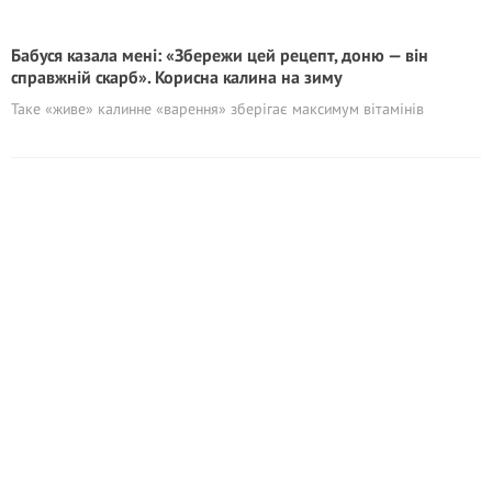
Бабуся казала мені: «Збережи цей рецепт, доню — він
справжній скарб». Корисна калина на зиму
Таке «живе» калинне «варення» зберігає максимум вітамінів