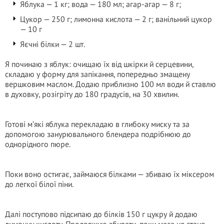
Яблука — 1 кг; вода — 180 мл; агар-агар — 8 г;
Цукор — 250 г; лимонна кислота — 2 г; ванільний цукор
— 10 г
Яєчні білки — 2 шт.
Я починаю з яблук: очищаю їх від шкірки й серцевини,
складаю у форму для запікання, попередньо змащену
вершковим маслом. Додаю приблизно 100 мл води й ставлю
в духовку, розігріту до 180 градусів, на 30 хвилин.
Готові м’які яблука перекладаю в глибоку миску та за
допомогою занурювального блендера подрібнюю до
однорідного пюре.
Поки воно остигає, займаюся білками — збиваю їх міксером
до легкої білої піни.
Далі поступово підсипаю до білків 150 г цукру й додаю