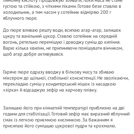
лимонну кислоту. Продовжую збивати, поки маса не стане
густою та стійкою, з чіткими піками. Готове безе ставлю в
холодильник, а тим часом у сотейник відміряю 200 г
яблучного пюре.
До пюре вливаю решту води, всипаю агар-агар, залишок
цукру та ванільний цукор. Ставлю сотейник на середній
вогонь, ретельно перемішую і доводжу суміш до кипіння.
Варю кілька хвилин, не припиняючи помішувати вінчиком,
щоб агар добре активувався.
Гаряче пюре одразу вводжу в білкову масу та збиваю
міксером до щільної, стабільної консистенції. Не зволікаючи,
перекладаю суміш у кондитерський мішок із насадкою
«зірка» й відсаджую зефір на харчову плівку.
Залишаю його при кімнатній температурі приблизно на дві
години для стабілізації. Готовий зефір має виразний яблучний
смак із легкою приємною кислинкою. За бажанням я
присипаю його сумішшю цукрової пудри та крохмалю.