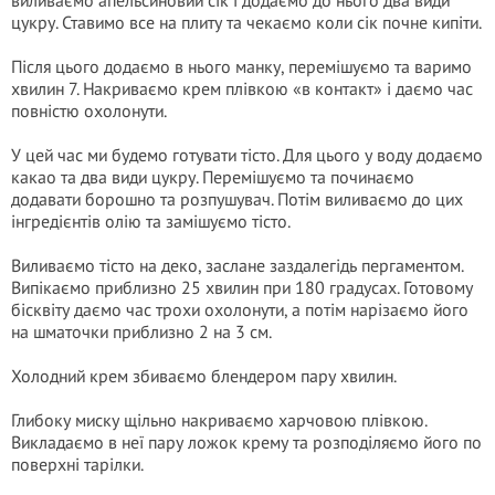
виливаємо апельсиновий сік і додаємо до нього два види
цукру. Ставимо все на плиту та чекаємо коли сік почне кипіти.
Після цього додаємо в нього манку, перемішуємо та варимо
хвилин 7. Накриваємо крем плівкою «в контакт» і даємо час
повністю охолонути.
У цей час ми будемо готувати тісто. Для цього у воду додаємо
какао та два види цукру. Перемішуємо та починаємо
додавати борошно та розпушувач. Потім виливаємо до цих
інгредієнтів олію та замішуємо тісто.
Виливаємо тісто на деко, заслане заздалегідь пергаментом.
Випікаємо приблизно 25 хвилин при 180 градусах. Готовому
бісквіту даємо час трохи охолонути, а потім нарізаємо його
на шматочки приблизно 2 на 3 см.
Холодний крем збиваємо блендером пару хвилин.
Глибоку миску щільно накриваємо харчовою плівкою.
Викладаємо в неї пару ложок крему та розподіляємо його по
поверхні тарілки.