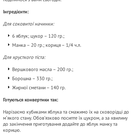
Інгредієнти:
Для соковитої начинки:
6 яблук; цукор – 120 гр.;
Манка – 20 гр.; кориця – 1/4 ч.л.
Для хрусткого тіста:
Вершкового масла – 200 гр.;
Борошна – 330 гр.;
Жирної сметани – 140 гр.
Готуються конвертики так:
Нарізаємо кубиками яблука та смажимо їх на сковорідці до
мʼякого стану. Обов’язково посипте їх цукром, а за хвилину
до закінчення приготування додайте до яблук манку та
корицю.