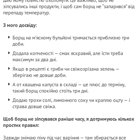
даю йому повністю охолонути. Це важливо, щоб не
зіпсувались інші продукти, і щоб сам борщ не “запарився” від
перепаду температур.
З мого досвіду:
Борщ на м’ясному бульйоні тримається приблизно три
доби.
Додала копченості — смак яскравий, але їсти треба
максимум за два дні.
Якщо в рецепті є гриби чи свіжозрізана зелень —
зберігаю не довше доби.
А от квашена капуста в складі — це плюс до терміну,
такий борщ спокійно стоїть три дні.
Додаю трохи солі, лимонного соку чи краплю оцту — і
страва довше свіжа.
Щоб борщ не зіпсувався раніше часу, я дотримуюсь кількох
простих правил:
Завжди знімаю піну під час варіння — там збирається все