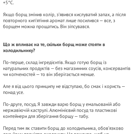
+5°C.
Якщо борщ змінив колір, з’явився кислуватий запах, а після
повторного кип’ятіння аромат лише посилився — все, з
борщем можна прощатись. Він зіпсувався.
Що ж впливає на те, скільки борщ може стояти в
холодильнику?
По-перше, склад інгредієнтів. Якщо готую борщ із
натуральних продуктів — без магазинних соусів, консервантів
чи копченостей — то він зберігається менше.
Але я від цього принципу не відступаю, бо смак і користь —
понад усе.
По-друге, посуд. Я завжди варю борщ у емальованій або
нержавіючій каструлі. Алюмінієвий посуд та пластикові
контейнери для зберігання борщу — табу.
Перед тим як ставити борщ до холодильника, обов’язково