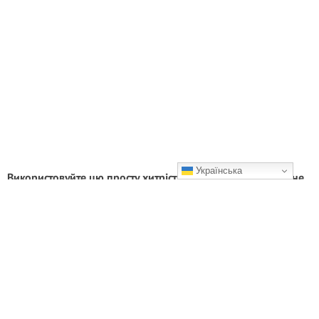
Українська
Використовуйте цю просту хитрість вдома: через годину не
буде ні тарганів, ні мух
Дотримуючись цих простих порад, ви зможете зробити свій дім
комфортним