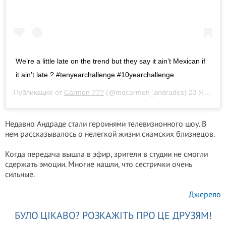
We’re a little late on the trend but they say it ain’t Mexican if
it ain’t late ? #tenyearchallenge #10yearchallenge
Публикация от
Carmen ???
(@mdcarmen_andrades)
23 Янв 2019 в 12:41 PST
Недавно Андраде стали героинями телевизионного шоу. В
нем рассказывалось о нелегкой жизни сиамских близнецов.
Когда передача вышла в эфир, зрители в студии не смогли
сдержать эмоции. Многие нашли, что сестрички очень
сильные.
Джерело
БУЛО ЦІКАВО? РОЗКАЖІТЬ ПРО ЦЕ ДРУЗЯМ!