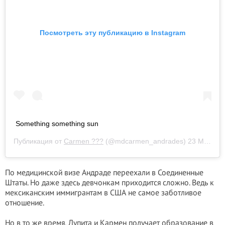
Посмотреть эту публикацию в Instagram
Something something sun
Публикация от
Carmen ???
(@mdcarmen_andrades)
23 Май 2020 в 6:16 PDT
По медицинской визе Андраде переехали в Соединенные
Штаты. Но даже здесь девчонкам приходится сложно. Ведь к
мексиканским иммигрантам в США не самое заботливое
отношение.
Но в то же время, Лупита и Кармен получает образование в