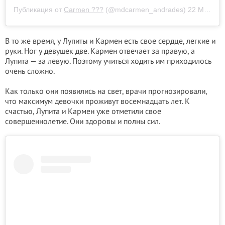
Публикация от
Carmen ???
(@mdcarmen_andrades)
22 Мар 2020 в 3:22 PDT
В то же время, у Лупиты и Кармен есть свое сердце, легкие и
руки. Ног у девушек две. Кармен отвечает за правую, а
Лупита — за левую. Поэтому учиться ходить им приходилось
очень сложно.
Как только они появились на свет, врачи прогнозировали,
что максимум девочки проживут восемнадцать лет. К
счастью, Лупита и Кармен уже отметили свое
совершеннолетие. Они здоровы и полны сил.