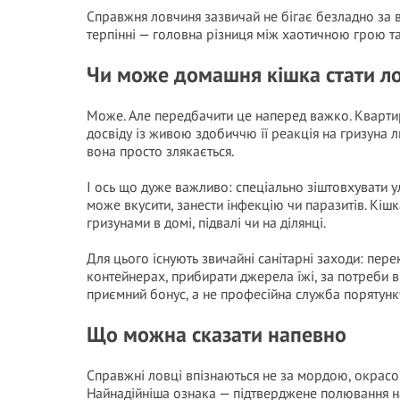
Справжня ловчиня зазвичай не бігає безладно за вс
терпінні — головна різниця між хаотичною грою т
Чи може домашня кішка стати л
Може. Але передбачити це наперед важко. Квартирн
досвіду із живою здобиччю її реакція на гризуна
вона просто злякається.
І ось що дуже важливо: спеціально зіштовхувати 
може вкусити, занести інфекцію чи паразитів. Кіш
гризунами в домі, підвалі чи на ділянці.
Для цього існують звичайні санітарні заходи: пере
контейнерах, прибирати джерела їжі, за потреби ви
приємний бонус, а не професійна служба порятунк
Що можна сказати напевно
Справжні ловці впізнаються не за мордою, окрасо
Найнадійніша ознака — підтверджене полювання на