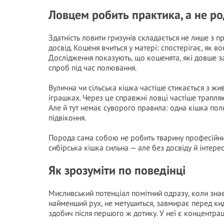
Ловцем робить практика, а не р
Здатність ловити гризунів складається не лише з п
досвід. Кошеня вчиться у матері: спостерігає, як в
Дослідження показують, що кошенята, які довше 
спроб під час полювання.
Вулична чи сільська кішка частіше стикається з ж
іграшках. Через це справжні ловці частіше трапляю
Але й тут немає суворого правила: одна кішка пол
підвіконня.
Порода сама собою не робить тварину професійни
сибірська кішка сильна — але без досвіду й інтерес
Як зрозуміти по поведінці
Мисливський потенціал помітний одразу, коли знає
найменший рух, не метушиться, завмирає перед кид
здобич після першого ж дотику. У неї є концентрац