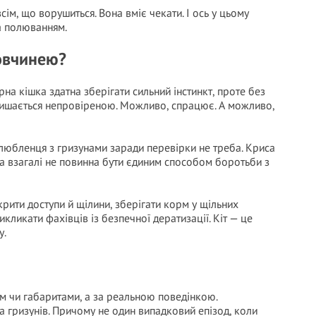
ім, що ворушиться. Вона вміє чекати. І ось у цьому
а полюванням.
овчинею?
а кішка здатна зберігати сильний інстинкт, проте без
 лишається непровіреною. Можливо, спрацює. А можливо,
улюбленця з гризунами заради перевірки не треба. Криса
ка взагалі не повинна бути єдиним способом боротьби з
крити доступи й щілини, зберігати корм у щільних
кликати фахівців із безпечної дератизації. Кіт — це
у.
м чи габаритами, а за реальною поведінкою.
 гризунів. Причому не один випадковий епізод, коли