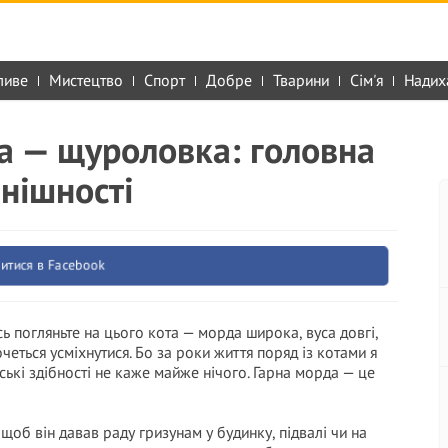
ливе
Мистецтво
Спорт
Добре
Тварини
Сім'я
Надих
ка — щуроловка: головна
внішності
итися в Facebook
Ось погляньте на цього кота — морда широка, вуса довгі,
четься усміхнутися. Бо за роки життя поряд із котами я
ські здібності не каже майже нічого. Гарна морда — це
 щоб він давав раду гризунам у будинку, підвалі чи на