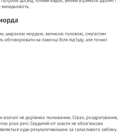
Потрібні досвід, точний кидок, уміння втримати здобич і
 випадковість.
 морда
ами, широкою мордою, великою головою, смугастим
 обговорювати на лавочці біля під’їзду, але точної
и взагалі не дорівнює полюванню. Страх, роздратування,
тно різні речі. Сердитий кіт зовсім не обов’язково
являється куди результативнішою за галасливого забіяку.