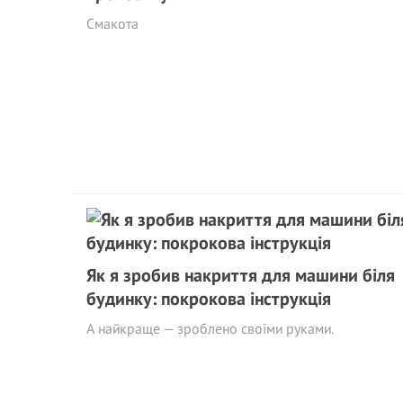
Смакота
Як я зробив накриття для машини біля
будинку: покрокова інструкція
А найкраще — зроблено своїми руками.