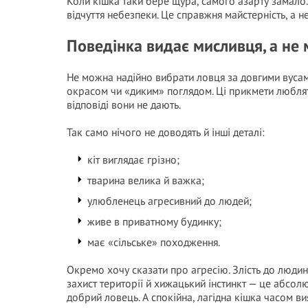
Коли кішка таки бере щура, самого азарту замало. 
відчуття небезпеки. Це справжня майстерність, а не
Поведінка видає мисливця, а не
Не можна надійно вибрати ловця за довгими вус
окрасом чи «диким» поглядом. Ці прикмети люблять
відповіді вони не дають.
Так само нічого не доводять й інші деталі:
кіт виглядає грізно;
тварина велика й важка;
улюбленець агресивний до людей;
живе в приватному будинку;
має «сільське» походження.
Окремо хочу сказати про агресію. Злість до людин
захист території й хижацький інстинкт — це абсолю
добрий ловець. А спокійна, лагідна кішка часом ви