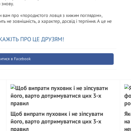
 знову.
ти вам про «породистого ловця з хижим поглядом»,
ть не зовнішність, а характер, досвід і терпіння. А це не
КАЖІТЬ ПРО ЦЕ ДРУЗЯМ!
итися в Facebook
Щоб випрати пуховик і не зіпсувати
Як
його, варто дотримуватися цих 3-х
на
правил
не