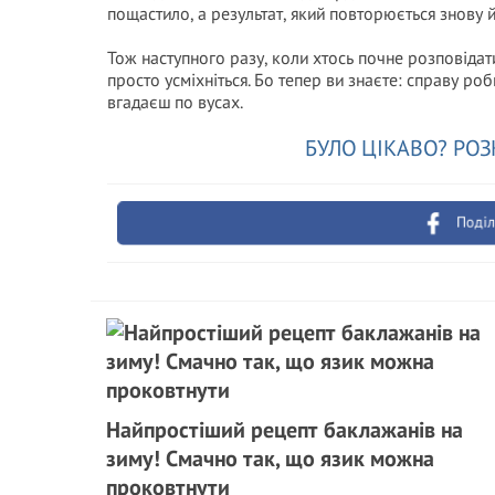
пощастило, а результат, який повторюється знову й
Тож наступного разу, коли хтось почне розповіда
просто усміхніться. Бо тепер ви знаєте: справу роби
вгадаєш по вусах.
БУЛО ЦІКАВО? РОЗ
Поділ
Найпростіший рецепт баклажанів на
зиму! Смачно так, що язик можна
проковтнути