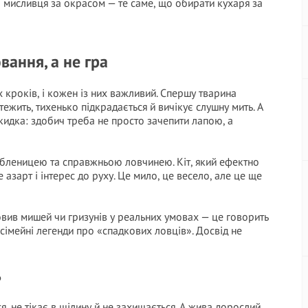
о мисливця за окрасом — те саме, що обирати кухаря за
ання, а не гра
х кроків, і кожен із них важливий. Спершу тварина
ежить, тихенько підкрадається й вичікує слушну мить. А
 кидка: здобич треба не просто зачепити лапою, а
юбленицею та справжньою ловчинею. Кіт, який ефектно
 азарт і інтерес до руху. Це мило, це весело, але це ще
ловив мишей чи гризунів у реальних умовах — це говорить
 сімейні легенди про «спадкових ловців». Досвід не
ь
ся, не тікає в щілину й не захищається. А жива дорослий