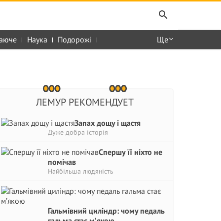
аюче
Наука
Подорожі
Ще
ЛЕМУР РЕКОМЕНДУЕТ
Запах дощу і щастя
Дуже добра історія
Спершу її ніхто не
помічав
Найбільша людяність
Гальмівний циліндр: чому педаль
гальма стає м’якою