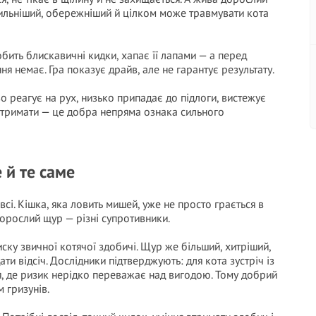
 сильніший, обережніший й цілком може травмувати кота
обить блискавичні кидки, хапає її лапами — а перед
ня немає. Гра показує драйв, але не гарантує результату.
о реагує на рух, низько припадає до підлоги, вистежує
 втримати — це добра непряма ознака сильного
 й те саме
всі. Кішка, яка ловить мишей, уже не просто грається в
дорослий щур — різні супротивники.
ску звичної котячої здобичі. Щур же більший, хитріший,
ти відсіч. Дослідники підтверджують: для кота зустріч із
, де ризик нерідко переважає над вигодою. Тому добрий
 гризунів.