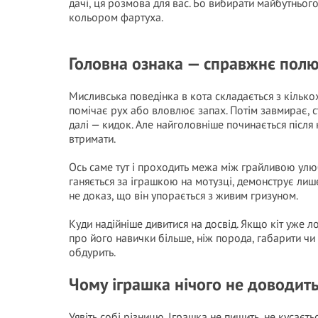
дачі, ця розмова для вас. Бо вибирати майбутньог
кольором фартуха.
Головна ознака — справжнє полюв
Мисливська поведінка в кота складається з кілько
помічає рух або вловлює запах. Потім завмирає, ст
далі — кидок. Але найголовніше починається після
втримати.
Ось саме тут і проходить межа між грайливою ул
ганяється за іграшкою на мотузці, демонструє лише
не доказ, що він упорається з живим гризуном.
Куди надійніше дивитися на досвід. Якщо кіт уже 
про його навички більше, ніж порода, габарити чи
обдурить.
Чому іграшка нічого не доводит
Уявіть собі різницю. Іграшка не пищить, не кусаєть