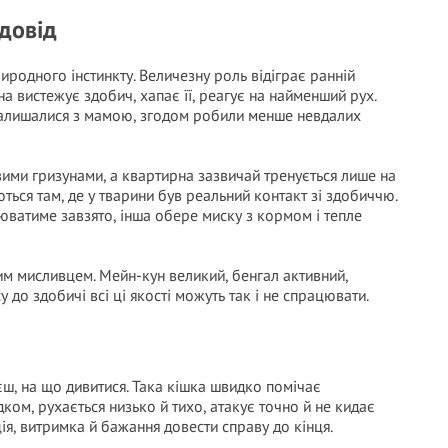
одовід
риродного інстинкту. Величезну роль відіграє ранній
она вистежує здобич, хапає її, реагує на найменший рух.
залишалися з мамою, згодом робили менше невдалих
ивими гризунами, а квартирна зазвичай тренується лише на
ться там, де у тварини був реальний контакт зі здобиччю.
юватиме завзято, інша обере миску з кормом і тепле
м мисливцем. Мейн-кун великий, бенгал активний,
у до здобичі всі ці якості можуть так і не спрацювати.
ш, на що дивитися. Така кішка швидко помічає
ком, рухається низько й тихо, атакує точно й не кидає
ія, витримка й бажання довести справу до кінця.