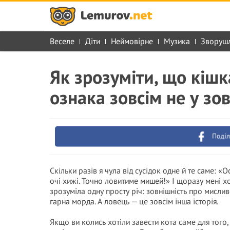
Веселе
Діти
Неймовірне
Музика
Зворуш
Як зрозуміти, що кіш
ознака зовсім не у зо
Поділ
Скільки разів я чула від сусідок одне й те саме: «
очі хижі. Точно ловитиме мишей!» І щоразу мені хо
зрозуміла одну просту річ: зовнішність про мислив
гарна морда. А ловець — це зовсім інша історія.
Якщо ви колись хотіли завести кота саме для того,