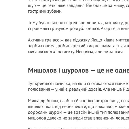
щур — це геть інше завдання. Він більше за мишу,
гострими зубами.
Тому буває так: кіт віртуозно ловить дражнилку, р
справжнім гризуном розгублюється. Азарт є, а вмін
Активна гра все ж дає підказку. Якщо кішка миттєв
здобич очима, робить різкий кидок і намагається
мисливського інстинкту. Непряма, але не залізна.
Мишолов і щуролов — це не одне
Тут криється помилка, на якій спотикаються майже 
полювання — у неї є реальний досвід. Але миша й 
Миша дрібніша, слабша й частіше потрапляє до спи
швидко тікає від небезпеки й, що важливо, може да
дорослим щуром — це зовсім інший тип полювання
мишолов далеко не завжди стає впевненим ловцем