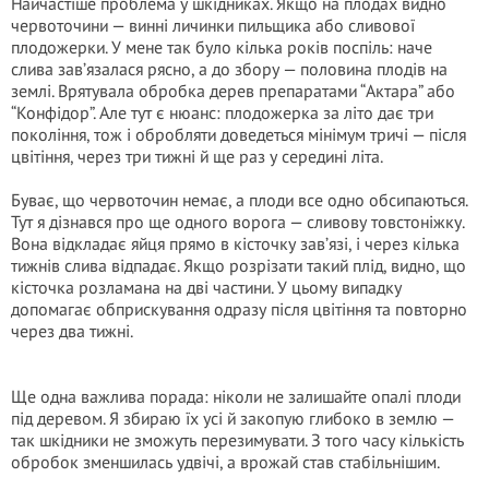
Найчастіше проблема у шкідниках. Якщо на плодах видно
червоточини — винні личинки пильщика або сливової
плодожерки. У мене так було кілька років поспіль: наче
слива зав’язалася рясно, а до збору — половина плодів на
землі. Врятувала обробка дерев препаратами “Актара” або
“Конфідор”. Але тут є нюанс: плодожерка за літо дає три
покоління, тож і обробляти доведеться мінімум тричі — після
цвітіння, через три тижні й ще раз у середині літа.
Буває, що червоточин немає, а плоди все одно обсипаються.
Тут я дізнався про ще одного ворога — сливову товстоніжку.
Вона відкладає яйця прямо в кісточку зав’язі, і через кілька
тижнів слива відпадає. Якщо розрізати такий плід, видно, що
кісточка розламана на дві частини. У цьому випадку
допомагає обприскування одразу після цвітіння та повторно
через два тижні.
Ще одна важлива порада: ніколи не залишайте опалі плоди
під деревом. Я збираю їх усі й закопую глибоко в землю —
так шкідники не зможуть перезимувати. З того часу кількість
обробок зменшилась удвічі, а врожай став стабільнішим.