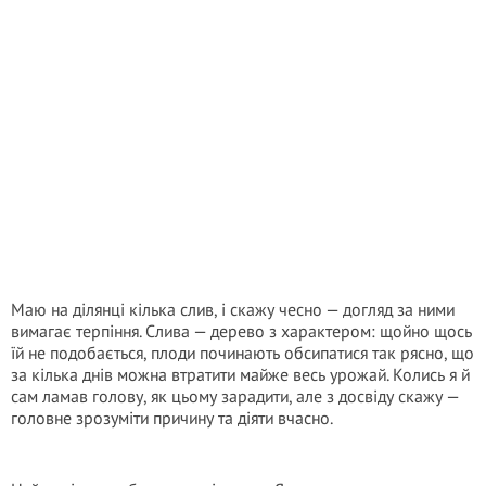
Маю на ділянці кілька слив, і скажу чесно — догляд за ними
вимагає терпіння. Слива — дерево з характером: щойно щось
їй не подобається, плоди починають обсипатися так рясно, що
за кілька днів можна втратити майже весь урожай. Колись я й
сам ламав голову, як цьому зарадити, але з досвіду скажу —
головне зрозуміти причину та діяти вчасно.