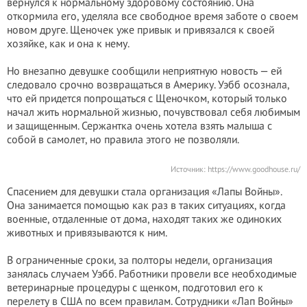
вернулся к нормальному здоровому состоянию. Она
откормила его, уделяла все свободное время заботе о своем
новом друге. Щеночек уже привык и привязался к своей
хозяйке, как и она к нему.
Но внезапно девушке сообщили неприятную новость — ей
следовало срочно возвращаться в Америку. Уэбб осознала,
что ей придется попрощаться с Щеночком, который только
начал жить нормальной жизнью, почувствовал себя любимым
и защищенным. Сержантка очень хотела взять малыша с
собой в самолет, но правила этого не позволяли.
Источник:
https://www.goodhouse.ru/
Спасением для девушки стала организация «Лапы Войны».
Она занимается помощью как раз в таких ситуациях, когда
военные, отдаленные от дома, находят таких же одиноких
животных и привязываются к ним.
В ограниченные сроки, за полторы недели, организация
занялась случаем Уэбб. Работники провели все необходимые
ветеринарные процедуры с щенком, подготовил его к
перелету в США по всем правилам. Сотрудники «Лап Войны»