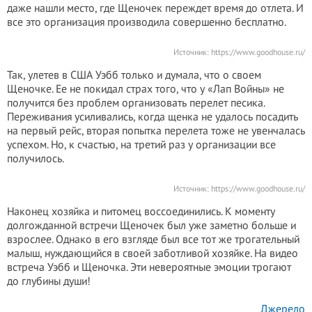
даже нашли место, где Щеночек переждет время до отлета. И
все это организация производила совершенно бесплатно.
Источник:
https://www.goodhouse.ru/
Так, улетев в США Уэбб только и думала, что о своем
Щеночке. Ее не покидал страх того, что у «Лап Войны» не
получится без проблем организовать перелет песика.
Переживания усиливались, когда щенка не удалось посадить
на первый рейс, вторая попытка перелета тоже не увенчалась
успехом. Но, к счастью, на третий раз у организации все
получилось.
Источник:
https://www.goodhouse.ru/
Наконец хозяйка и питомец воссоединились. К моменту
долгожданной встречи Щеночек был уже заметно больше и
взрослее. Однако в его взгляде был все тот же трогательный
малыш, нуждающийся в своей заботливой хозяйке. На видео
встреча Уэбб и Щеночка. Эти невероятные эмоции трогают
до глубины души!
Джерело