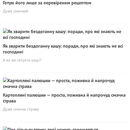
Готую його лише за перевіреним рецептом
Дуже смачний
Як зварити бездоганну кашу: поради, про які знають не всі
господині
А як ви готуєте каші?
Картопляні палюшки — проста, поживна й напрочуд смачна
страва
Дуже смачна страва