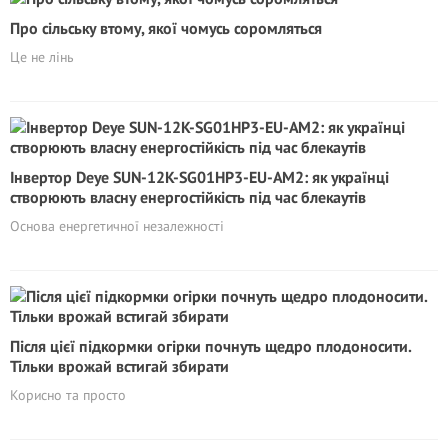
Про сільську втому, якої чомусь соромляться
Це не лінь
Інвертор Deye SUN-12K-SG01HP3-EU-AM2: як українці
створюють власну енергостійкість під час блекаутів
Основа енергетичної незалежності
Після цієї підкормки огірки почнуть щедро плодоносити.
Тільки врожай встигай збирати
Корисно та просто