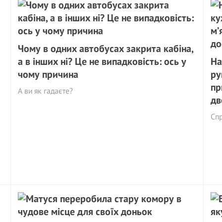
Чому в одних автобусах закрита кабіна,
а в інших ні? Це не випадковість: ось у
На
чому причина
ру
пр
А ви як гадаєте?
дв
Спр