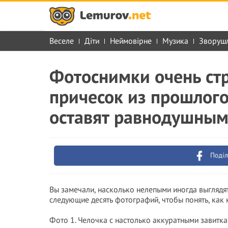
Веселе
Діти
Неймовірне
Музика
Зворуш
Фотоснимки очень ст
причесок из прошлого
оставят равнодушны
Поділ
Вы замечали, насколько нелепыми иногда выглядя
следующие десять фотографий, чтобы понять, как
Фото 1. Челочка с настолько аккуратными завитка