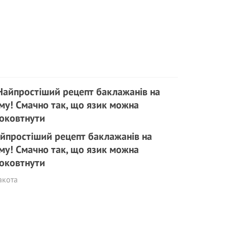
йпростіший рецепт баклажанів на
му! Смачно так, що язик можна
оковтнути
акота