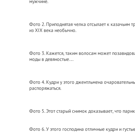
мужчине.
Фото 2. Приподнятая челка отсылает к казачьим т
из XIX века необычно.
Фото 3. Кажется, таким волосам может позавидова
моды в девяностые…
Фото 4. Кудри у этого джентльмена очаровательны
распоряжаться.
Фото 5. Этот старый снимок доказывает, что пари
Фото 6. У этого господина отличные кудри и густы