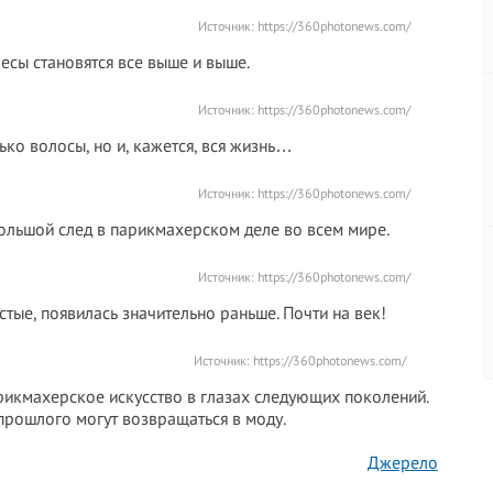
Источник:
https://360photonews.com/
есы становятся все выше и выше.
Источник:
https://360photonews.com/
ько волосы, но и, кажется, вся жизнь…
Источник:
https://360photonews.com/
большой след в парикмахерском деле во всем мире.
Источник:
https://360photonews.com/
тые, появилась значительно раньше. Почти на век!
Источник:
https://360photonews.com/
рикмахерское искусство в глазах следующих поколений.
прошлого могут возвращаться в моду.
Джерело