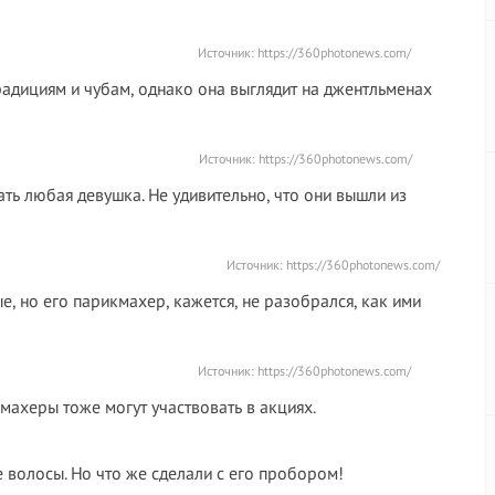
Источник:
https://360photonews.com/
радициям и чубам, однако она выглядит на джентльменах
Источник:
https://360photonews.com/
ть любая девушка. Не удивительно, что они вышли из
Источник:
https://360photonews.com/
е, но его парикмахер, кажется, не разобрался, как ими
Источник:
https://360photonews.com/
кмахеры тоже могут участвовать в акциях.
е волосы. Но что же сделали с его пробором!