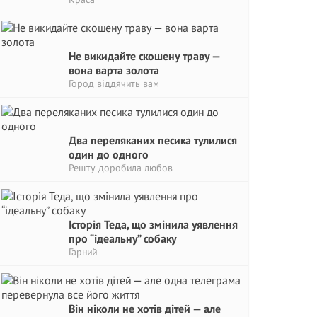
Не викидайте скошену траву —
вона варта золота
Город віддячить вам
Два переляканих песика тулилися
один до одного
Решту доробила любов
Історія Теда, що змінила уявлення
про “ідеальну” собаку
Гарний
Він ніколи не хотів дітей — але