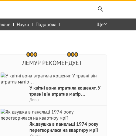
аюче
Наука
Подорожі
Ще
ЛЕМУР РЕКОМЕНДУЕТ
У квітні вона втратила кошенят. У
травні він втратив матір…
Диво
Як двушка в панельці 1974 року
перетворилася на квартиру мрії
Краса