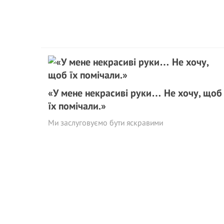
«У мене некрасиві руки… Не хочу, щоб
їх помічали.»
Ми заслуговуємо бути яскравими