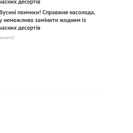
бусині пончики! Справжня насолода,
у неможливо замінити жодним із
часних десертів
ачного!