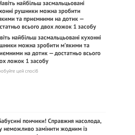
віть найбільш засмальцьовані кухонні
шники можна зробити м’якими та
иємними на дотик — достатньо всього
ох ложок 1 засобу
обуйте цей спосіб