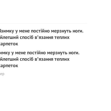
имку у мене постійно мерзнуть ноги.
йлегший спосіб вʼязання теплих
арпеток
пер