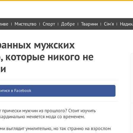
ливе
Мистецтво
Спорт
Добре
Тварини
Сім'я
Надих
ранных мужских
, которые никого не
ми
итися в Facebook
т прически мужчин из прошлого? Стоит изучить
 кардинально меняется мода со временем.
ми выглядит умилительно, но так странно на взрослом