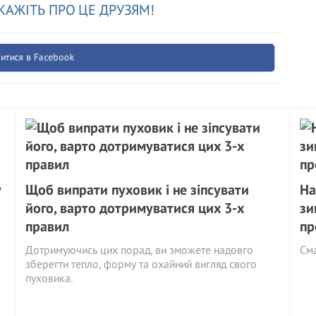
КАЖІТЬ ПРО ЦЕ ДРУЗЯМ!
итися в Facebook
у
Щоб випрати пуховик і не зіпсувати
На
його, варто дотримуватися цих 3-х
зи
правил
пр
Дотримуючись цих порад, ви зможете надовго
См
зберегти тепло, форму та охайний вигляд свого
пуховика.