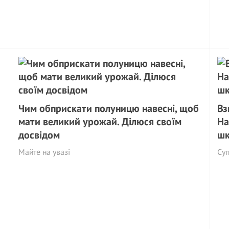
Чим обприскати полуницю навесні, щоб
Вз
мати великий урожай. Ділюся своїм
На
досвідом
шк
Майте на увазі
Су