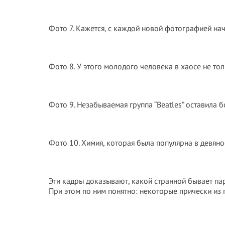
Фото 7. Кажется, с каждой новой фотографией нач
Фото 8. У этого молодого человека в хаосе не тол
Фото 9. Незабываемая группа “Beatles” оставила 
Фото 10. Химия, которая была популярна в девянос
Эти кадры доказывают, какой странной бывает па
При этом по ним понятно: некоторые прически из 