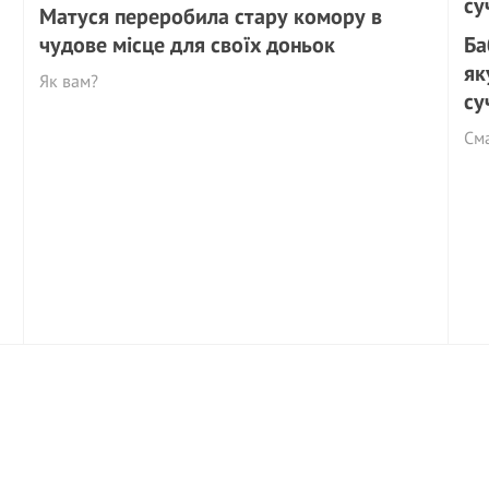
Матуся переробила стару комору в
чудове місце для своїх доньок
Ба
як
Як вам?
су
См