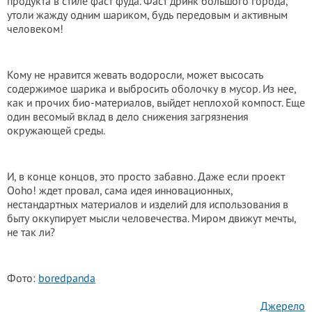
продукта в стиле фаст фуда. Фаст дринк большого города,
утоли жажду одним шариком, будь передовым и активным
человеком!
Кому не нравится жевать водоросли, может высосать
содержимое шарика и выбросить оболочку в мусор. Из нее,
как и прочих био-материалов, выйдет неплохой компост. Еще
один весомый вклад в дело снижения загрязнения
окружающей среды.
И, в конце концов, это просто забавно. Даже если проект
Ooho! ждет провал, сама идея инновационных,
нестандартных материалов и изделий для использования в
быту оккупирует мысли человечества. Миром движут мечты,
не так ли?
Фото:
boredpanda
Джерело