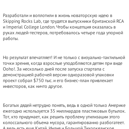
Разработали и воплотили в жизнь новаторскую идею в
Skipping Rocks Lab, где трудятся выпускники британской RCA
и Imperial College London. Чтобы концепция оказалась в
руках людей-тестеров, потребовалось четыре года упорной
работы.
Но результат впечатляет! И не только с визуально-тактильной
точки зрения, когда взрослые уподобляются детям при виде
Ooho!. За несколько дней после запуска стартапа с
демонстрацией рабочей версии одноразовой упаковки
проект собрал $750 тыс. и его бизнес-план привлекает
инвесторов, как ничто другое.
Богатых дядей нетрудно понять, ведь в одной только Америке
ежегодно используется 35 миллиардов пластиковых бутылок.
Тот, кто придумает, как решить проблему утилизации этого
колоссального объема мусора, гарантированно разбогатеет.
А ведь есть еще Китай, Индия и Большой Тихоокеанское