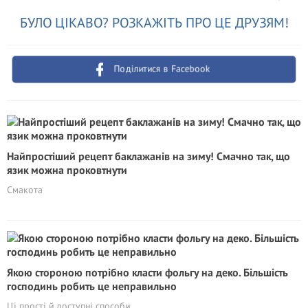
БУЛО ЦІКАВО? РОЗКАЖІТЬ ПРО ЦЕ ДРУЗЯМ!
Поділитися в Facebook
Найпростіший рецепт баклажанів на зиму! Смачно так, що
язик можна проковтнути
Смакота
Якою стороною потрібно класти фольгу на деко. Більшість
господинь робить це неправильно
Ці прості й доступні способи