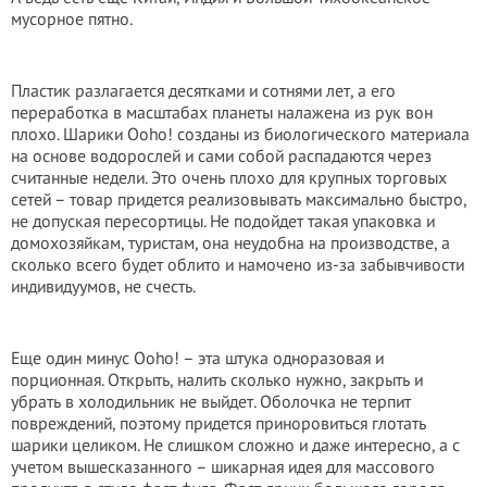
мусорное пятно.
Пластик разлагается десятками и сотнями лет, а его
переработка в масштабах планеты налажена из рук вон
плохо. Шарики Ooho! созданы из биологического материала
на основе водорослей и сами собой распадаются через
считанные недели. Это очень плохо для крупных торговых
сетей – товар придется реализовывать максимально быстро,
не допуская пересортицы. Не подойдет такая упаковка и
домохозяйкам, туристам, она неудобна на производстве, а
сколько всего будет облито и намочено из-за забывчивости
индивидуумов, не счесть.
Еще один минус Ooho! – эта штука одноразовая и
порционная. Открыть, налить сколько нужно, закрыть и
убрать в холодильник не выйдет. Оболочка не терпит
повреждений, поэтому придется приноровиться глотать
шарики целиком. Не слишком сложно и даже интересно, а с
учетом вышесказанного – шикарная идея для массового