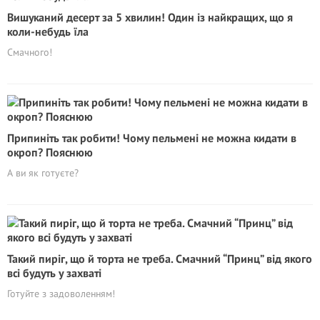
Вишуканий десерт за 5 хвилин! Один із найкращих, що я
коли-небудь їла
Смачного!
Припиніть так робити! Чому пельмені не можна кидати в
окроп? Пояснюю
А ви як готуєте?
Такий пиріг, що й торта не треба. Смачний “Принц” від якого
всі будуть у захваті
Готуйте з задоволенням!