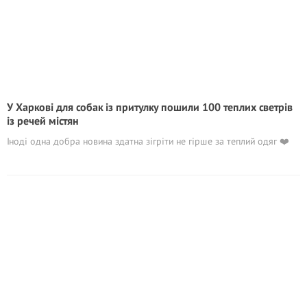
У Харкові для собак із притулку пошили 100 теплих светрів
із речей містян
Іноді одна добра новина здатна зігріти не гірше за теплий одяг ❤️