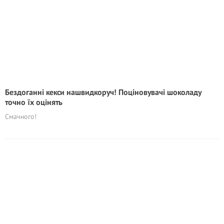
Бездоганні кекси нашвидкоруч! Поціновувачі шоколаду
точно їх оцінять
Смачного!