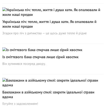
Українська піч: тепло, життя і душа хати. Як опалювали й
жили наші предки
Згадки про піч з дитинства — це щось дуже тепле й рідне
Із сміттєвого бака стирчав лише сірий хвостик
Він зупинився посеред двору.
Баклажани в азійському стилі: секрети ідеальної страви
вдома
Готуйте з задоволенням!