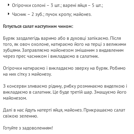
Огірочки солоні – 3 шт.; варені яйця – 5 шт.;
Часник – 2 зуб.; пучок кропу; майонез.
Готується салат наступним чином:
Буряк заздалегідь варимо або в духовці запікаємо. Після
того, як овоч охолоне, натираємо його на терці з великими
зубцями. Заправляємо майонезом змішаним з видавленим
через прес часником і викладаємо в салатник.
Огірочки натираємо і викладаємо зверху на буряк. Робимо
на них сітку з майонезу.
З консерви зливаємо рідину, рибку розминаємо виделкою і
викладаємо в салатник. Це буде третій шар. Змащуємо його
майонезом.
Далі в нас йдуть натерті яйця, майонез. Прикрашаємо салат
свіжою зеленню.
Готуйте з задоволенням!