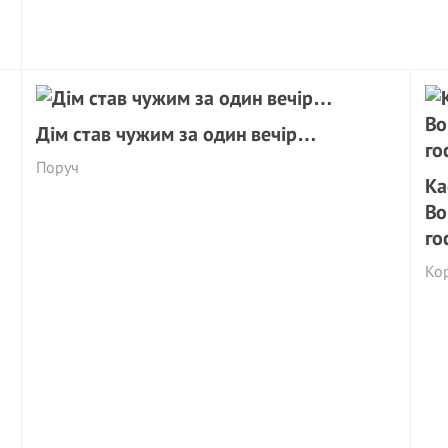
Дім став чужим за один вечір…
Поруч
Ка
Во
го
Ко