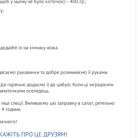
щоб у ньому не було кісточок) – 400 гр.;
у;
 додайте їх на кінчику ножа.
ягаємо рукавички та добре розминаємо її руками.
Ще гарячою додаємо її до цибулі. Коли ці інгредієнти
 шматочками оселедець.
і інші спеції. Виливаємо цю заправку в салат, ретельно
 4 години.
мачного!
КАЖІТЬ ПРО ЦЕ ДРУЗЯМ!