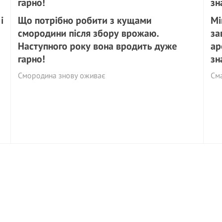
і
Що потрібно робити з кущами
Мі
смородини після збору врожаю.
за
Наступного року вона вродить дуже
ар
гарно!
зн
Смородина знову оживає
См