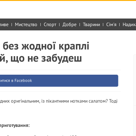
ливе
Мистецтво
Спорт
Добре
Тварини
Сім'я
Надих
 без жодної краплі
ий, що не забудеш
итися в Facebook
дних оригінальним, із пікантними нотками салатом? Тоді
приготування: