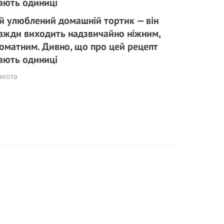
й улюблений домашній тортик — він
вжди виходить надзвичайно ніжним,
оматним. Дивно, що про цей рецепт
ають одиниці
акота