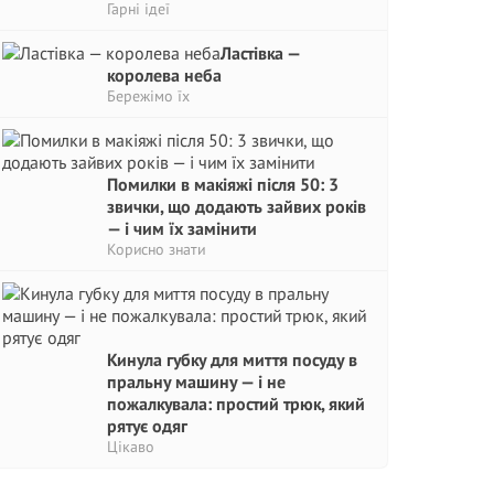
Гарні ідеї
Ластівка —
королева неба
Бережімо їх
Помилки в макіяжі після 50: 3
звички, що додають зайвих років
— і чим їх замінити
Корисно знати
Кинула губку для миття посуду в
пральну машину — і не
пожалкувала: простий трюк, який
рятує одяг
Цікаво