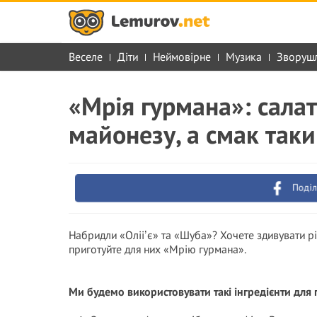
Веселе
Діти
Неймовірне
Музика
Зворуш
«Мрія гурмана»: салат
майонезу, а смак так
Поділ
Набридли «Олііʼє» та «Шуба»? Хочете здивувати рі
приготуйте для них «Мрію гурмана».
Ми будемо використовувати такі інгредієнти для 