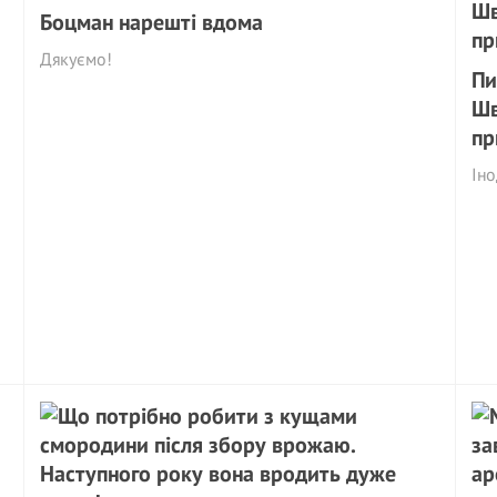
Боцман нарешті вдома
Дякуємо!
Пи
Шв
пр
Іно