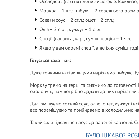
Оселедець (нам потрібне лише філе. Важливо, 
Морква – 1 шт.; цибуля – 2 середнього розмір
Соєвий соус – 2 ст.л.; оцет – 2 ст.л.;
Олія – 2 ст.л.; кунжут – 1 ст.л.
Спеції (паприка, карі, суміш перців) – 1 ч.л.
Якщо у вам окремі спеції, а не їхня суміш, тоді
Готується салат так:
Дуже тонкими напівкільцями нарізаємо цибулю. Вд
Моркву тремо на терці та смажимо до готовності. 
охолонуть, нам потрібно додати до них нарізаний
Далі змішуємо соєвий соус, олію, оцет, кунжут і вс
все перемішуємо та прибираємо в холодильник на
Такий салат ідеально пасує до вареної картоплі. С
БУЛО ЦІКАВО? РОЗ