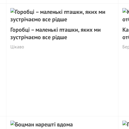
Горобці – маленькі пташки, яких ми
Ка
зустрічаємо все рідше
от
Цікаво
Бер