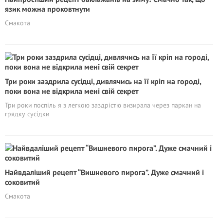
язик можна проковтнути
Смакота
Три роки заздрила сусідці, дивлячись на її кріп на городі,
поки вона не відкрила мені свій секрет
Три роки поспіль я з легкою заздрістю визирала через паркан на
грядку сусідки
Найвдаліший рецепт “Вишневого пирога”. Дуже смачний і
соковитий
Смакота