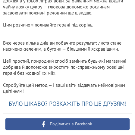
дріжджів у трьох літрах води. За бажанням можна додати
чайну ложку цукру — глюкоза допоможе рослинам
засвоювати поживні речовини ще швидше.
Цим розчином поливайте герані під корінь.
Вже через кілька днів ви побачите результат: листя стане
насичено-зеленим, а бутони — більшими й яскравішими.
Цей простий, природний спосіб замінить будь-які магазинні
добрива й допоможе виростити по-справжньому розкішні
герані без жодної «хімії».
Спробуйте цей метод — і ваші квіти віддячать неймовірним
цвітінням!
БУЛО ЦІКАВО? РОЗКАЖІТЬ ПРО ЦЕ ДРУЗЯМ!
Поділитися в Facebook