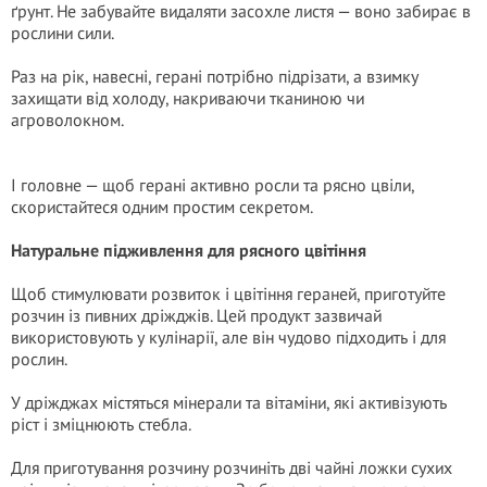
ґрунт. Не забувайте видаляти засохле листя — воно забирає в
рослини сили.
Раз на рік, навесні, герані потрібно підрізати, а взимку
захищати від холоду, накриваючи тканиною чи
агроволокном.
І головне — щоб герані активно росли та рясно цвіли,
скористайтеся одним простим секретом.
Натуральне підживлення для рясного цвітіння
Щоб стимулювати розвиток і цвітіння гераней, приготуйте
розчин із пивних дріжджів. Цей продукт зазвичай
використовують у кулінарії, але він чудово підходить і для
рослин.
У дріжджах містяться мінерали та вітаміни, які активізують
ріст і зміцнюють стебла.
Для приготування розчину розчиніть дві чайні ложки сухих