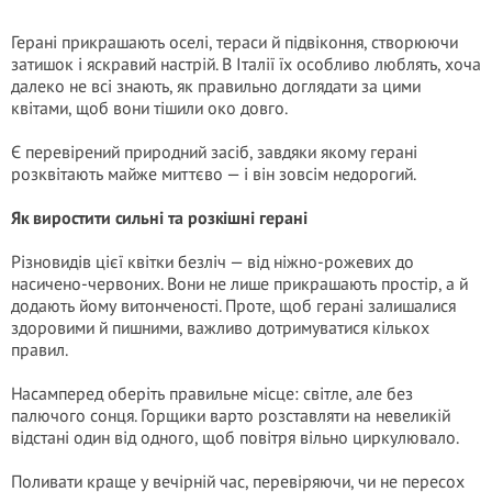
Герані прикрашають оселі, тераси й підвіконня, створюючи
затишок і яскравий настрій. В Італії їх особливо люблять, хоча
далеко не всі знають, як правильно доглядати за цими
квітами, щоб вони тішили око довго.
Є перевірений природний засіб, завдяки якому герані
розквітають майже миттєво — і він зовсім недорогий.
Як виростити сильні та розкішні герані
Різновидів цієї квітки безліч — від ніжно-рожевих до
насичено-червоних. Вони не лише прикрашають простір, а й
додають йому витонченості. Проте, щоб герані залишалися
здоровими й пишними, важливо дотримуватися кількох
правил.
Насамперед оберіть правильне місце: світле, але без
палючого сонця. Горщики варто розставляти на невеликій
відстані один від одного, щоб повітря вільно циркулювало.
Поливати краще у вечірній час, перевіряючи, чи не пересох