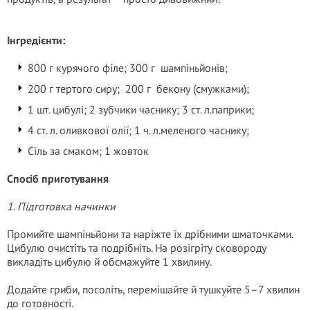
Інгредієнти:
800 г курячого філе; 300 г шампіньйонів;
200 г тертого сиру; 200 г бекону (смужками);
1 шт. цибулі; 2 зубчики часнику; 3 ст. л.паприки;
4 ст. л. оливкової олії; 1 ч. л.меленого часнику;
Сіль за смаком; 1 жовток
Спосіб приготування
1. Підготовка начинки
Промийте шампіньйони та наріжте їх дрібними шматочками.
Цибулю очистіть та подрібніть. На розігріту сковороду
викладіть цибулю й обсмажуйте 1 хвилину.
Додайте гриби, посоліть, перемішайте й тушкуйте 5–7 хвилин
до готовності.