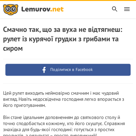
Смачно так, що за вуха не відтягнеш:
рулет із курячої грудки з грибами та
сиром
Поділитися в Facebook
Цей рулет виходить неймовірно смачним і має чудовий
вигляд. Навіть недосвідчена господиня легко впорається з
його приготуванням.
Він стане ідеальним доповненням до святкового столу й
точно сподобається кожному, хто його скуштує. Справжня
знахідка для будь-якої господині: готується з простих
продуктів, а результат – просто дивовижний!