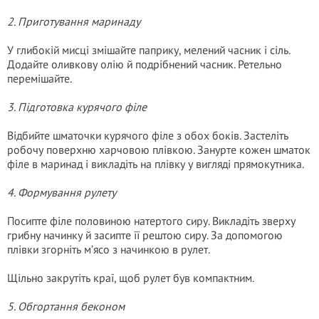
2. Приготування маринаду
У глибокій мисці змішайте паприку, мелений часник і сіль.
Додайте оливкову олію й подрібнений часник. Ретельно
перемішайте.
3. Підготовка курячого філе
Відбийте шматочки курячого філе з обох боків. Застеліть
робочу поверхню харчовою плівкою. Занурте кожен шматок
філе в маринад і викладіть на плівку у вигляді прямокутника.
4. Формування рулету
Посипте філе половиною натертого сиру. Викладіть зверху
грибну начинку й засипте її рештою сиру. За допомогою
плівки згорніть м’ясо з начинкою в рулет.
Щільно закрутіть краї, щоб рулет був компактним.
5. Обгортання беконом