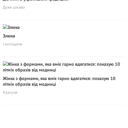
Дуже цікаво
Злюка
І котощеня
Жінка з формами, яка вміє гарно вдягатися: показую 10
літніх образів від модниці
Красуня