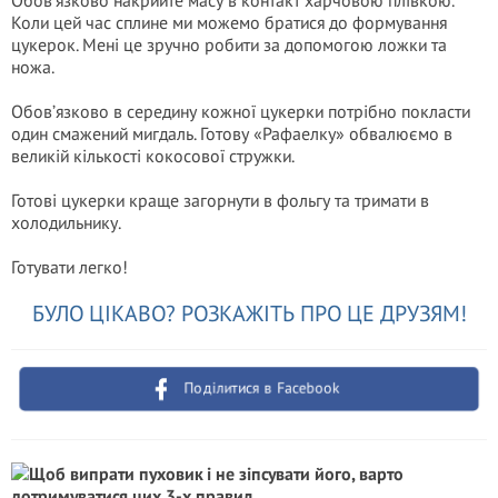
Обов’язково накрийте масу в контакт харчовою плівкою.
Коли цей час сплине ми можемо братися до формування
цукерок. Мені це зручно робити за допомогою ложки та
ножа.
Обов’язково в середину кожної цукерки потрібно покласти
один смажений мигдаль. Готову «Рафаелку» обвалюємо в
великій кількості кокосової стружки.
Готові цукерки краще загорнути в фольгу та тримати в
холодильнику.
Готувати легко!
БУЛО ЦІКАВО? РОЗКАЖІТЬ ПРО ЦЕ ДРУЗЯМ!
Поділитися в Facebook