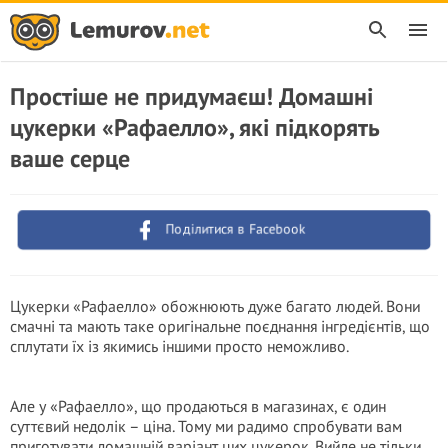
Простіше не придумаєш! Домашні
цукерки «Рафаелло», які підкорять
ваше серце
Поділитися в Facebook
Цукерки «Рафаелло» обожнюють дуже багато людей. Вони
смачні та мають таке оригінальне поєднання інгредієнтів, що
сплутати їх із якимись іншими просто неможливо.
Але у «Рафаелло», що продаються в магазинах, є один
суттєвий недолік – ціна. Тому ми радимо спробувати вам
приготувати домашній варіант цих цукерок. Вийде не тільки