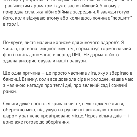
трав’янистим ароматом і дуже заспокійливий. У ньому є
природна сила, яка ніби обіймає зсередини. Я завжди готую
його, коли відчуваю втому або коли щось починає “першити”
в горлі.
По-друге, листя малини корисне для жіночого здоров’я. Я
читала, що воно зміцнює імунітет, нормалізує гормональний
фон і навіть допомагає в період ПМС. Не дарма ж його
здавна використовували наші пращури.
Ще одна причина — це просто частинка літа, яку я зберігаю в
баночці. Взимку, коли все довкола сіре й холодне, чашка чаю
з малиною нагадує про теплі дні, про зелений сад і сонячні
ранки.
Сушити дуже просто: я зриваю чисте, неушкоджене листя,
обережно мию, підсушую на рушнику і викладаю тонким
шаром у затінене провітрюване місце. Через кілька днів — і
воно вже готове до зберігання.