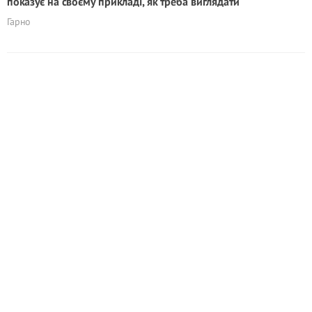
показує на своєму прикладі, як треба виглядати
Гарно