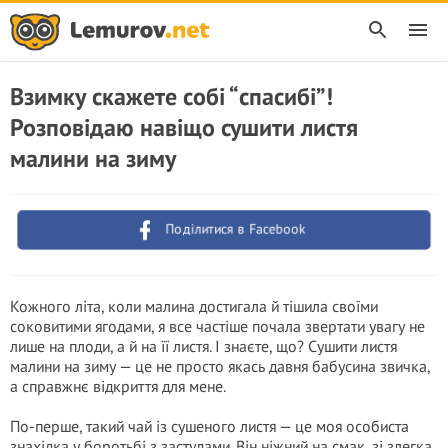
Взимку скажете собі “спасибі”!
Розповідаю навіщо сушити листя
малини на зиму
Поділитися в Facebook
Кожного літа, коли малина достигала й тішила своїми
соковитими ягодами, я все частіше почала звертати увагу не
лише на плоди, а й на її листя. І знаєте, що? Сушити листя
малини на зиму — це не просто якась давня бабусина звичка,
а справжнє відкриття для мене.
По-перше, такий чай із сушеного листя — це моя особиста
знахідка у боротьбі з застудами. Він ніжний на смак, зі злегка