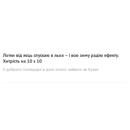
Лотки від яєць спускаю в льох – і всю зиму радію ефекту.
Хитрість на 10 з 10
У доброго господаря в домі нічого зайвого не буває