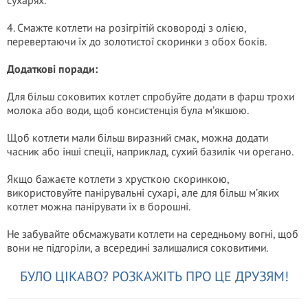
сухарях.
4. Смажте котлети на розігрітій сковороді з олією,
перевертаючи їх до золотистої скоринки з обох боків.
Додаткові поради:
Для більш соковитих котлет спробуйте додати в фарш трохи
молока або води, щоб консистенція була м’якшою.
Щоб котлети мали більш виразний смак, можна додати
часник або інші спеції, наприклад, сухий базилік чи орегано.
Якщо бажаєте котлети з хрусткою скоринкою,
використовуйте панірувальні сухарі, але для більш м’яких
котлет можна панірувати їх в борошні.
Не забувайте обсмажувати котлети на середньому вогні, щоб
вони не підгоріли, а всередині залишалися соковитими.
БУЛО ЦІКАВО? РОЗКАЖІТЬ ПРО ЦЕ ДРУЗЯМ!