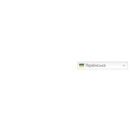
Українська
Східний метод посадки картоплі забезпечує розкішну
врожайність
Супер