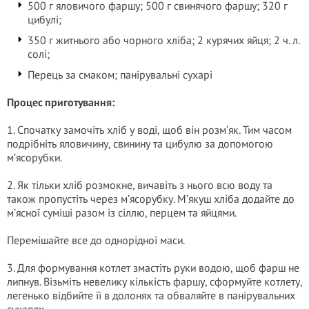
500 г яловичого фаршу; 500 г свинячого фаршу; 320 г
цибулі;
350 г житнього або чорного хліба; 2 курячих яйця; 2 ч. л.
солі;
Перець за смаком; панірувальні сухарі
Процес приготування:
1. Спочатку замочіть хліб у воді, щоб він розм’як. Тим часом
подрібніть яловичину, свинину та цибулю за допомогою
м’ясорубки.
2. Як тільки хліб розмокне, вичавіть з нього всю воду та
також пропустіть через м’ясорубку. М’якуш хліба додайте до
м’ясної суміші разом із сіллю, перцем та яйцями.
Перемішайте все до однорідної маси.
3. Для формування котлет змастіть руки водою, щоб фарш не
липнув. Візьміть невелику кількість фаршу, сформуйте котлету,
легенько відбийте її в долонях та обваляйте в панірувальних