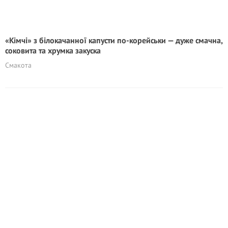
«Кімчі» з білокачанної капусти по-корейськи — дуже смачна,
соковита та хрумка закуска
Смакота