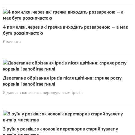
4 помилки, через які гречка виходить розвареною — а має
бути розсипчастою
Смачного
Двоетапне обрізання ірисів після цвітіння: сприяє росту
коренів і запобігає гнилі
Я давно захоплююсь вирощуванням ірисів
З руїн у розкіш: як чоловік перетворив старий туалет у
витвір мистецтва