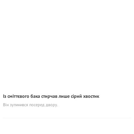
Із сміттєвого бака стирчав лише сірий хвостик
Він зупинився посеред двору.