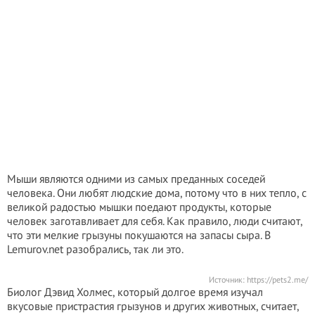
Мыши являются одними из самых преданных соседей
человека. Они любят людские дома, потому что в них тепло, с
великой радостью мышки поедают продукты, которые
человек заготавливает для себя. Как правило, люди считают,
что эти мелкие грызуны покушаются на запасы сыра. В
Lemurov.net разобрались, так ли это.
Источник:
https://pets2.me/
Биолог Дэвид Холмес, который долгое время изучал
вкусовые пристрастия грызунов и других животных, считает,