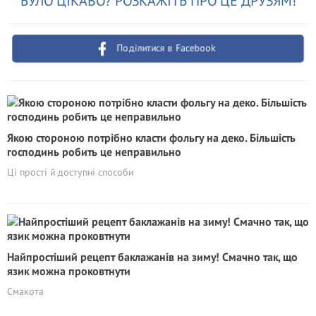
БУЛО ЦІКАВО? РОЗКАЖІТЬ ПРО ЦЕ ДРУЗЯМ!
Поділитися в Facebook
Якою стороною потрібно класти фольгу на деко. Більшість
господинь робить це неправильно
Ці прості й доступні способи
Найпростіший рецепт баклажанів на зиму! Смачно так, що
язик можна проковтнути
Смакота