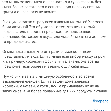
что мышь может отлично развиваться и существовать без
сыра. Все из-за того, что в естественную цепочку питания
грызуна он попросту не входит.
Реакция на запах сыра у всех подопытных мышей Холмеса
была активной. Это обусловлено тем, что незнакомый
подсознательно аромат привлекает их повышенное
внимание. Что касается вкуса, для мышей сыр выступает чем-
то вроде деликатеса.
Опыты показывают, что он нравится далеко не всем
представителям вида. Если у мыши есть выбор между сыром
и, к примеру, кусочками фрукта или злаками, она всегда
предпочтет есть более питательную для себя пищу.
Нужно учитывать эту мышиную особенность во время
выставления ловушек. Если в вашем доме завелись
крошечные незваные гости, лучше приманивать их не на
запах сыра, а на более привычные для них продукты питания.
Джерело