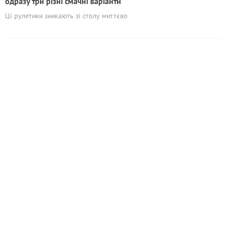
одразу три різні смачні варіанти
Ці рулетики зникають зі столу миттєво