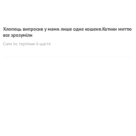
Хлопець випросив у мами лише одне кошеня.Котики миттю
все зрозуміли
Сили їм, терпіння й щастя