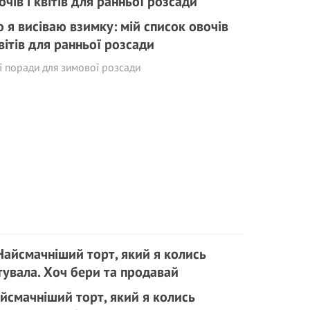
 я висіваю взимку: мій список овочів
квітів для ранньої розсади
 поради для зимової розсади
йсмачніший торт, який я колись