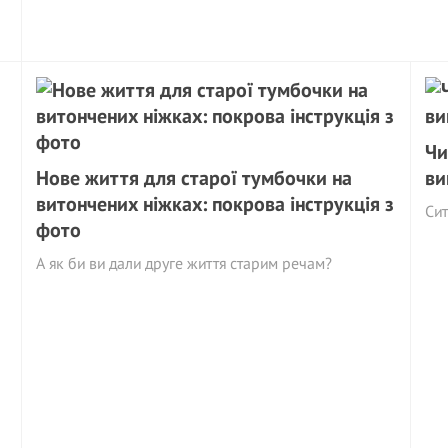
Чи
Нове життя для старої тумбочки на
ви
витончених ніжках: покрова інструкція з
Сит
фото
А як би ви дали друге життя старим речам?