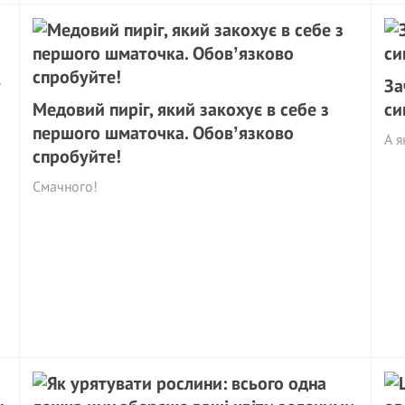
т
За
Медовий пиріг, який закохує в себе з
си
першого шматочка. Обовʼязково
А я
спробуйте!
Смачного!