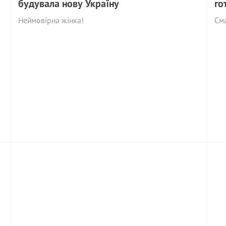
будувала нову Україну
го
Неймовірна жінка!
См