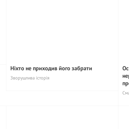
Ніхто не приходив його забрати
Ос
не
Зворушлива історія
пр
См