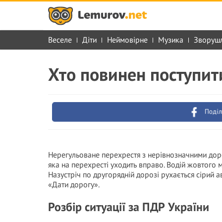
Веселе
Діти
Неймовірне
Музика
Зворуш
Хто повинен поступит
Поділ
Нерегульоване перехрестя з нерівнозначними доро
яка на перехресті уходить вправо. Водій жовтого 
Назустріч по другорядній дорозі рухається сірий а
«Дати дорогу».
Розбір ситуації за ПДР України