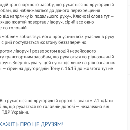
Водій транспортного засобу, що рухається по другорядній
асобам, які наближаються до даного перехрещення
о від напрямку їх подальшого руху». Ключові слова тут —
 якщо жовтий повертає ліворуч, сірий все одно
е по головній.
томобілем зобов’язує його пропустити всіх учасників руху
1: сірий поступається жовтому беззаперечно.
оротом ліворуч і розворотом водій нерейкового
гу транспортним засобам, що рухаються по рівнозначній
руч». Зверніть увагу: цей пункт діє лише на рівнозначних
 — сірий на другорядній. Тому п. 16.13 до жовтого тут не
Він рухається по другорядній дорозі зі знаком 2.1 «Дати
іль, що рухається по головній дорозі — незалежно від
 ПДР України).
КАЖІТЬ ПРО ЦЕ ДРУЗЯМ!