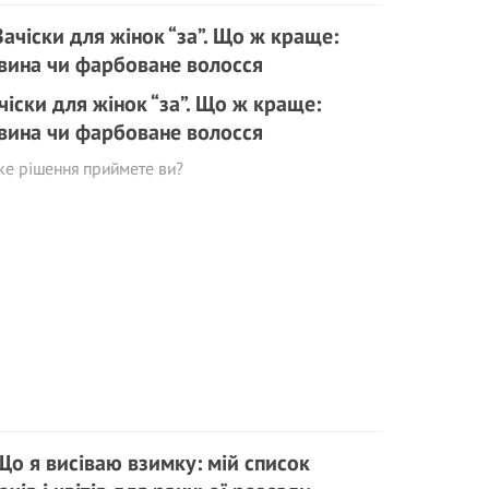
чіски для жінок “за”. Що ж краще:
вина чи фарбоване волосся
ке рішення приймете ви?