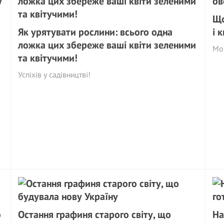
Що
Як урятувати рослини: всього одна
і 
ложка цих збереже ваші квіти зеленими
Мої
та квітучими!
Успіхів у садівництві!
о
Остання графиня старого світу, що
На