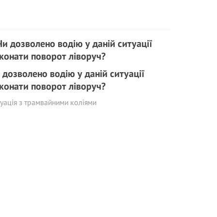
 дозволено водію у даній ситуації
конати поворот ліворуч?
уація з трамвайними коліями