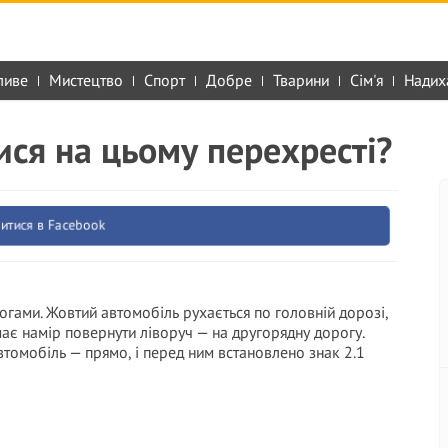
ливе
Мистецтво
Спорт
Добре
Тварини
Сім'я
Надих
ися на цьому перехресті?
итися в Facebook
гами. Жовтий автомобіль рухається по головній дорозі,
має намір повернути ліворуч — на другорядну дорогу.
втомобіль — прямо, і перед ним встановлено знак 2.1