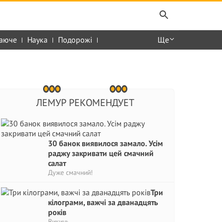
аюче
Наука
Подорожі
Ще
ЛЕМУР РЕКОМЕНДУЕТ
30 банок виявилося замало. Усім
раджу закривати цей смачний
салат
Дуже смачний!
Три
кілограми, важчі за дванадцять
років
Викинь