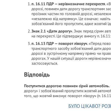
п. 16.11 ПДР — нерівнозначне перехрестя
. «
дорозі, повинен дати дорогу транспортним з
проїзних частин по головній дорозі, незалежн
«незалежно від напрямку». Це означає: навіть
зобов’язаний його пропустити, адже жовтий їд
Знак 2.1 «Дати дорогу»
. Знак перед сірим ав
на перехресті. Це підтверджує вимогу п. 16.1
п. 16.13 ПДР — поворот ліворуч
. «Перед пов
транспортного засобу зобов’язаний дати доро
дорозі в зустрічному напрямку прямо чи право
дорогах. У нашій ситуації дороги нерівнозначні
застосовується.
Відповідь
Поступитися дорогою повинен сірий автомобіль.
дорогу» і зобов’язаний пропустити жовтий автомоб
того, що жовтий виконує поворот ліворуч (п. 16.11
БУЛО ЦІКАВО? РОЗ