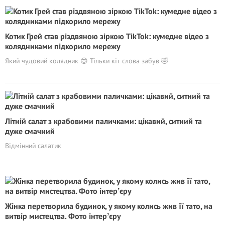
Котик Грей став різдвяною зіркою TikTok: кумедне відео з
колядниками підкорило мережу
Який чудовий колядник 😍 Тільки кіт слова забув 🤣
Літній салат з крабовими паличками: цікавий, ситний та
дуже смачний
Відмінний салатик
Жінка перетворила будинок, у якому колись жив її тато, на
витвір мистецтва. Фото інтерʼєру