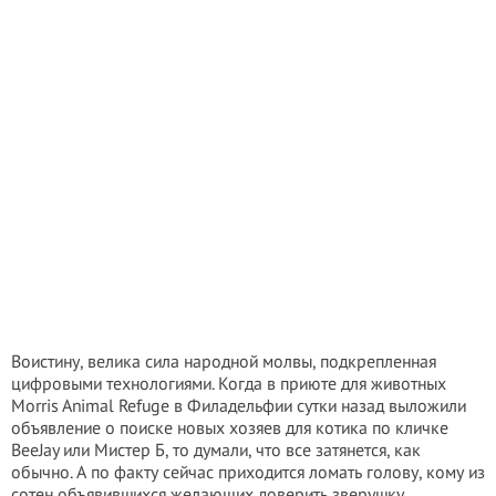
Воистину, велика сила народной молвы, подкрепленная
цифровыми технологиями. Когда в приюте для животных
Morris Animal Refuge в Филадельфии сутки назад выложили
объявление о поиске новых хозяев для котика по кличке
BeeJay или Мистер Б, то думали, что все затянется, как
обычно. А по факту сейчас приходится ломать голову, кому из
сотен объявившихся желающих доверить зверушку.