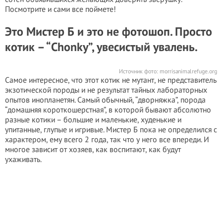
Посмотрите и сами все поймете!
Это Мистер Б и это не фотошоп. Просто
котик – “Chonky”, увесистый увалень.
Источник фото:
morrisanimalrefuge.org
Самое интересное, что этот котик не мутант, не представитель
экзотической породы и не результат тайных лабораторных
опытов инопланетян. Самый обычный, “дворняжка”, порода
“домашняя короткошерстная”, в которой бывают абсолютно
разные котики – большие и маленькие, худенькие и
упитанные, глупые и игривые. Мистер Б пока не определился с
характером, ему всего 2 года, так что у него все впереди. И
многое зависит от хозяев, как воспитают, как будут
ухаживать.