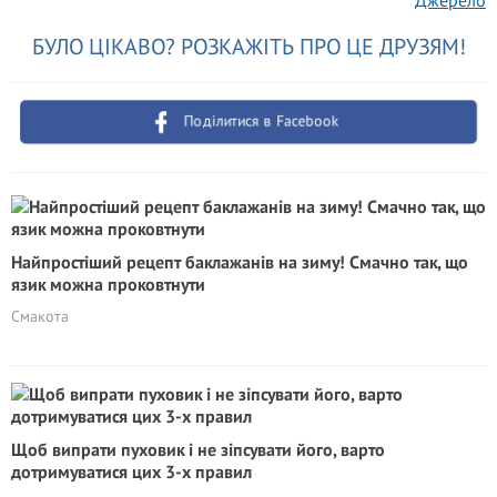
БУЛО ЦІКАВО? РОЗКАЖІТЬ ПРО ЦЕ ДРУЗЯМ!
Поділитися в Facebook
Найпростіший рецепт баклажанів на зиму! Смачно так, що
язик можна проковтнути
Смакота
Щоб випрати пуховик і не зіпсувати його, варто
дотримуватися цих 3-х правил