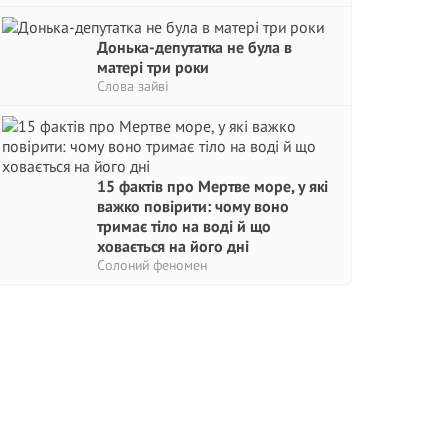
Донька-депутатка не була в
матері три роки
Слова зайві
15 фактів про Мертве море, у які
важко повірити: чому воно
тримає тіло на воді й що
ховається на його дні
Солоний феномен