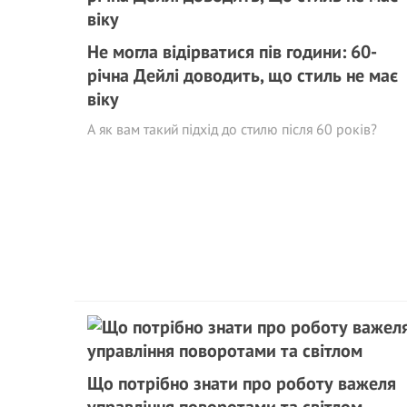
Не могла відірватися пів години: 60-
річна Дейлі доводить, що стиль не має
віку
А як вам такий підхід до стилю після 60 років?
Що потрібно знати про роботу важеля