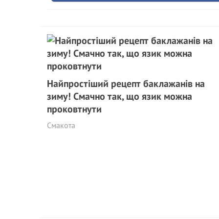
Найпростіший рецепт баклажанів на
зиму! Смачно так, що язик можна
проковтнути
Смакота