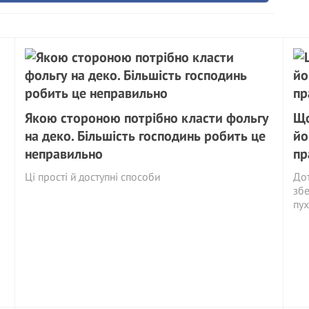
Якою стороною потрібно класти фольгу
Що
на деко. Більшість господинь робить це
йо
неправильно
пр
Ці прості й доступні способи
Дот
збе
пух