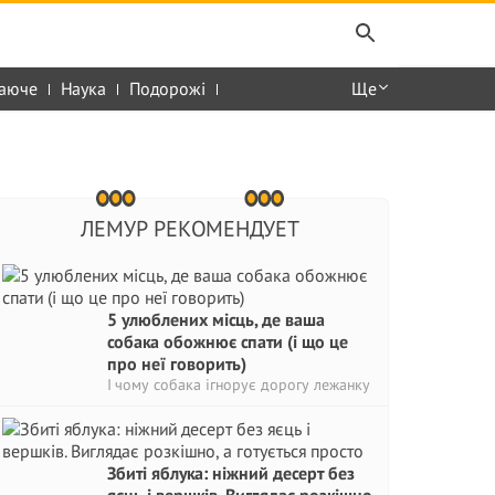
аюче
Наука
Подорожі
Ще
ЛЕМУР РЕКОМЕНДУЕТ
5 улюблених місць, де ваша
собака обожнює спати (і що це
про неї говорить)
І чому собака ігнорує дорогу лежанку
Збиті яблука: ніжний десерт без