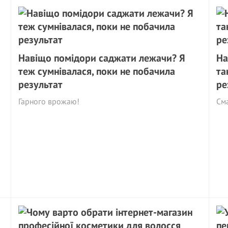
Навіщо помідори саджати лежачи? Я
На
теж сумнівалася, поки не побачила
та
результат
ре
Гарного врожаю!
См