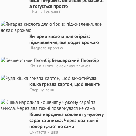
яєць і вершків. Виглядає розкішно,
а готується просто
Ніжний і смачний
Янтарна кислота для огірків:
підживлення, яке додає врожаю
Щедрого врожаю
Безшерстний Пломбір
Кіт, на якого неможливо злитися
Руда
кішка гризла картон, щоб вижити
Спершу вони
Кішка народила кошенят у чужому
сараї та зникла. Через два тижні
повернулася не сама
Смугаста кішка