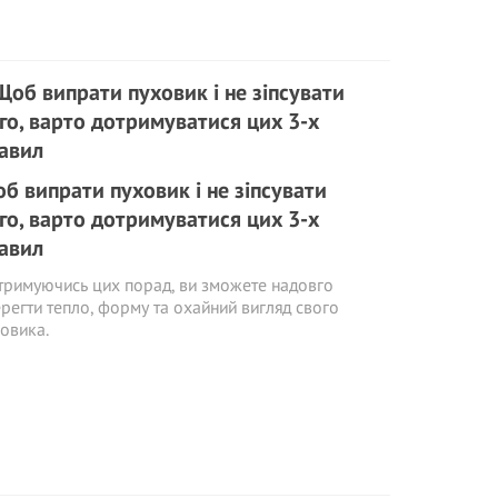
б випрати пуховик і не зіпсувати
го, варто дотримуватися цих 3-х
авил
римуючись цих порад, ви зможете надовго
регти тепло, форму та охайний вигляд свого
овика.