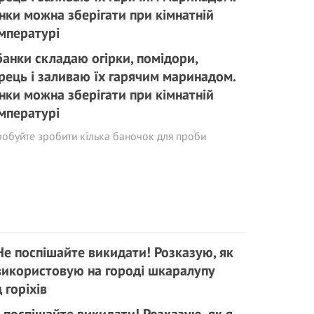
банки складаю огірки, помідори,
рець і заливаю їх гарячим маринадом.
нки можна зберігати при кімнатній
мпературі
обуйте зробити кілька баночок для проби