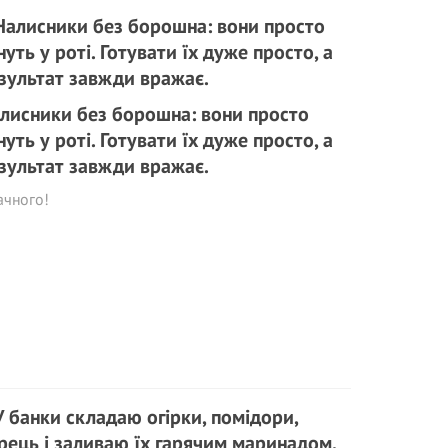
лисники без борошна: вони просто
нуть у роті. Готувати їх дуже просто, а
зультат завжди вражає.
ачного!