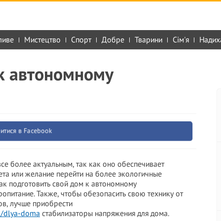
ливе
Мистецтво
Спорт
Добре
Тварини
Сім'я
Надих
 к автономному
итися в Facebook
се более актуальным, так как оно обеспечивает
ета или желание перейти на более экологичные
как подготовить свой дом к автономному
опитание. Также, чтобы обезопасить свою технику от
ов, лучше приобрести
a-/dlya-doma
стабилизаторы напряжения для дома.