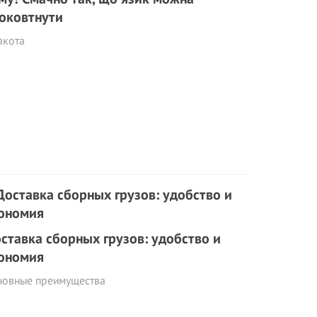
оковтнути
акота
ставка сборных грузов: удобство и
ономия
новные преимущества