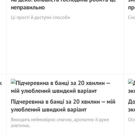
неправильно
пр
Ці прості й доступні способи
См
Підчеревина в банці за 20 хвилин — мій
До
улюблений швидкий варіант
эк
Виходить неймовірно смачно, ароматно й дуже
Ос
апетитно.