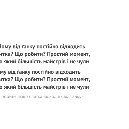
му від ґанку постійно відходить
итка? Що робити? Простий момент,
о який більшість майстрів і не чули
робити, якщо плитка відходить від ґанку?