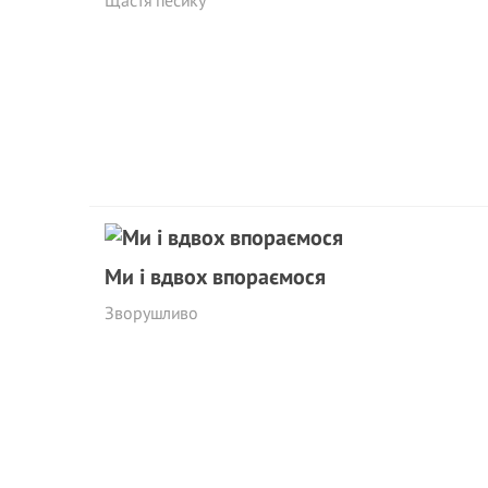
Щастя песику
Ми і вдвох впораємося
Зворушливо