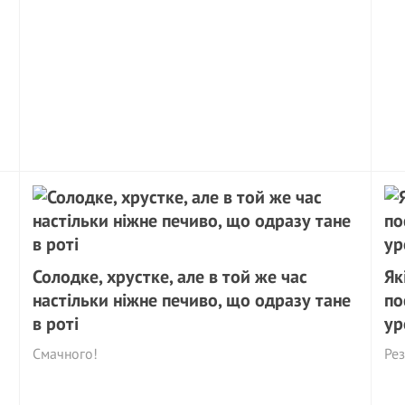
Солодке, хрустке, але в той же час
Як
настільки ніжне печиво, що одразу тане
по
в роті
ур
Смачного!
Рез