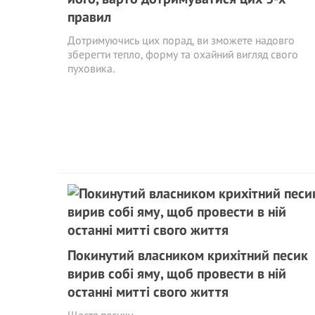
правил
Дотримуючись цих порад, ви зможете надовго
зберегти тепло, форму та охайний вигляд свого
пуховика.
Покинутий власником крихітний песик
вирив собі яму, щоб провести в ній
останні митті свого життя