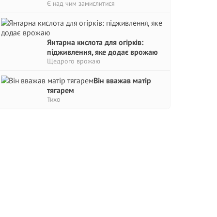
Є над чим замислитися
Янтарна кислота для огірків:
підживлення, яке додає врожаю
Щедрого врожаю
Він вважав матір
тягарем
Тихо