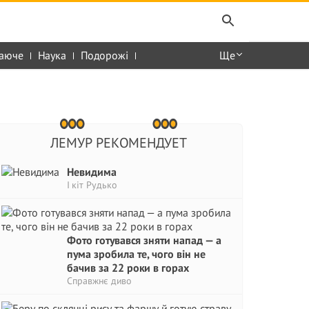
аюче
Наука
Подорожі
Ще
ЛЕМУР РЕКОМЕНДУЕТ
Невидима
І кіт Рудько
Фото готувався зняти напад — а
пума зробила те, чого він не
бачив за 22 роки в горах
Справжнє диво