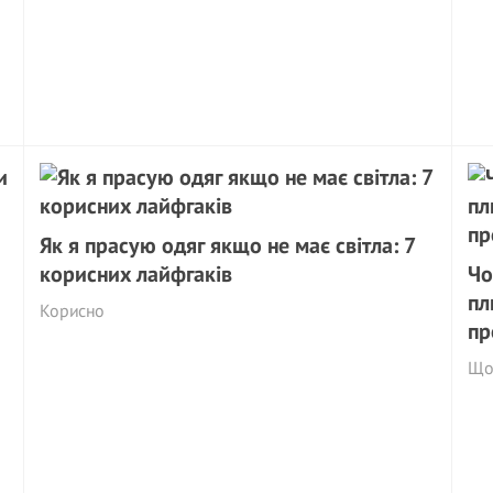
Як я прасую одяг якщо не має світла: 7
корисних лайфгаків
Чо
пл
Корисно
пр
Що 