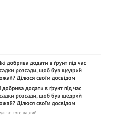
і добрива додати в ґрунт під час
садки розсади, щоб був щедрий
ожай? Ділюся своїм досвідом
ультат того вартий