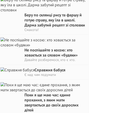
Беру по склянці рису та фаршу й
готую страву, яку їла в школі.
Дарма забутий рецепт зі столовки
Смакота!
Не поспішайте з косою: хто
ховається за словом «будяки»
Давайте розберемося, хто є хто.
Справжня бабуся
Є над чим подумати
Поки я ще маю час: єдине
прохання, з яким мати
звертається до своїх дорослих
дітей