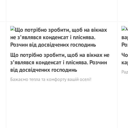
Що потрібно зробити, щоб на вікнах не
Чо
зʼявлявся конденсат і пліснява. Розчин
ка
від досвідчених господинь
Рад
Бажаємо тепла та комфорту вашій оселі!