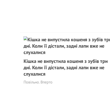
Кішка не випустила кошеня з зубів три
дні. Коли її дістали, задні лапи вже не
слухалися
Повільно. Вперто