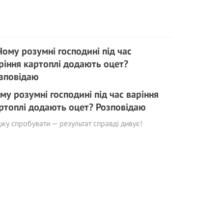
му розумні господині під час варіння
ртоплі додають оцет? Розповідаю
жу спробувати — результат справді дивує!