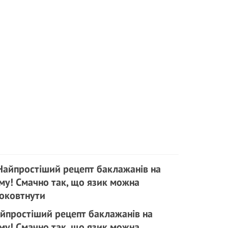
йпростіший рецепт баклажанів на
му! Смачно так, що язик можна