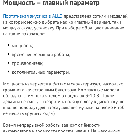
Мощность – главный параметр
Портативная акустика в ALLO
представлена сотнями моделей,
из которых можно выбрать как компактный вариант, так и
мощную саунд-установку. При выборе обращают внимание
на такие показатели:
мощность;
время непрерывной работы;
производитель;
дополнительные параметры.
Мощность измеряется в Ваттах и характеризует, насколько
громким и качественным будет звук. Компактные модели
обладают этим показателем в пределах 3-10 Вт. Такие
девайсы не смогут превратить поляну в лесу в дискотеку, но
вполне подойдут для прослушивания музыки на пляже (чтоб
не мешать другим людям).
Время непрерывной работы зависит от ёмкости
аккумулятора и громкости прослушивания. На максимуме