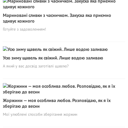
Мариновані сливки з часничком. Закуска яка приємно
здивує кожного
Готуйте з задоволенням!
Усю зиму щавель як свіжий. Лише водою заливаю
А який у вас досвід заготівлі щавлю?
Жоржини — моя особлива любов. Poзповідаю, як я їх
зберігаю до весни
Мої улюблені способи зберігання жоржин