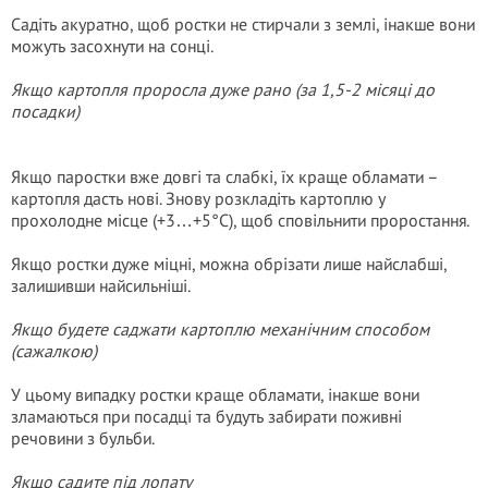
Садіть акуратно, щоб ростки не стирчали з землі, інакше вони
можуть засохнути на сонці.
Якщо картопля проросла дуже рано (за 1,5-2 місяці до
посадки)
Якщо паростки вже довгі та слабкі, їх краще обламати –
картопля дасть нові. Знову розкладіть картоплю у
прохолодне місце (+3…+5°C), щоб сповільнити проростання.
Якщо ростки дуже міцні, можна обрізати лише найслабші,
залишивши найсильніші.
Якщо будете саджати картоплю механічним способом
(сажалкою)
У цьому випадку ростки краще обламати, інакше вони
зламаються при посадці та будуть забирати поживні
речовини з бульби.
Якщо садите під лопату