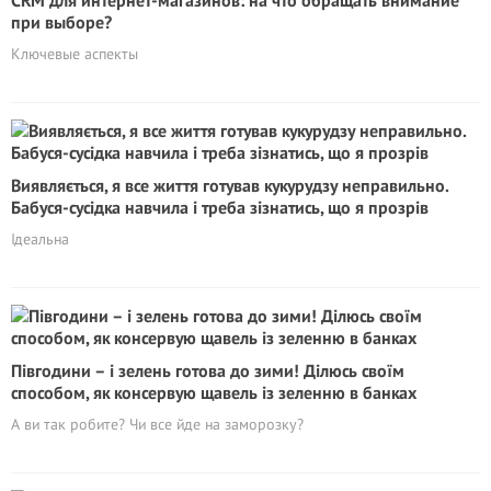
CRM для интернет-магазинов: на что обращать внимание
при выборе?
Ключевые аспекты
Виявляється, я все життя готував кукурудзу неправильно.
Бабуся-сусідка навчила і треба зізнатись, що я прозрів
Ідеальна
Півгодини – і зелень готова до зими! Ділюсь своїм
способом, як консервую щавель із зеленню в банках
А ви так робите? Чи все йде на заморозку?