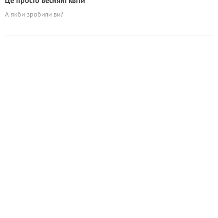
Це просто весняні квіти
А якби зробили ви?