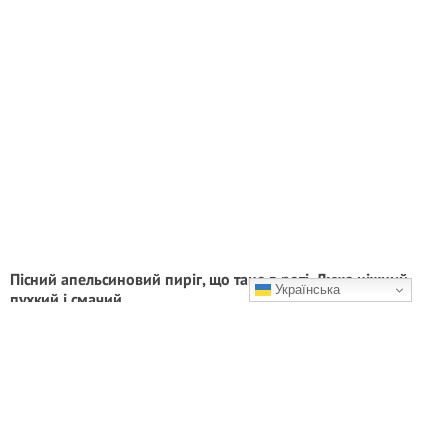
Пісний апельсиновий пиріг, що тане в роті. Дуже ніжний,
Українська
пухкий і смачий
Смачного вам!