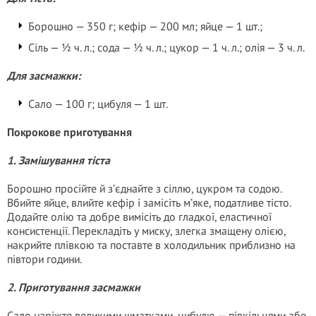
Борошно — 350 г; кефір — 200 мл; яйце — 1 шт.;
Сіль — ½ ч. л.; сода — ½ ч. л.; цукор — 1 ч. л.; олія — 3 ч. л.
Для засмажки:
Сало — 100 г; цибуля — 1 шт.
Покрокове приготування
1. Замішування тіста
Борошно просійте й з’єднайте з сіллю, цукром та содою.
Вбийте яйце, влийте кефір і замісіть м’яке, податливе тісто.
Додайте олію та добре вимісіть до гладкої, еластичної
консистенції. Перекладіть у миску, злегка змащену олією,
накрийте плівкою та поставте в холодильник приблизно на
півтори години.
2. Приготування засмажки
Сало наріжте великими шматками, цибулю — півкільцями або