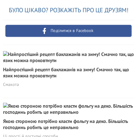
БУЛО ЦІКАВО? РОЗКАЖІТЬ ПРО ЦЕ ДРУЗЯМ!
Поділитися в Facebook
Найпростіший рецепт баклажанів на зиму! Смачно так, що
язик можна проковтнути
Смакота
Якою стороною потрібно класти фольгу на деко. Більшість
господинь робить це неправильно
Ці прості й доступні способи