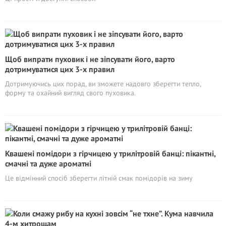
Щоб випрати пуховик і не зіпсувати його, варто
дотримуватися цих 3-х правил
Дотримуючись цих порад, ви зможете надовго зберегти тепло,
форму та охайний вигляд свого пуховика.
Квашені помідори з гірчицею у трилітровій банці: пікантні,
смачні та дуже ароматні
Це відмінний спосіб зберегти літній смак помідорів на зиму