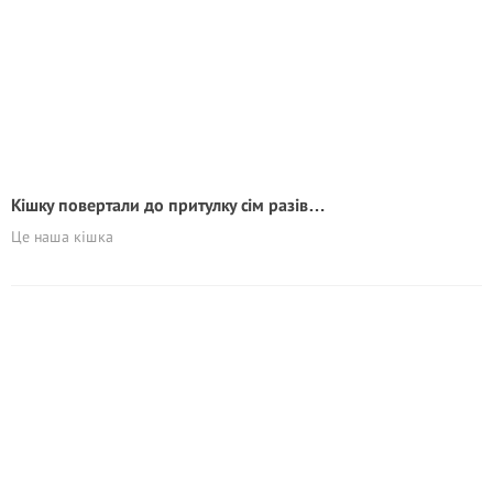
Кішку повертали до притулку сім разів…
Це наша кішка