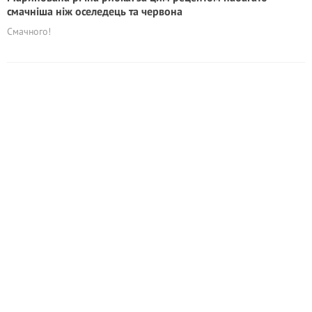
смачніша ніж оселедець та червона
Смачного!