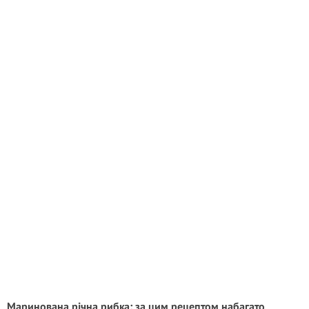
Маринована річна рибка: за цим рецептом набагато