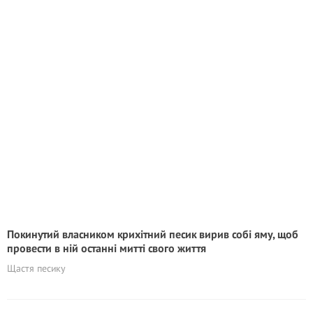
Покинутий власником крихітний песик вирив собі яму, щоб
провести в ній останні митті свого життя
Щастя песику