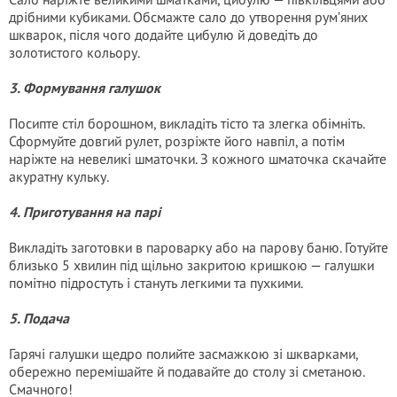
дрібними кубиками. Обсмажте сало до утворення рум’яних
шкварок, після чого додайте цибулю й доведіть до
золотистого кольору.
3. Формування галушок
Посипте стіл борошном, викладіть тісто та злегка обімніть.
Сформуйте довгий рулет, розріжте його навпіл, а потім
наріжте на невеликі шматочки. З кожного шматочка скачайте
акуратну кульку.
4. Приготування на парі
Викладіть заготовки в пароварку або на парову баню. Готуйте
близько 5 хвилин під щільно закритою кришкою — галушки
помітно підростуть і стануть легкими та пухкими.
5. Подача
Гарячі галушки щедро полийте засмажкою зі шкварками,
обережно перемішайте й подавайте до столу зі сметаною.
Смачного!