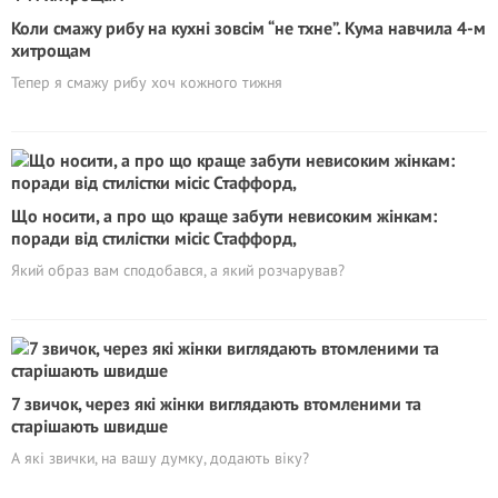
Коли смажу рибу на кухні зовсім “не тхне”. Кума навчила 4-м
хитрощам
Тепер я смажу рибу хоч кожного тижня
Що носити, а про що краще забути невисоким жінкам:
поради від стилістки місіс Стаффорд,
Який образ вам сподобався, а який розчарував?
7 звичок, через які жінки виглядають втомленими та
старішають швидше
А які звички, на вашу думку, додають віку?