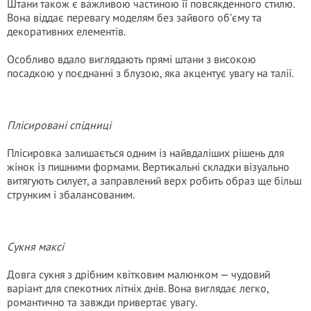
Штани також є важливою частиною її повсякденного стилю.
Вона віддає перевагу моделям без зайвого об’єму та
декоративних елементів.
Особливо вдало виглядають прямі штани з високою
посадкою у поєднанні з блузою, яка акцентує увагу на талії.
Плісировані спідниці
Плісировка залишається одним із найвдаліших рішень для
жінок із пишними формами. Вертикальні складки візуально
витягують силует, а заправлений верх робить образ ще більш
струнким і збалансованим.
Сукня максі
Довга сукня з дрібним квітковим малюнком — чудовий
варіант для спекотних літніх днів. Вона виглядає легко,
романтично та завжди привертає увагу.